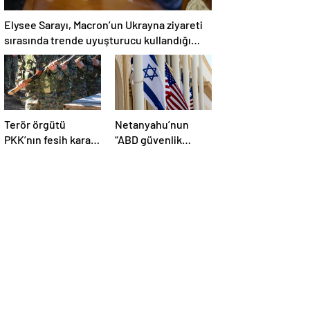
Elysee Sarayı, Macron’un Ukrayna ziyareti
sırasında trende uyuşturucu kullandığı
iddiasını yalanladı
Terör örgütü
Netanyahu’nun
PKK’nın fesih kararı
“ABD güvenlik
dünya basınında
yardımlarını almayı
geniş yer buldu
durdurmak zorunda
kalabileceklerini”
söylediği iddiası