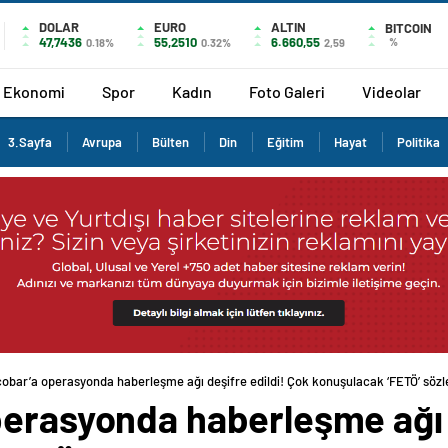
DOLAR
EURO
ALTIN
BITCOIN
47,7436
55,2510
6.660,55
%
0.18%
0.32%
2,59
Ekonomi
Spor
Kadın
Foto Galeri
Videolar
3.Sayfa
Avrupa
Bülten
Din
Eğitim
Hayat
Politika
cobar’a operasyonda haberleşme ağı deşifre edildi! Çok konuşulacak ‘FETÖ’ sözl
perasyonda haberleşme ağı d