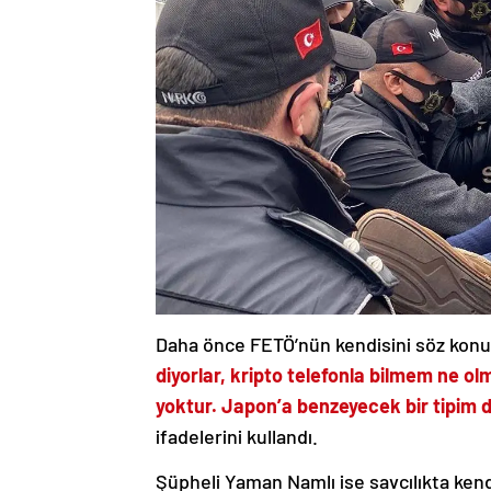
Daha önce FETÖ’nün kendisini söz ko
diyorlar, kripto telefonla bilmem ne ol
yoktur. Japon’a benzeyecek bir tipim d
ifadelerini kullandı.
Şüpheli Yaman Namlı ise savcılıkta ken