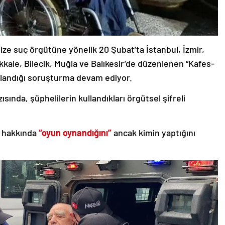
ize suç örgütüne yönelik 20 Şubat’ta İstanbul, İzmir,
kale, Bilecik, Muğla ve Balıkesir’de düzenlenen “Kafes-
landığı soruşturma devam ediyor.
sında, şüphelilerin kullandıkları örgütsel şifreli
i hakkında
“oyun oynandığını”
ancak kimin yaptığını