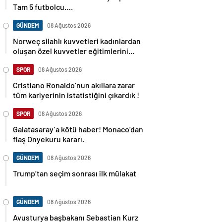
Tam 5 futbolcu….
GÜNDEM
08 Ağustos 2026
Norweç silahlı kuvvetleri kadınlardan
oluşan özel kuvvetler eğitimlerini
başlattı.
SPOR
08 Ağustos 2026
Cristiano Ronaldo’nun akıllara zarar
tüm kariyerinin istatistiğini çıkardık !
SPOR
08 Ağustos 2026
Galatasaray’a kötü haber! Monaco’dan
flaş Onyekuru kararı.
GÜNDEM
08 Ağustos 2026
Trump’tan seçim sonrası ilk mülakat
GÜNDEM
08 Ağustos 2026
Avusturya başbakanı Sebastian Kurz