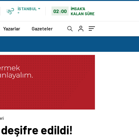
İMSAK'A
İSTANBUL
02:00
KALAN SÜRE
°
Yazarlar
Gazeteler
eri
eşifre edildi!