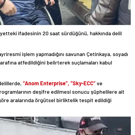
etteki ifadesinin 20 saat sürdüğünü, hakkında delil
gayriresmi işlem yapmadığını savunan Çetinkaya, soyadı
arafına atfedildiğini belirterek suçlamaları kabul
elillerde,
“Anom Enterprise”, “Sky-ECC”
ve
programlarının deşifre edilmesi sonucu şüphelilere ait
e aralarında örgütsel birliktelik tespit edildiği