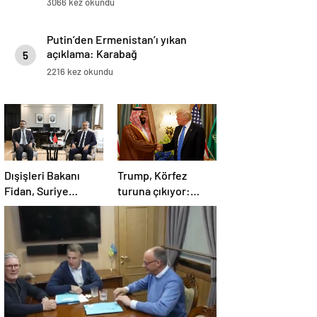
3066 kez okundu
Putin’den Ermenistan’ı yıkan
açıklama: Karabağ
5
Azerbaycan’ın ayrılmaz bir
2216 kez okundu
parçasıdır!
Dışişleri Bakanı
Trump, Körfez
Fidan, Suriye
turuna çıkıyor:
Dışişleri Bakanı
Beklentiler büyük
Esad Hasan Şeybani
ile görüştü