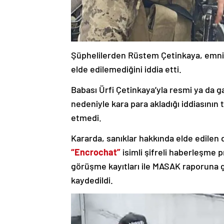
Şüphelilerden Rüstem Çetinkaya, emniy
elde edilemediğini iddia etti.
Babası Ürfi Çetinkaya’yla resmi ya da 
nedeniyle kara para akladığı iddiasının t
etmedi.
Kararda, sanıklar hakkında elde edilen d
“Encrochat”
isimli şifreli haberleşme 
görüşme kayıtları ile MASAK raporuna gör
kaydedildi.