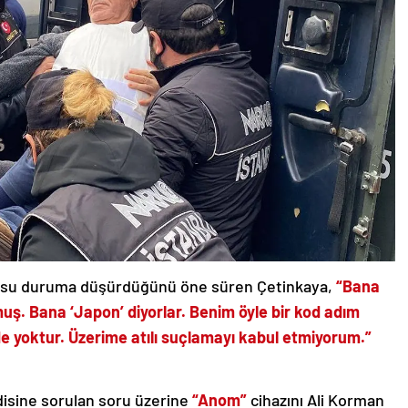
nusu duruma düşürdüğünü öne süren Çetinkaya,
“Bana
muş. Bana ‘Japon’ diyorlar. Benim öyle bir kod adım
e yoktur. Üzerime atılı suçlamayı kabul etmiyorum.”
disine sorulan soru üzerine
“Anom”
cihazını Ali Korman