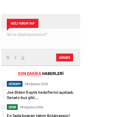
HIZLI YORUM YAP
GÖNDER
SON DAKİKA
HABERLERİ
GÜNDEM
08 Ağustos 2026
Joe Biden 6 aylık hedeflerini açıkladı.
Senato buz gibi…
SPOR
08 Ağustos 2026
En fazla kızaran takım Antalyaspor!