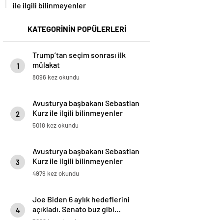
ile ilgili bilinmeyenler
KATEGORİNİN POPÜLERLERİ
Trump’tan seçim sonrası ilk
mülakat
1
8096 kez okundu
Avusturya başbakanı Sebastian
Kurz ile ilgili bilinmeyenler
2
5018 kez okundu
Avusturya başbakanı Sebastian
Kurz ile ilgili bilinmeyenler
3
4979 kez okundu
Joe Biden 6 aylık hedeflerini
açıkladı. Senato buz gibi…
4