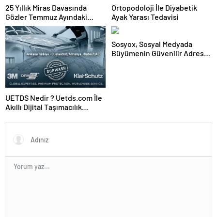
25 Yıllık Miras Davasında
Ortopodoloji İle Diyabetik
Gözler Temmuz Ayındaki
Ayak Yarası Tedavisi
Karar Duruşmasına Çevrildi
Sosyox, Sosyal Medyada
Büyümenin Güvenilir Adresi
Olarak Öne Çıkıyor
UETDS Nedir ? Uetds.com İle
Akıllı Dijital Taşımacılık
Yazılımı