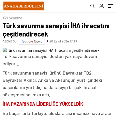
159 okunma
Türk savunma sanayisi İHA ihracatını
çeşitlendirecek
26 Eylül 2024 17:13
ABONE OL
News
Türk savunma sanayisi destan yazmaya devam
ediyor…
Türk savunma sanayisi ürünü Bayraktar TB2,
Bayraktar Akıncı, Anka ve Aksungur, yurt içindeki
başarılarını yurt dışına da taşıyıp birçok ihracat
sözleşmesine imza attı.
İHA PAZARINDA LİDERLİĞE YÜKSELDİK
Bu başarılarla Türkiye, uluslararası insansız hava aracı