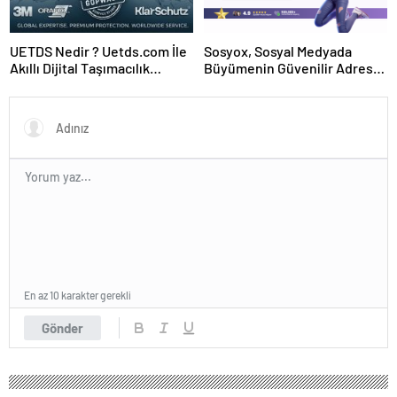
UETDS Nedir ? Uetds.com İle
Sosyox, Sosyal Medyada
Akıllı Dijital Taşımacılık
Büyümenin Güvenilir Adresi
Yazılımı
Olarak Öne Çıkıyor
En az 10 karakter gerekli
Gönder