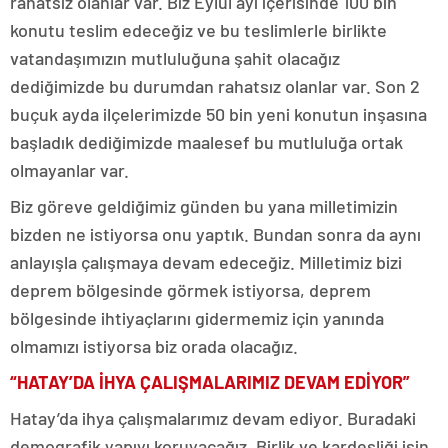
rahatsız olanlar var. Biz Eylül ayı içerisinde 100 bin
konutu teslim edeceğiz ve bu teslimlerle birlikte
vatandaşımızın mutluluğuna şahit olacağız
dediğimizde bu durumdan rahatsız olanlar var. Son 2
buçuk ayda ilçelerimizde 50 bin yeni konutun inşasına
başladık dediğimizde maalesef bu mutluluğa ortak
olmayanlar var.
Biz göreve geldiğimiz günden bu yana milletimizin
bizden ne istiyorsa onu yaptık. Bundan sonra da aynı
anlayışla çalışmaya devam edeceğiz. Milletimiz bizi
deprem bölgesinde görmek istiyorsa, deprem
bölgesinde ihtiyaçlarını gidermemiz için yanında
olmamızı istiyorsa biz orada olacağız.
“HATAY’DA İHYA ÇALIŞMALARIMIZ DEVAM EDİYOR”
Hatay’da ihya çalışmalarımız devam ediyor. Buradaki
demografik yapıyı koruyacağız. Birlik ve kardeşliği işin