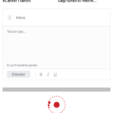
eCanter’i tanıttı
Dağı tüneli 67 metre
uzatılacak
En az 10 karakter gerekli
Gönder