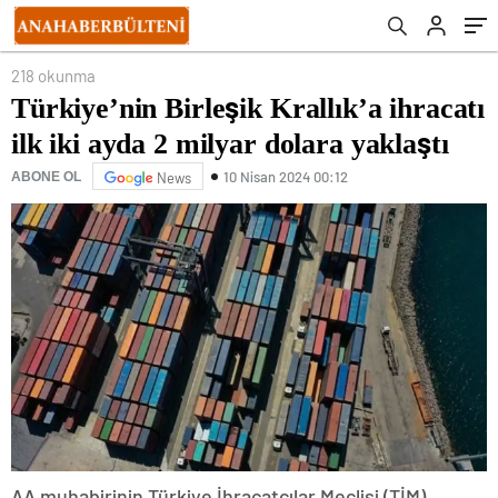
218 okunma
Türkiye’nin Birleşik Krallık’a ihracatı
ilk iki ayda 2 milyar dolara yaklaştı
10 Nisan 2024 00:12
ABONE OL
News
AA muhabirinin Türkiye İhracatçılar Meclisi (TİM)