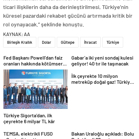
ticari ilişkilerin daha da derinleştirilmesi, Türkiye’nin
küresel pazardaki rekabet gücünü artırmada kritik bir
rol oynayacak.” şeklinde konuştu.
KAYNAK:
AA
Birleşik Krallık
Dolar
Gültepe
İhracat
Türkiye
Fed Başkanı Powell’dan faiz
Gabar’a iki yeni sondaj kulesi
oranları hakkında kötümser
geliyor! 40 tır ile taşınacak
açıklama
İlk çeyrekte 10 milyon
metreküp doğal gaz! Türkiye
kapasiteyi artırıyor
Türkiye Sigorta’dan, ilk
çeyrekte 6 milyar TL kâr
TEMSA, elektrikli FUSO
Bakan Uraloğlu açıkladı: Bolu