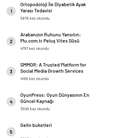
Ortopodoloji İle Diyabetik Ayak
Yarası Tedavisi
1
5878 kez okundu
Arabanızın Ruhunu Yansıtın:
Plu.com.tr Peluş Vites Süsü
2
Modelleri
4797 kez okundu
SMMOR: A Trusted Platform for
Social Media Growth Services
3
4166 kez okundu
OyunPress: Oyun Dünyasının En
Güncel Kaynağı
4
3509 kez okundu
Gelin buketleri
5