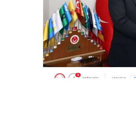
0
BEĞENDİM
ABONE OL
İş insanı Eyüp Camcı, Büyük Birlik Partis
Belediye Başkan aday adaylığı için baş
Genel Başkanı Mustafa Destici'ye teslim
Adaylık başvurusuyla ilgili açıklamalar