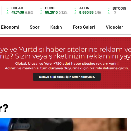
DOLAR
EURO
ALTIN
BITCOIN
47,7436
55,2510
6.660,55
%
0.18%
0.32%
2,59
Ekonomi
Spor
Kadın
Foto Galeri
Videolar
r?