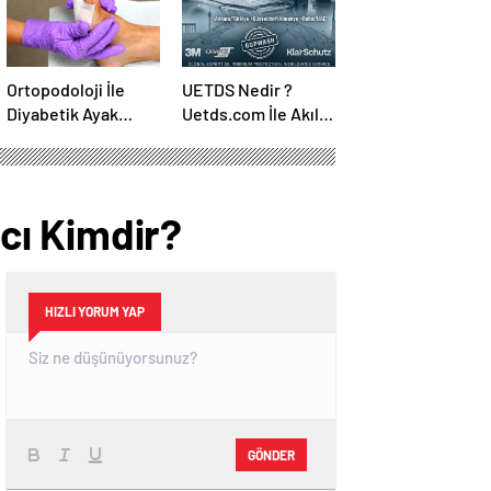
Ortopodoloji İle
UETDS Nedir ?
Diyabetik Ayak
Uetds.com İle Akıllı
Yarası Tedavisi
Dijital Taşımacılık
Yazılımı
cı Kimdir?
HIZLI YORUM YAP
GÖNDER