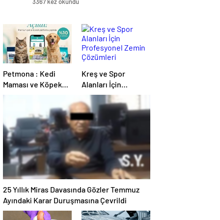
3367 kez okundu
Petmona : Kedi
Kreş ve Spor
Maması ve Köpek
Alanları İçin
Maması İle Tüm
Profesyonel Zemin
Evcil Hayvan
Çözümleri
Ürünleri
25 Yıllık Miras Davasında Gözler Temmuz
Ayındaki Karar Duruşmasına Çevrildi