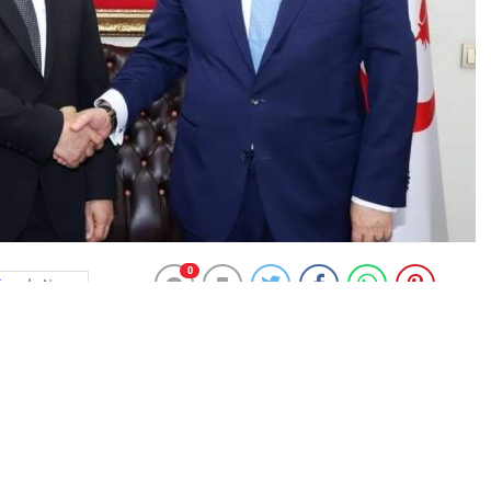
0
News
i (BBP) çatısı altında Alucra
vuruda bulundu. Camcı, adaylık başvuru dosyasını BBP
 etti.
da bulunan Eyüp Camcı, şunları söyledi: