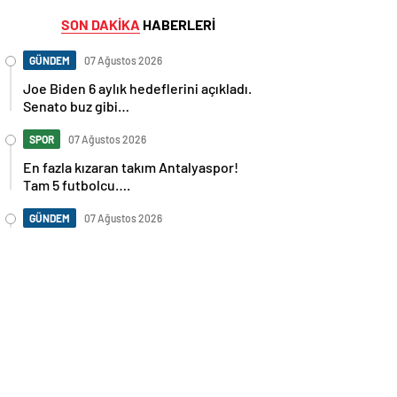
SON DAKİKA
HABERLERİ
GÜNDEM
07 Ağustos 2026
Joe Biden 6 aylık hedeflerini açıkladı.
Senato buz gibi…
SPOR
07 Ağustos 2026
En fazla kızaran takım Antalyaspor!
Tam 5 futbolcu….
GÜNDEM
07 Ağustos 2026
Norweç silahlı kuvvetleri kadınlardan
oluşan özel kuvvetler eğitimlerini
başlattı.
SPOR
07 Ağustos 2026
Cristiano Ronaldo’nun akıllara zarar
tüm kariyerinin istatistiğini çıkardık !
SPOR
07 Ağustos 2026