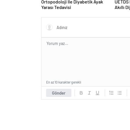
Ortopodoloji İle Diyabetik Ayak
UETDS N
Yarası Tedavisi
Akıllı D
En az 10 karakter gerekli
Gönder