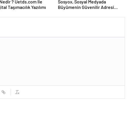
edir ? Uetds.com İle
Sosyox, Sosyal Medyada
ijital Taşımacılık Yazılımı
Büyümenin Güvenilir Adresi
Olarak Öne Çıkıyor