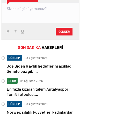
GÖNDER
SON DAKİKA
HABERLERİ
GÜNDEM
08 Ağustos 2026
Joe Biden 6 aylık hedeflerini açıkladı.
Senato buz gibi…
SPOR
08 Ağustos 2026
En fazla kızaran takım Antalyaspor!
Tam 5 futbolcu….
GÜNDEM
08 Ağustos 2026
Norweç silahlı kuvvetleri kadınlardan