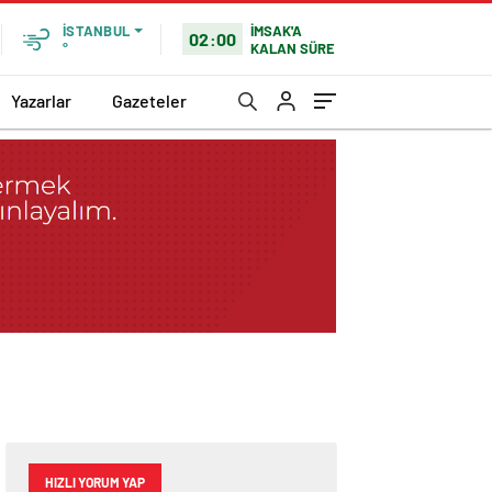
İMSAK'A
İSTANBUL
02:00
KALAN SÜRE
°
Yazarlar
Gazeteler
HIZLI YORUM YAP