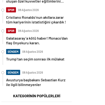
oluşan özel kuvvetler eğitimlerini
başlattı.
SPOR
08 Ağustos 2026
Cristiano Ronaldo’nun akıllara zarar
tüm kariyerinin istatistiğini çıkardık !
SPOR
08 Ağustos 2026
Galatasaray’a kötü haber! Monaco’dan
flaş Onyekuru kararı.
GÜNDEM
08 Ağustos 2026
Trump’tan seçim sonrası ilk mülakat
GÜNDEM
08 Ağustos 2026
Avusturya başbakanı Sebastian Kurz
ile ilgili bilinmeyenler
KATEGORİNİN POPÜLERLERİ