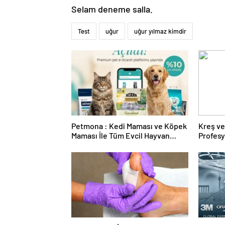
Selam deneme salla.
Test
uğur
uğur yılmaz kimdir
Petmona : Kedi Maması ve Köpek
Kreş ve
Maması İle Tüm Evcil Hayvan
Profes
Ürünleri