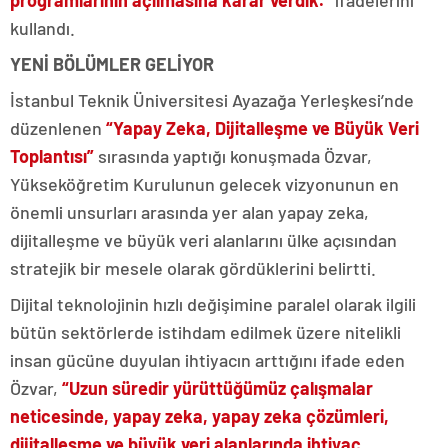
programlarının açılmasına karar verdik.”
ifadelerini
kullandı.
YENİ BÖLÜMLER GELİYOR
İstanbul Teknik Üniversitesi Ayazağa Yerleşkesi’nde
düzenlenen
“Yapay Zeka, Dijitalleşme ve Büyük Veri
Toplantısı”
sırasında yaptığı konuşmada Özvar,
Yükseköğretim Kurulunun gelecek vizyonunun en
önemli unsurları arasında yer alan yapay zeka,
dijitalleşme ve büyük veri alanlarını ülke açısından
stratejik bir mesele olarak gördüklerini belirtti.
Dijital teknolojinin hızlı değişimine paralel olarak ilgili
bütün sektörlerde istihdam edilmek üzere nitelikli
insan gücüne duyulan ihtiyacın arttığını ifade eden
Özvar,
“Uzun süredir yürüttüğümüz çalışmalar
neticesinde, yapay zeka, yapay zeka çözümleri,
dijitalleşme ve büyük veri alanlarında ihtiyaç