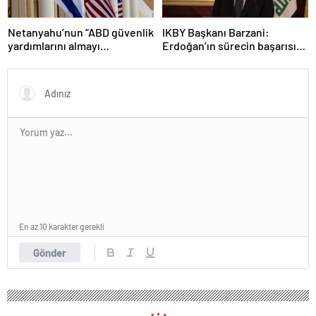
Netanyahu’nun “ABD güvenlik
IKBY Başkanı Barzani:
yardımlarını almayı
Erdoğan’ın sürecin başarısı
durdurmak zorunda
için ortaya koyduğu çabayı
kalabileceklerini” söylediği
takdirle karşılıyoruz
iddiası
En az 10 karakter gerekli
Gönder