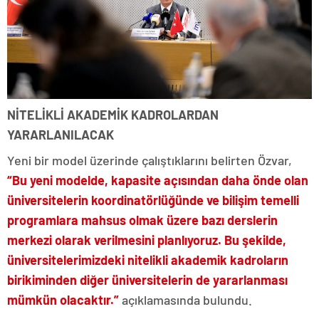
NİTELİKLİ AKADEMİK KADROLARDAN
YARARLANILACAK
Yeni bir model üzerinde çalıştıklarını belirten Özvar,
“Bu yeni modelde, kapasite açısından daha önde olan
üniversitelerin koordinatörlüğünde ve bilişim temelli
programlara mahsus olmak üzere bazı derslerin
merkezi olarak verilmesini planlıyoruz. Bu şekilde,
üniversitelerimizdeki nitelikli akademik kadroların
birikiminden diğer üniversitelerin de yararlanması
mümkün olacaktır.”
açıklamasında bulundu.