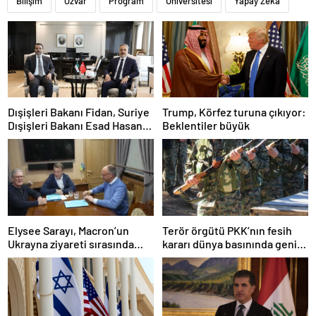
Bilişim
Özvar
Program
Üniversitesi
Yapay Zeka
Dışişleri Bakanı Fidan, Suriye
Trump, Körfez turuna çıkıyor:
Dışişleri Bakanı Esad Hasan
Beklentiler büyük
Şeybani ile görüştü
Elysee Sarayı, Macron’un
Terör örgütü PKK’nın fesih
Ukrayna ziyareti sırasında
kararı dünya basınında geniş
trende uyuşturucu kullandığı
yer buldu
iddiasını yalanladı