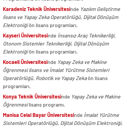
Karadeniz Teknik Üniversitesi
nde
Yazılım Geliştirme
lisans ve Yapay Zeka Operatörlüğü, Dijital Dönüşüm
Elektroniği
ön lisans programları,
Kayseri Üniversitesi
nde
İnsansız Araç Teknikerliği,
Otonom Sistemler Teknikerliği, Dijital Dönüşüm
Elektroniği
ön lisans programları,
Kocaeli Üniversitesi
nde
Yapay Zeka ve Makine
Öğrenmesi lisans ve İmalat Yürütme Sistemleri
Operatörlüğü, Robotik ve Yapay Zeka
ön lisans
programları,
Konya Teknik Üniversitesi
nde
Yapay Zeka ve Makine
Öğrenmesi
lisans programı,
Manisa Celal Bayar Üniversitesi
nde
İmalat Yürütme
Sistemleri Operatörlüğü, Dijital Dönüşüm Elektroniği,