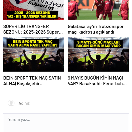
SÜPER LİG TRANSFER
Galatasaray’ın Trabzonspor
SEZONU: 2025-2026 Süper
maçı kadrosu açıklandı
Lig Yaz Transfer Sezonu Ne
Zaman Başlayacak? Kış
Transfer Sezonu Ne Zaman
Başlayacak? TFF Açıkladı!
BEIN SPORT TEK MAÇ SATIN
9 MAYIS BUGÜN KİMİN MAÇI
ALMA| Başakşehir
VAR? Başakşehir Fenerbahçe
Fenerbahçe maçı beIN Sports
Hangi Kanalda, Saat Kaçta? 9
tek maç satın alma nasıl
Mayıs Günün Maçları
yapılır?