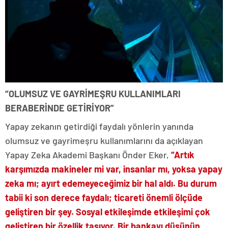
“OLUMSUZ VE GAYRİMEŞRU KULLANIMLARI
BERABERİNDE GETİRİYOR”
Yapay zekanın getirdiği faydalı yönlerin yanında
olumsuz ve gayrimeşru kullanımlarını da açıklayan
Yapay Zeka Akademi Başkanı Önder Eker,
“Artık
karşımızda makineler mi var, insanlar mı, yoksa yapay
zeka mı; ayırt edemeyeceğimiz bir hal aldı. Bu durum
tabii ki son derece faydalı; ticareti önemli ölçüde
geliştiren bir şey. Sosyal etkileşimde etkileşimi çok
geliştiren bir özellik taşıyor. Bir bankayı düşünün,