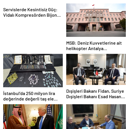
Servislerde Kesintisiz Güç:
Vidalı Kompresörden Bijon
Tabancasına Tam Performans
MSB: Deniz Kuvvetlerine ait
helikopter Antalya
açıklarında acil iniş yaptı
Dışişleri Bakanı Fidan, Suriye
İstanbul’da 250 milyon lira
Dışişleri Bakanı Esad Hasan
değerinde değerli taş ele
Şeybani ile görüştü
geçirildi