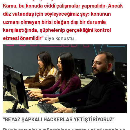
Kamu, bu konuda ciddi çalışmalar yapmalıdır. Ancak
düz vatandaş için söyleyeceğimiz şey; konunun
uzmanı olmayan birisi olağan dışı bir durumla
karşılaştığında, şüphelenip gerçekliğini kontrol
etmesi önemlidir”
diye konuştu.
“BEYAZ ŞAPKALI HACKERLAR YETİŞTİRİYORUZ”
Bu tür sorunlarla mücadelede uzman yetiştirmenin ve