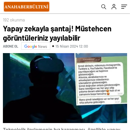
192 okunma
Yapay zekayla şantaj! Müstehcen
görüntüleriniz yayılabilir
15 Nisan 2024 12:00
ABONE OL
News
Teknolojik ilerlemenin hız kazanması, özellikle yapay