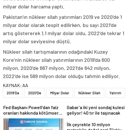
milyar dolar harcama yaptı.
Pakistan’ın nükleer silah yatırımları 2019 ve 2020’de 1
milyar dolar olarak tespit edilirken, bu sayı 2021’de
artış göstererek 1,1 milyar dolar oldu, 2022’de tekrar 1
milyar dolar seviyesine düştü.
Nükleer silah tartışmalarının odağındaki Kuzey
Kore’nin nükleer silah yatırımlarının 2019’da 600
milyon, 2020’de 667 milyon, 2021’de 642 milyon,
2022’de ise 589 milyon dolar olduğu tahmin ediliyor.
KAYNAK:
AA
2019'Da
2020'De
Milyar Dolar
Nükleer Silah
Yatırım
Fed Başkanı Powell’dan faiz
Gabar’a iki yeni sondaj kulesi
oranları hakkında kötümser
geliyor! 40 tır ile taşınacak
açıklama
İlk çeyrekte 10 milyon
metreküp doğal gaz! Türkiye