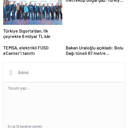
kapasiteyi artırıyor
Türkiye Sigorta’dan, ilk
çeyrekte 6 milyar TL kâr
TEMSA, elektrikli FUSO
Bakan Uraloğlu açıkladı: Bolu
eCanter’i tanıttı
Dağı tüneli 67 metre
uzatılacak
En az 10 karakter gerekli