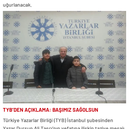
uğurlanacak.
TYB’DEN AÇIKLAMA: BAŞIMIZ SAĞOLSUN
Türkiye Yazarlar Birliği (TYB) İstanbul şubesinden
Yazar Dursun Ali Taşçı’nın vefatına ilişkin taziye mesajı