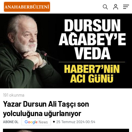
191 okunma
Yazar Dursun Ali Taşçı son
yolculuğuna uğurlanıyor
25 Temmuz 2024 00:54
ABONE OL
News