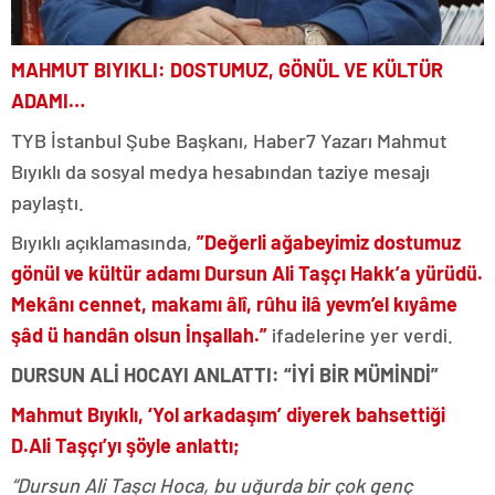
MAHMUT BIYIKLI: DOSTUMUZ, GÖNÜL VE KÜLTÜR
ADAMI…
TYB İstanbul Şube Başkanı, Haber7 Yazarı Mahmut
Bıyıklı da sosyal medya hesabından taziye mesajı
paylaştı.
Bıyıklı açıklamasında,
”Değerli ağabeyimiz dostumuz
gönül ve kültür adamı Dursun Ali Taşçı Hakk’a yürüdü.
Mekânı cennet, makamı âlî, rûhu ilâ yevm’el kıyâme
şâd ü handân olsun İnşallah.”
ifadelerine yer verdi.
DURSUN ALİ HOCAYI ANLATTI: “İYİ BİR MÜMİNDİ”
Mahmut Bıyıklı, ‘Yol arkadaşım’ diyerek bahsettiği
D.Ali Taşçı’yı şöyle anlattı;
“Dursun Ali Taşcı Hoca, bu uğurda bir çok genç