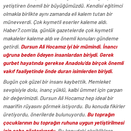
yetiştiren önemli bir büyüğümüzdü. Kendisi eğitimci
olmakla birlikte aynı zamanda eli kalem tutan bir
münevverdi. Çok kıymetli eserler kaleme aldı.
Haber7.com’da, günlük gazetelerde çok kıymetli
makaleler kaleme aldı ve önemli konuları gündeme
getirdi.
Dursun Ali Hocamız iyi bir mümindi. İnancı
uğruna beden ödeyen insanlardan biriydi. Gerek
gurbet hayatında gerekse Anadolu’da birçok önemli
vakıf faaliyetinde önde duran isimlerden biriydi.
Bugün çok güzel bir insanı kaybettik. Memleket
sevgisiyle dolu, inanç yüklü, kalbi ümmet için çarpan
bir değerimizdi. Dursun Ali Hocamız hep ideal bir
maarifin rüyasını görmek istiyordu. Bu konuda fikirler
üretiyordu, önerilerde bulunuyordu.
Bu toprağın
çocuklarının bu toprağın ruhuna uygun yetiştirilmesi
için çaba gösteriyordu.
Bu konudaki eksikliklere