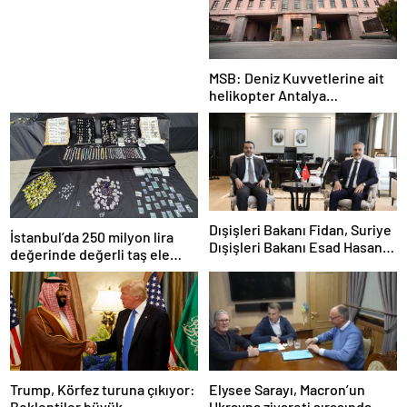
Tabancasına Tam Performans
MSB: Deniz Kuvvetlerine ait
helikopter Antalya
açıklarında acil iniş yaptı
Dışişleri Bakanı Fidan, Suriye
İstanbul’da 250 milyon lira
Dışişleri Bakanı Esad Hasan
değerinde değerli taş ele
Şeybani ile görüştü
geçirildi
Trump, Körfez turuna çıkıyor:
Elysee Sarayı, Macron’un
Beklentiler büyük
Ukrayna ziyareti sırasında