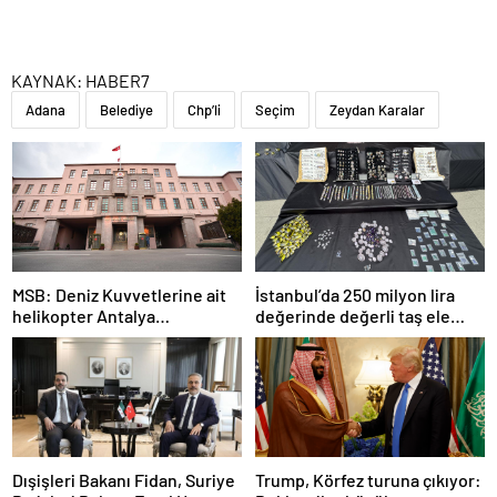
KAYNAK:
HABER7
Adana
Belediye
Chp’li
Seçim
Zeydan Karalar
MSB: Deniz Kuvvetlerine ait
İstanbul’da 250 milyon lira
helikopter Antalya
değerinde değerli taş ele
açıklarında acil iniş yaptı
geçirildi
Dışişleri Bakanı Fidan, Suriye
Trump, Körfez turuna çıkıyor: