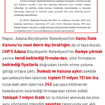
Rapor, Adana Büyükşehir Belediyesi’nin
Kamu İhale
Kanunu’nu nasıl devre dışı bıraktığını
da ortaya koydu.
CHP’li Adana
Büyükşehir Belediyesi’nin
ihaleye çıkmak
yerine
kendi belirlediği firmalardan,
yine firmaların
belirlediği fiyatlarla
doğrudan temin etme yoluna
gittiği ortaya çıktı.
İhalesiz ve kanuna aykırı
şekilde
gerçekleştirilen işlemde
toplam 17 milyon 731 bin lira
tutardaki alım işleri ise
242
parçaya bölünerek
belediyenin belirlediği firmalardan temin edildi.
Yaklaşık 7 milyon liralık
bir iş-hizmet alımında da yine
aynı yöntemin izlendiği
sayıştay
raporunda yer aldı.