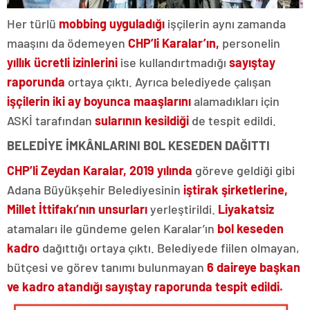
Her türlü
mobbing uyguladığı
işçilerin aynı zamanda
maaşını da ödemeyen
CHP’li Karalar’ın,
personelin
yıllık ücretli izinlerini
ise kullandırtmadığı
sayıştay
raporunda
ortaya çıktı. Ayrıca belediyede çalışan
işçilerin iki ay boyunca maaşlarını
alamadıkları için
ASKİ tarafından
sularının kesildiği
de tespit edildi.
BELEDİYE İMKÂNLARINI BOL KESEDEN DAĞITTI
CHP’li Zeydan Karalar,
2019 yılında
göreve geldiği gibi
Adana Büyükşehir Belediyesinin
iştirak şirketlerine,
Millet İttifakı’nın unsurları
yerleştirildi.
Liyakatsiz
atamaları ile gündeme gelen Karalar’ın
bol keseden
kadro
dağıttığı ortaya çıktı. Belediyede fiilen olmayan,
bütçesi ve görev tanımı bulunmayan
6 daireye başkan
ve kadro atandığı sayıştay raporunda tespit edildi.