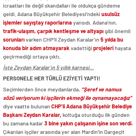
icraatları ile değil skandalları ile oldukça gündeme
geldi. Adana Büyükşehir Belediyesi’ndeki
usulsüz
işlemler sayıştay raporlarına
yansıdı. Adana’nın,
trafik-ulaşım, çarpık kentleşme ve altyapı
gibi önemli
sorunları
varken CHP’li Zeydan Karalar’ın
5 yılda bu
konuda bir adım atmayarak
vadettiği
projeleri
hayata
geçirmediği ortaya çıktı.
İşte Zeydan Karalar’ın 5 yıllık karnesi…
PERSONELE HER TÜRLÜ EZİYETİ YAPTI!
Seçimlerden önce meydanlarda,
“Şeref ve namus
sözü veriyorum ki işçilerin ekmeği ile oynamayacağız”
diye vaatte bulunan
CHP’li Adana Büyükşehir Belediye
Başkanı Zeydan Karalar,
koltuğa oturduğu ilk günden
bu zamana kadar
3 bine yakın çalışanın işine son verdi.
Çıkarılan işçiler arasında yer alan Mardin’in Dargeçit