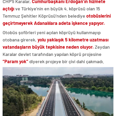
CHP’li Karalar,
Cumhurbaşkanı Erdoğan’ın hizmete
açtığı
ve Türkiye’nin en büyük 4. köprüsü olan 15
Temmuz Şehitler Köprüsü’nden belediye
otobüslerini
geçirtmeyerek Adanalılara adeta işkence yapıyor.
Otobüs şoförleri yeni açılan köprüyü kullanmayıp
otobana girerek,
yolu yaklaşık 5 kilometre uzatması
vatandaşların büyük tepkisine neden oluyor.
Zeydan
Karalar devlet tarafından yapılan köprü projesine
“Param yok”
diyerek projeye bir çivi dahi çakmadı.