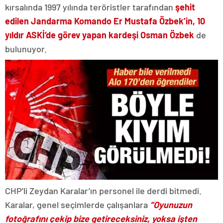
kırsalında 1997 yılında teröristler tarafından
şehit
edilen Jandarma Komando Er Mustafa Özbek’in, 10
yıldır ASKİ’de görev yapan kardeşi Osman Özbek
de
bulunuyor.
CHP’li Zeydan Karalar’ın personel ile derdi bitmedi.
Karalar, genel seçimlerde çalışanlara
“Oyunuzun
fotoğrafını çekip bize getireceksiniz, yoksa işten