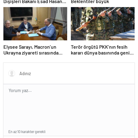
Dışişleri Bakanı Esad Hasan
Beklentiler büyük
Şeybani ile görüştü
Elysee Sarayı, Macron’un
Terör örgütü PKK’nın fesih
Ukrayna ziyareti sırasında
kararı dünya basınında geniş
trende uyuşturucu kullandığı
yer buldu
iddiasını yalanladı
En az 10 karakter gerekli