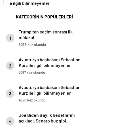
ile ilgili bilinmeyenler
KATEGORİNİN POPÜLERLERİ
Trump’tan seçim sonrası ilk
mülakat
1
8095 kez okundu
Avusturya başbakanı Sebastian
Kurz ile ilgili bilinmeyenler
2
5017 kez okundu
Avusturya başbakanı Sebastian
Kurz ile ilgili bilinmeyenler
3
4978 kez okundu
Joe Biden 6 aylık hedeflerini
açıkladı. Senato buz gibi…
4