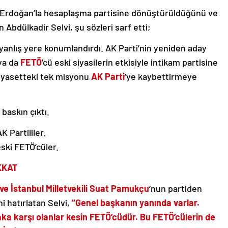
n Erdoğan’la hesaplaşma partisine dönüştürüldüğünü ve
n Abdülkadir Selvi, şu sözleri sarf etti;
yanlış yere konumlandırdı. AK Parti’nin yeniden aday
ya da
FETÖ
’cü eski siyasilerin etkisiyle intikam partisine
siyasetteki tek misyonu
AK Parti
’ye kaybettirmeye
baskın çıktı.
K Partililer.
ski FETÖ’cüler.
KKAT
ve İstanbul Milletvekili Suat Pamukçu
‘nun partiden
ni hatırlatan Selvi,
“Genel başkanın yanında varlar.
faka karşı olanlar kesin FETÖ’cüdür. Bu FETÖ’cülerin de