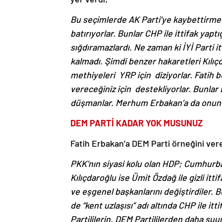
Bu seçimlerde AK Parti’ye kaybettirme p
batırıyorlar. Bunlar CHP ile ittifak ya
sığdıramazlardı. Ne zaman ki İYİ Parti i
kalmadı. Şimdi benzer hakaretleri Kılıç
methiyeleri YRP için diziyorlar. Fatih be
vereceğiniz için destekliyorlar. Bunlar
düşmanlar. Merhum Erbakan’a da onun 
DEM PARTİ KADAR YOK MUSUNUZ
Fatih Erbakan’a DEM Parti örneğini vere
PKK’nın siyasi kolu olan HDP; Cumhurba
Kılıçdaroğlu ise Ümit Özdağ ile gizli itti
ve eşgenel başkanlarını değiştirdiler.
de “kent uzlaşısı” adı altında CHP ile it
Partililerin, DEM Partililerden daha şu