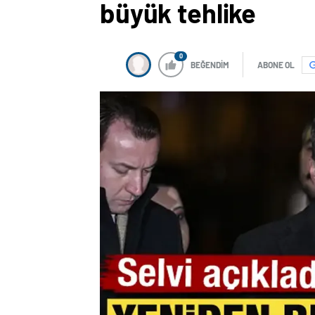
büyük tehlike
0
BEĞENDİM
ABONE OL