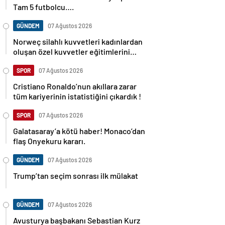
Tam 5 futbolcu….
GÜNDEM
07 Ağustos 2026
Norweç silahlı kuvvetleri kadınlardan
oluşan özel kuvvetler eğitimlerini
başlattı.
SPOR
07 Ağustos 2026
Cristiano Ronaldo’nun akıllara zarar
tüm kariyerinin istatistiğini çıkardık !
SPOR
07 Ağustos 2026
Galatasaray’a kötü haber! Monaco’dan
flaş Onyekuru kararı.
GÜNDEM
07 Ağustos 2026
Trump’tan seçim sonrası ilk mülakat
GÜNDEM
07 Ağustos 2026
Avusturya başbakanı Sebastian Kurz