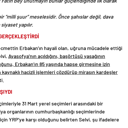
Fatih Bey unutmayın bunlar güçlendiğinde ilk olarak
 “milli şuur” meselesidir. Önce şahıslar değil, dava
siyaset yapılır.
 GERÇEKLEŞTİRDİ
ettin Erbakan’ın hayali olan, uğruna mücadele ettiği
lvi,
Ayasofya’nın açıldığını, başörtüsü yasağının
rduğunu, Erbakan’ın 85 yaşında hapse girmesine izin
 kaynaklı hacizli işlemleri çözdürüp mirasın kardeşler
ti.
ŞIYDI
imleriyle 31 Mart yerel seçimleri arasındaki bir
ya organlarının cumhurbaşkanlığı seçimlerinde
çin YRP’ye karşı olduğunu belirten Selvi, şu ifadelere