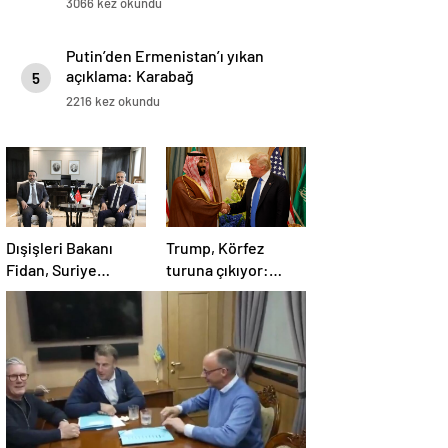
3066 kez okundu
Putin’den Ermenistan’ı yıkan
açıklama: Karabağ
5
Azerbaycan’ın ayrılmaz bir
2216 kez okundu
parçasıdır!
Dışişleri Bakanı
Trump, Körfez
Fidan, Suriye
turuna çıkıyor:
Dışişleri Bakanı
Beklentiler büyük
Esad Hasan Şeybani
ile görüştü