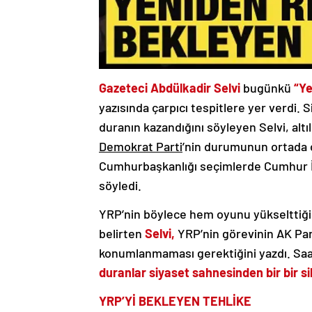
Gazeteci Abdülkadir Selvi
bugünkü
“Ye
yazısında çarpıcı tespitlere yer verdi.
duranın kazandığını söyleyen Selvi, alt
Demokrat Parti
’nin durumunun ortada 
Cumhurbaşkanlığı seçimlerde Cumhur İt
söyledi.
YRP’nin böylece hem oyunu yükselttiği
belirten
Selvi,
YRP’nin görevinin AK Par
konumlanmaması gerektiğini yazdı. Saad
duranlar siyaset sahnesinden bir bir sil
YRP’Yİ BEKLEYEN TEHLİKE