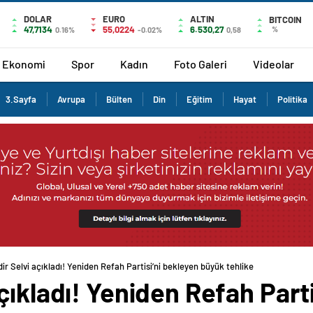
DOLAR
EURO
ALTIN
BITCOIN
47,7134
55,0224
6.530,27
%
0.16%
-0.02%
0,58
Ekonomi
Spor
Kadın
Foto Galeri
Videolar
3.Sayfa
Avrupa
Bülten
Din
Eğitim
Hayat
Politika
ir Selvi açıkladı! Yeniden Refah Partisi’ni bekleyen büyük tehlike
çıkladı! Yeniden Refah Parti