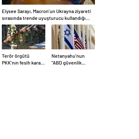
Elysee Sarayı, Macron’un Ukrayna ziyareti
sırasında trende uyuşturucu kullandığı
iddiasını yalanladı
Terör örgütü
Netanyahu’nun
PKK’nın fesih kararı
“ABD güvenlik
dünya basınında
yardımlarını almayı
geniş yer buldu
durdurmak zorunda
kalabileceklerini”
söylediği iddiası