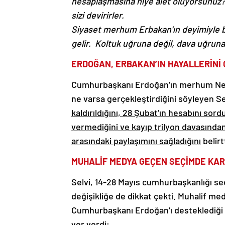
hesaplaşmasına niye alet oluyorsunuz? 
sizi devirirler.
Siyaset merhum Erbakan’ın deyimiyle bir
gelir. Koltuk uğruna değil, dava uğruna 
ERDOĞAN, ERBAKAN’IN HAYALLERİNİ
Cumhurbaşkanı Erdoğan’ın merhum Necm
ne varsa gerçekleştirdiğini söyleyen Se
kaldırıldığını, 28 Şubat’ın hesabını so
vermediğini ve kayıp trilyon davasından
arasındaki paylaşımını sağladığını
belirt
MUHALİF MEDYA GEÇEN SEÇİMDE KAR
Selvi, 14-28 Mayıs cumhurbaşkanlığı seç
değişikliğe de dikkat çekti.
Muhalif med
Cumhurbaşkanı Erdoğan’ı desteklediği i
yer verdi;