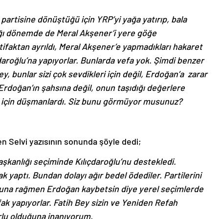
artisine dönüştüğü için YRP’yi yağa yatırıp, bala
ptığı dönemde de Meral Akşener’i yere göğe
ttifaktan ayrıldı, Meral Akşener’e yapmadıkları hakaret
daroğlu’na yapıyorlar. Bunlarda vefa yok. Şimdi benzer
y, bunlar sizi çok sevdikleri için değil, Erdoğan’a zarar
 Erdoğan’ın şahsına değil, onun taşıdığı değerlere
için düşmanlardı. Siz bunu görmüyor musunuz?
n Selvi yazısının sonunda şöyle dedi;
şkanlığı seçiminde Kılıçdaroğlu’nu destekledi.
fak yaptı. Bundan dolayı ağır bedel ödediler. Partilerini
 Buna rağmen Erdoğan kaybetsin diye yerel seçimlerde
tifak yapıyorlar. Fatih Bey sizin ve Yeniden Refah
urlu olduğuna inanıyorum.