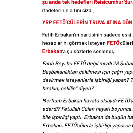
şu anda tek hedefleri Reisicumhur’dur
ifadelerinin altını çizdi.
YRP FETÖ’CÜLERİN TRUVA ATINA DÖ
Fatih Erbakan’ın partisinin sadece eski
hesaplarını görmek isteyen
FETÖ
’cüler
Erbakan
‘a şu sözlerle seslendi;
Fatih Bey, bu FETÖ değil miydi 28 Şuba
Başbakanlıktan çekilmesi için çağrı ya
devirmek isteyenlerle işbirliği yapan? 
bırakın, çekilin” diyen?
Merhum Erbakan hayata olsaydı FETÖ’yle
ederdi? Fetullah Gülen hayatı boyunca 
bile işbirliği yaptı. Erbakan da bugün 
Erbakan, FETÖ’cülerle işbirliği yaparsa