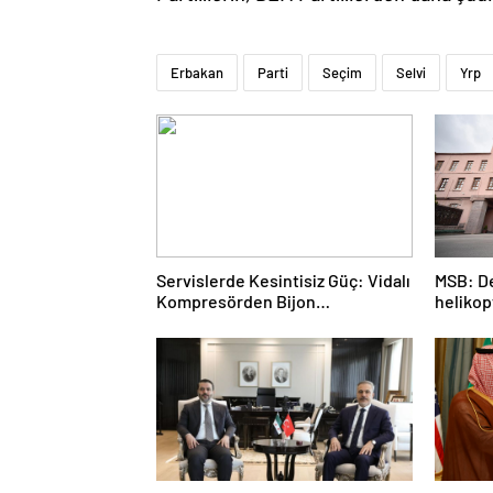
Erbakan
Parti
Seçim
Selvi
Yrp
Servislerde Kesintisiz Güç: Vidalı
MSB: De
Kompresörden Bijon
helikop
Tabancasına Tam Performans
acil ini