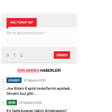
HIZLI YORUM YAP
GÖNDER
SON DAKİKA
HABERLERİ
GÜNDEM
07 Ağustos 2026
Joe Biden 6 aylık hedeflerini açıkladı.
Senato buz gibi…
SPOR
07 Ağustos 2026
En fazla kızaran takım Antalyaspor!