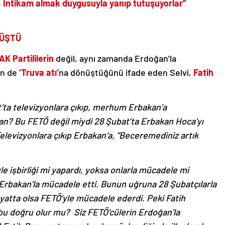
. İntikam almak duygusuyla yanıp tutuşuyorlar”
NÜŞTÜ
AK Partililerin
değil, aynı zamanda Erdoğan’la
in de
‘Truva atı’
na dönüştüğünü ifade eden Selvi,
Fatih
t’ta televizyonlara çıkıp, merhum Erbakan’a
pan? Bu FETÖ değil miydi 28 Şubat’ta Erbakan Hoca’yı
Televizyonlara çıkıp Erbakan’a, “Beceremediniz artık
 işbirliği mi yapardı, yoksa onlarla mücadele mi
Erbakan’la mücadele etti. Bunun uğruna 28 Şubatçılarla
hayatta olsa FETÖ’yle mücadele ederdi. Peki Fatih
 bu doğru olur mu? Siz FETÖ’cülerin Erdoğan’la