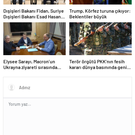
Dışişleri Bakanı Fidan, Suriye
Trump, Körfez turuna çıkıyor:
Dışişleri Bakanı Esad Hasan
Beklentiler büyük
Şeybani ile görüştü
Elysee Sarayı, Macron’un
Terör örgütü PKK’nın fesih
Ukrayna ziyareti sırasında
kararı dünya basınında geniş
trende uyuşturucu kullandığı
yer buldu
iddiasını yalanladı