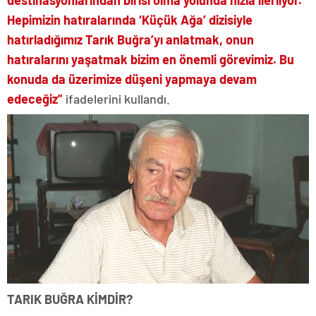
Hepimizin hatıralarında ‘Küçük Ağa’ dizisiyle
hatırladığımız Tarık Buğra’yı anlatmak, onun
hatıralarını yaşatmak bizim en önemli görevimiz. Bu
konuda da üzerimize düşeni yapmaya devam
edeceğiz”
ifadelerini kullandı.
TARIK BUĞRA KİMDİR?