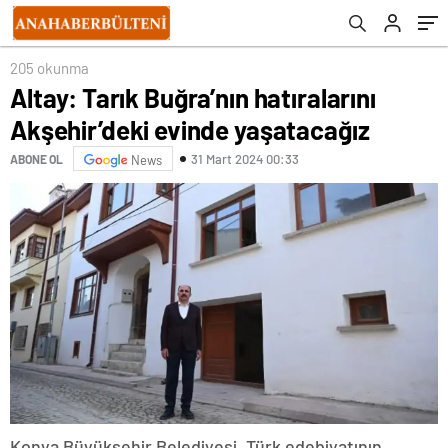
205 okunma
Altay: Tarık Buğra’nın hatıralarını
Akşehir’deki evinde yaşatacağız
31 Mart 2024 00:33
ABONE OL
News
Konya Büyükşehir Belediyesi, Türk edebiyatının