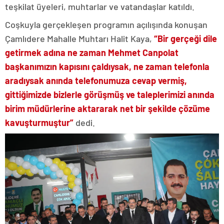
teşkilat üyeleri, muhtarlar ve vatandaşlar katıldı.
Coşkuyla gerçekleşen programın açılışında konuşan
Çamlıdere Mahalle Muhtarı Halit Kaya,
“Bir gerçeği dile
getirmek adına ne zaman Mehmet Canpolat
başkanımızın kapısını çaldıysak, ne zaman telefonla
aradıysak anında telefonumuza cevap vermiş,
gittiğimizde bizlerle görüşmüş ve taleplerimizi anında
birim müdürlerine aktararak net bir şekilde çözüme
kavuşturmuştur”
dedi.