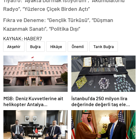
Tiyatro: “Ayakta Durmak İstiyorum”, “Akümülatörlü
Radyo”, “Yüzlerce Çiçek Birden Açtı”
Fıkra ve Deneme: “Gençlik Türküsü”, “Düşman
Kazanmak Sanatı”, “Politika Dışı”
KAYNAK:
HABER7
Akşehir
Buğra
Hikâye
Önemli
Tarık Buğra
MSB: Deniz Kuvvetlerine ait
İstanbul’da 250 milyon lira
helikopter Antalya
değerinde değerli taş ele
açıklarında acil iniş yaptı
geçirildi