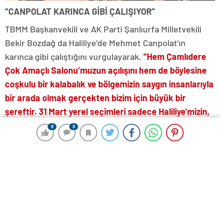
“CANPOLAT KARINCA GİBİ ÇALIŞIYOR”
TBMM Başkanvekili ve AK Parti Şanlıurfa Milletvekili
Bekir Bozdağ da Haliliye’de Mehmet Canpolat’ın
karınca gibi çalıştığını vurgulayarak,
“Hem Çamlıdere
Çok Amaçlı Salonu’muzun açılışını hem de böylesine
coşkulu bir kalabalık ve bölgemizin saygın insanlarıyla
bir arada olmak gerçekten bizim için büyük bir
şereftir. 31 Mart yerel seçimleri sadece Haliliye’mizin,
Çamlıdere bölgemizin değil Türkiye’mizin ve
0
0
0
0
Şanlıurfa’mızın geleceğini tayin eden bir seçimdir.
Verdiğimiz her oy bizim irademizi yansıttığı gibi bizim
memleketimizi kime emanet edeceğimize dair
kararımızı yansıtacaktır. Bir yandan Haliliye’de
Mehmet Canpolat kardeşimi ikinci dönem için,
Büyükşehir’de Zeynel Abidin bey kardeşimi yine ikinci