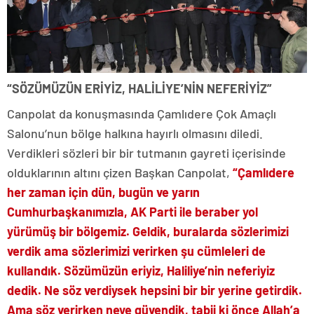
“SÖZÜMÜZÜN ERİYİZ, HALİLİYE’NİN NEFERİYİZ”
Canpolat da konuşmasında Çamlıdere Çok Amaçlı
Salonu’nun bölge halkına hayırlı olmasını diledi.
Verdikleri sözleri bir bir tutmanın gayreti içerisinde
olduklarının altını çizen Başkan Canpolat,
“Çamlıdere
her zaman için dün, bugün ve yarın
Cumhurbaşkanımızla, AK Parti ile beraber yol
yürümüş bir bölgemiz. Geldik, buralarda sözlerimizi
verdik ama sözlerimizi verirken şu cümleleri de
kullandık. Sözümüzün eriyiz, Haliliye’nin neferiyiz
dedik. Ne söz verdiysek hepsini bir bir yerine getirdik.
Ama söz verirken neye güvendik, tabii ki önce Allah’a