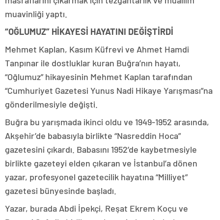
masraflarını çıkarmak için tezgahtarlık ve muallim
muavinliği yaptı.
“OĞLUMUZ” HİKAYESİ HAYATINI DEĞİŞTİRDİ
Mehmet Kaplan, Kasım Küfrevi ve Ahmet Hamdi
Tanpınar ile dostluklar kuran Buğra’nın hayatı,
“Oğlumuz” hikayesinin Mehmet Kaplan tarafından
“Cumhuriyet Gazetesi Yunus Nadi Hikaye Yarışması”na
gönderilmesiyle değişti.
Buğra bu yarışmada ikinci oldu ve 1949-1952 arasında,
Akşehir’de babasıyla birlikte “Nasreddin Hoca”
gazetesini çıkardı. Babasını 1952’de kaybetmesiyle
birlikte gazeteyi elden çıkaran ve İstanbul’a dönen
yazar, profesyonel gazetecilik hayatına “Milliyet”
gazetesi bünyesinde başladı.
Yazar, burada Abdi İpekçi, Reşat Ekrem Koçu ve