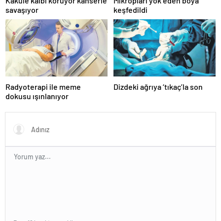
Kakule kalbi koruyor kanserle
Mikropları yok eden boya
savaşıyor
keşfedildi
Radyoterapi ile meme
Dizdeki ağrıya ‘tıkaç’la son
dokusu ışınlanıyor