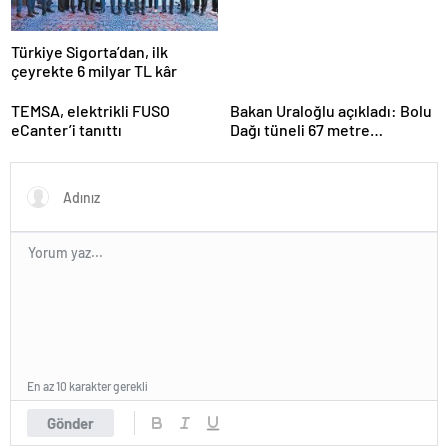
Türkiye Sigorta’dan, ilk
çeyrekte 6 milyar TL kâr
TEMSA, elektrikli FUSO
Bakan Uraloğlu açıkladı: Bolu
eCanter’i tanıttı
Dağı tüneli 67 metre
uzatılacak
En az 10 karakter gerekli
Gönder