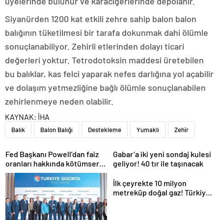
üyelerinde bulunur ve karaciğerlerinde depolanır.
Siyanürden 1200 kat etkili zehre sahip balon balon
balığının tüketilmesi bir tarafa dokunmak dahi ölümle
sonuçlanabiliyor. Zehirli etlerinden dolayı ticari
değerleri yoktur. Tetrodotoksin maddesi üretebilen
bu balıklar, kas felci yaparak nefes darlığına yol açabilir
ve dolaşım yetmezliğine bağlı ölümle sonuçlanabilen
zehirlenmeye neden olabilir.
KAYNAK:
İHA
Balık
Balon Balığı
Destekleme
Yumaklı
Zehir
Fed Başkanı Powell’dan faiz
Gabar’a iki yeni sondaj kulesi
oranları hakkında kötümser
geliyor! 40 tır ile taşınacak
açıklama
İlk çeyrekte 10 milyon
metreküp doğal gaz! Türkiye
kapasiteyi artırıyor