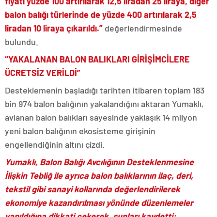
fiyatı yüzde 100 artırılarak 12,5 liradan 25 liraya, diğer
balon balığı türlerinde de yüzde 400 artırılarak 2,5
liradan 10 liraya çıkarıldı.”
değerlendirmesinde
bulundu.
“YAKALANAN BALON BALIKLARI GİRİŞİMCİLERE
ÜCRETSİZ VERİLDİ”
Desteklemenin başladığı tarihten itibaren toplam 183
bin 974 balon balığının yakalandığını aktaran Yumaklı,
avlanan balon balıkları sayesinde yaklaşık 14 milyon
yeni balon balığının ekosisteme girişinin
engellendiğinin altını çizdi.
Yumaklı, Balon Balığı Avcılığının Desteklenmesine
İlişkin Tebliğ ile ayrıca balon balıklarının ilaç, deri,
tekstil gibi sanayi kollarında değerlendirilerek
ekonomiye kazandırılması yönünde düzenlemeler
yapıldığına dikkati çekerek, şunları kaydetti: