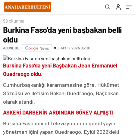
İçerik Üreticisi” Ödülünü Aldı
99 okunma
Burkina Faso’da yeni başbakan belli
oldu
8 Aralık 2024 03:10
ABONE OL
News
Burkina Faso’da yeni Başbakan Jean Emmanuel
Ouedraogo oldu.
Cumhurbaşkanlığı kararnamesine göre, Hükümet
Sözcüsü ve İletişim Bakanı Ouedraogo, Başbakan
olarak atandı.
ASKERİ DARBENİN ARDINDAN GÖREV ALMIŞTI
Burkina Faso devlet televizyonunun genel yayın
yönetmenliğini yapan Ouedraogo, Eylül 2022’deki