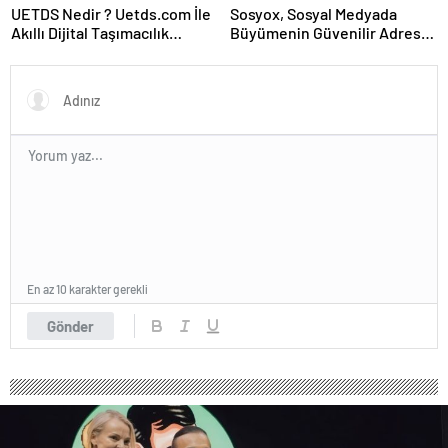
UETDS Nedir ? Uetds.com İle
Sosyox, Sosyal Medyada
Akıllı Dijital Taşımacılık
Büyümenin Güvenilir Adresi
Yazılımı
Olarak Öne Çıkıyor
En az 10 karakter gerekli
Gönder