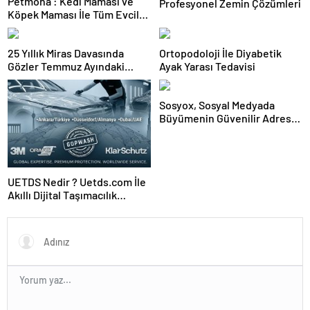
Petmona : Kedi Maması ve
Profesyonel Zemin Çözümleri
Köpek Maması İle Tüm Evcil
Hayvan Ürünleri
25 Yıllık Miras Davasında
Ortopodoloji İle Diyabetik
Gözler Temmuz Ayındaki
Ayak Yarası Tedavisi
Karar Duruşmasına Çevrildi
Sosyox, Sosyal Medyada
Büyümenin Güvenilir Adresi
Olarak Öne Çıkıyor
UETDS Nedir ? Uetds.com İle
Akıllı Dijital Taşımacılık
Yazılımı