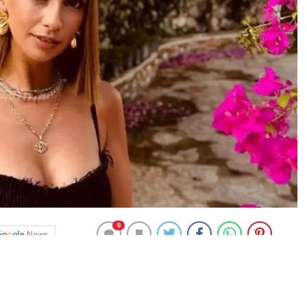
0
News
önce boşanarak evliliğini sonlandıran
Volkan Bahçekapılı
,
 görüntülenmişti. Bahçekapılı, kendisini fark eden