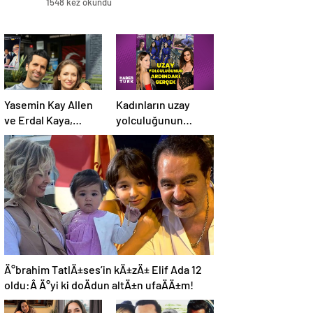
1548 kez okundu
Yasemin Kay Allen
Kadınların uzay
ve Erdal Kaya,
yolculuğunun
romantik
ardındaki gerçek:
paylaşımlarına
Eleştirenler ve
devam ediyor
mürettebatın
savunması
Ä°brahim TatlÄ±ses’in kÄ±zÄ± Elif Ada 12
oldu:Â Ä°yi ki doÄdun altÄ±n ufaÄÄ±m!