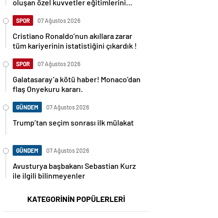
oluşan özel kuvvetler eğitimlerini
başlattı.
SPOR
07 Ağustos 2026
Cristiano Ronaldo’nun akıllara zarar
tüm kariyerinin istatistiğini çıkardık !
SPOR
07 Ağustos 2026
Galatasaray’a kötü haber! Monaco’dan
flaş Onyekuru kararı.
GÜNDEM
07 Ağustos 2026
Trump’tan seçim sonrası ilk mülakat
GÜNDEM
07 Ağustos 2026
Avusturya başbakanı Sebastian Kurz
ile ilgili bilinmeyenler
KATEGORİNİN POPÜLERLERİ