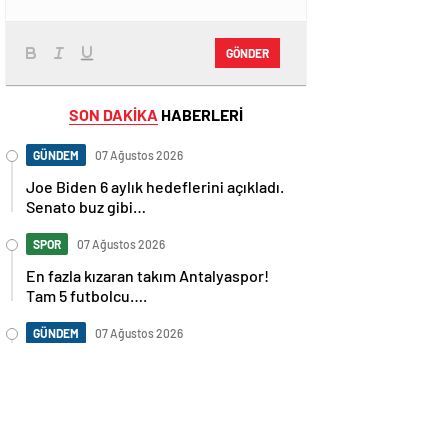
GÖNDER
SON DAKİKA
HABERLERİ
GÜNDEM
07 Ağustos 2026
Joe Biden 6 aylık hedeflerini açıkladı.
Senato buz gibi…
SPOR
07 Ağustos 2026
En fazla kızaran takım Antalyaspor!
Tam 5 futbolcu….
GÜNDEM
07 Ağustos 2026
Norweç silahlı kuvvetleri kadınlardan
oluşan özel kuvvetler eğitimlerini
başlattı.
SPOR
07 Ağustos 2026