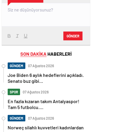
GÖNDER
SON DAKİKA
HABERLERİ
GÜNDEM
07 Ağustos 2026
Joe Biden 6 aylık hedeflerini açıkladı.
Senato buz gibi…
SPOR
07 Ağustos 2026
En fazla kızaran takım Antalyaspor!
Tam 5 futbolcu….
GÜNDEM
07 Ağustos 2026
Norweç silahlı kuvvetleri kadınlardan