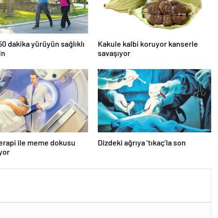
0 dakika yürüyün sağlıklı
Kakule kalbi koruyor kanserle
in
savaşıyor
erapi ile meme dokusu
Dizdeki ağrıya ‘tıkaç’la son
ıyor