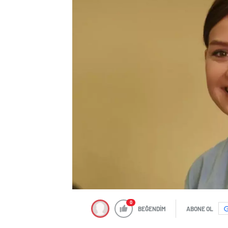
0
BEĞENDİM
ABONE OL