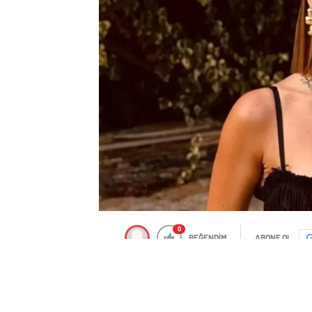
0
BEĞENDİM
ABONE OL
Fatih Terim
‘in kızı Buse Terim ile 7 ay 
geçtiğimiz günlerde bir gece kulübünde