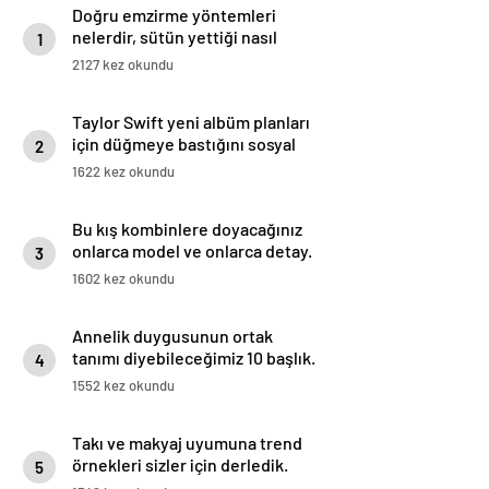
Doğru emzirme yöntemleri
nelerdir, sütün yettiği nasıl
1
anlaşılır?
2127 kez okundu
Taylor Swift yeni albüm planları
için düğmeye bastığını sosyal
2
medyadan duyurdu!
1622 kez okundu
Bu kış kombinlere doyacağınız
onlarca model ve onlarca detay.
3
1602 kez okundu
Annelik duygusunun ortak
tanımı diyebileceğimiz 10 başlık.
4
1552 kez okundu
Takı ve makyaj uyumuna trend
örnekleri sizler için derledik.
5