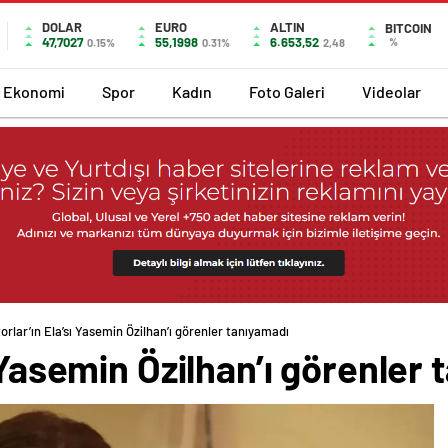
DOLAR
EURO
ALTIN
BITCOIN
47,7027
55,1998
6.653,52
%
0.15%
0.31%
2,48
Ekonomi
Spor
Kadın
Foto Galeri
Videolar
orlar’ın Ela’sı Yasemin Özilhan’ı görenler tanıyamadı
ı Yasemin Özilhan’ı görenler