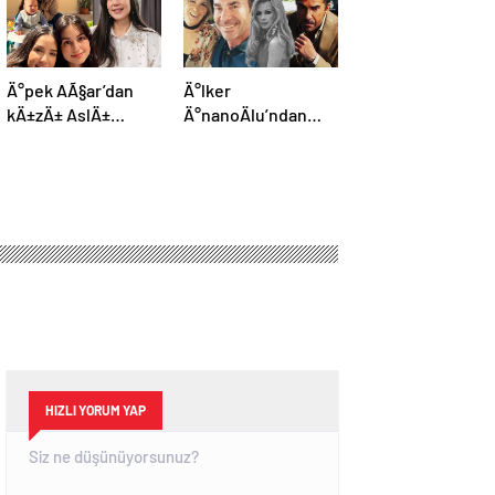
Ä°pek AÃ§ar’dan
Ä°lker
kÄ±zÄ± AslÄ±
Ä°nanoÄlu’ndan
GÃ¶nÃ¼l ve oÄlu
teÅekkÃ¼r
Ãmer ile yeni kare
paylaÅÄ±mÄ±:
Hepinize tek tek
yetiÅemedim
HIZLI YORUM YAP