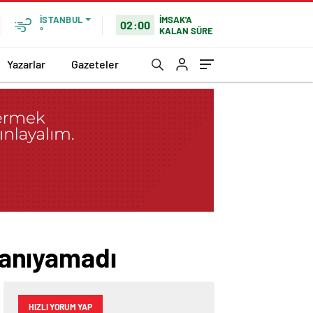
İMSAK'A
İSTANBUL
02:00
KALAN SÜRE
°
Yazarlar
Gazeteler
 tanıyamadı
HIZLI YORUM YAP