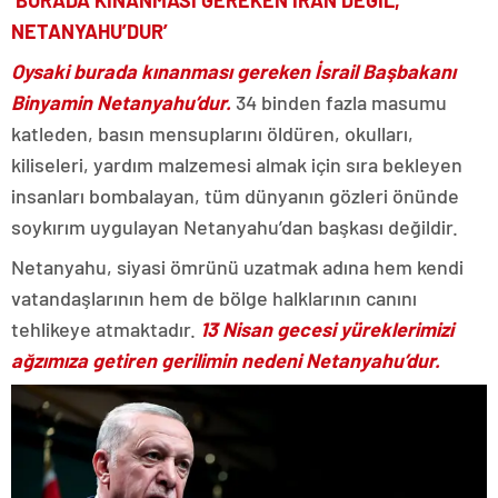
‘BURADA KINANMASI GEREKEN İRAN DEĞİL,
NETANYAHU’DUR’
Oysaki burada kınanması gereken İsrail Başbakanı
Binyamin Netanyahu’dur.
34 binden fazla masumu
katleden, basın mensuplarını öldüren, okulları,
kiliseleri, yardım malzemesi almak için sıra bekleyen
insanları bombalayan, tüm dünyanın gözleri önünde
soykırım uygulayan Netanyahu’dan başkası değildir.
Netanyahu, siyasi ömrünü uzatmak adına hem kendi
vatandaşlarının hem de bölge halklarının canını
tehlikeye atmaktadır.
13 Nisan gecesi yüreklerimizi
ağzımıza getiren gerilimin nedeni Netanyahu’dur.