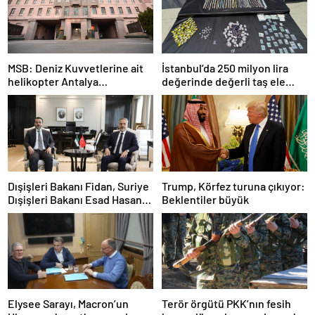
MSB: Deniz Kuvvetlerine ait
İstanbul’da 250 milyon lira
helikopter Antalya
değerinde değerli taş ele
açıklarında acil iniş yaptı
geçirildi
Dışişleri Bakanı Fidan, Suriye
Trump, Körfez turuna çıkıyor:
Dışişleri Bakanı Esad Hasan
Beklentiler büyük
Şeybani ile görüştü
Elysee Sarayı, Macron’un
Terör örgütü PKK’nın fesih