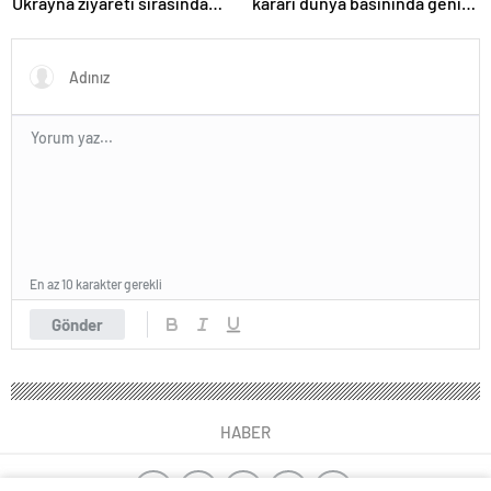
Ukrayna ziyareti sırasında
kararı dünya basınında geniş
trende uyuşturucu kullandığı
yer buldu
iddiasını yalanladı
En az 10 karakter gerekli
Gönder
HABER