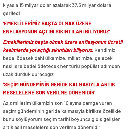
kıyasla 15 milyar dolar azalarak 37,5 milyar dolara
geriledi.
‘EMEKLİLERİMİZ BAŞTA OLMAK ÜZERE
ENFLASYONUN AÇTIĞI SIKINTILARI BİLİYORUZ’
Emeklilerimiz başta olmak üzere enflasyonun ücretli
kesimlerde yol açtığı sıkıntıları biliyoruz.
Kendimiz
bedel ödesek dahi ülkemize, milletimize, gelecek
nesillere bedel ödetecek her türlü popülist adımdan
uzak durduk duracağız.
‘SEÇİM GÜNDEMİNİN GERİDE KALMASIYLA ARTIK
MESELELERE SON VERİLME DÖNEMİDİR’
Aziz milletim ülkemizin son 10 ayına damga vuran
seçim gündeminin geride kalmasıyla birlikte özellikle
bunu söylüyorum seçim tarihi boyunca gidiş gelişler
artık asıl meselelere son verilme dönemidir.