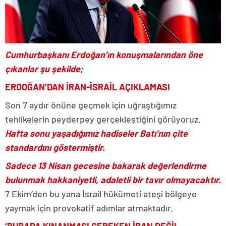
Cumhurbaşkanı Erdoğan’ın konuşmalarından öne
çıkanlar şu şekilde;
ERDOĞAN’DAN İRAN-İSRAİL AÇIKLAMASI
Son 7 aydır önüne geçmek için uğraştığımız
tehlikelerin peyderpey gerçekleştiğini görüyoruz.
Hafta sonu yaşadığımız hadiseler Batı’nın çite
standardını göstermiştir.
Sadece 13 Nisan gecesine bakarak değerlendirme
bulunmak hakkaniyetli, adaletli bir tavır olmayacaktır.
7 Ekim’den bu yana İsrail hükümeti ateşi bölgeye
yaymak için provokatif adımlar atmaktadır.