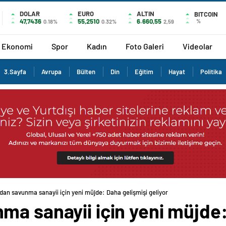
DOLAR
EURO
ALTIN
BITCOIN
47,7436
55,2510
6.660,55
%
0.18%
0.32%
2,59
Ekonomi
Spor
Kadın
Foto Galeri
Videolar
3.Sayfa
Avrupa
Bülten
Din
Eğitim
Hayat
Politika
dan savunma sanayii için yeni müjde: Daha gelişmişi geliyor
ma sanayii için yeni müjde: