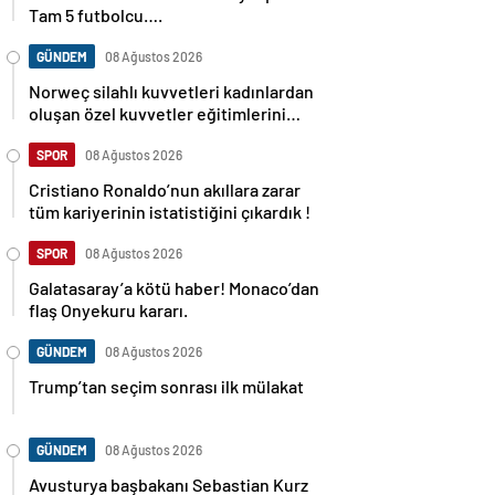
Tam 5 futbolcu….
GÜNDEM
08 Ağustos 2026
Norweç silahlı kuvvetleri kadınlardan
oluşan özel kuvvetler eğitimlerini
başlattı.
SPOR
08 Ağustos 2026
Cristiano Ronaldo’nun akıllara zarar
tüm kariyerinin istatistiğini çıkardık !
SPOR
08 Ağustos 2026
Galatasaray’a kötü haber! Monaco’dan
flaş Onyekuru kararı.
GÜNDEM
08 Ağustos 2026
Trump’tan seçim sonrası ilk mülakat
GÜNDEM
08 Ağustos 2026
Avusturya başbakanı Sebastian Kurz