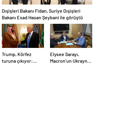
Dışişleri Bakanı Fidan, Suriye Dışişleri
Bakanı Esad Hasan Şeybani ile görüştü
Trump, Körfez
Elysee Sarayı,
turuna çıkıyor:
Macron’un Ukrayna
Beklentiler büyük
ziyareti sırasında
trende uyuşturucu
kullandığı iddiasını
yalanladı