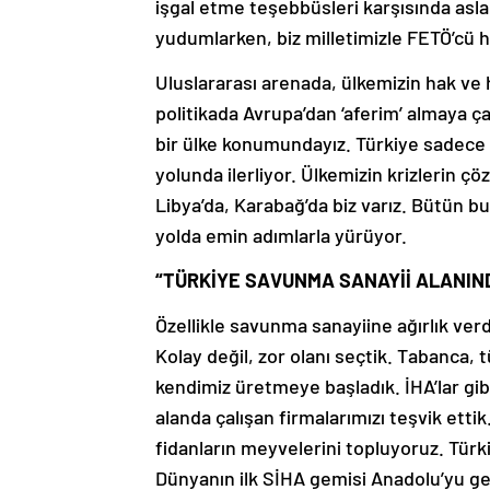
işgal etme teşebbüsleri karşısında asla
yudumlarken, biz milletimizle FETÖ’cü h
Uluslararası arenada, ülkemizin hak ve
politikada Avrupa’dan ‘aferim’ almaya ç
bir ülke konumundayız. Türkiye sadece 
yolunda ilerliyor. Ülkemizin krizlerin çö
Libya’da, Karabağ’da biz varız. Bütün b
yolda emin adımlarla yürüyor.
“TÜRKİYE SAVUNMA SANAYİİ ALANIN
Özellikle savunma sanayiine ağırlık ver
Kolay değil, zor olanı seçtik. Tabanca, tü
kendimiz üretmeye başladık. İHA’lar gibi
alanda çalışan firmalarımızı teşvik etti
fidanların meyvelerini topluyoruz. Türk
Dünyanın ilk SİHA gemisi Anadolu’yu geç