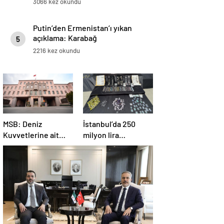
3066 kez okundu
Putin’den Ermenistan’ı yıkan
açıklama: Karabağ
5
Azerbaycan’ın ayrılmaz bir
2216 kez okundu
parçasıdır!
MSB: Deniz
İstanbul’da 250
Kuvvetlerine ait
milyon lira
helikopter Antalya
değerinde değerli
açıklarında acil iniş
taş ele geçirildi
yaptı