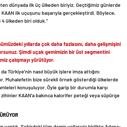
ten dünyada ilk üç ülkeden biriyiz. Geçtiğimiz günlerde
 KAAN ilk uçuşunu başarıyla gerçekleştirdi. Böylece,
4 ülkeden biri olduk.”
nümüzdeki yıllarda çok daha fazlasını, daha gelişmişini
yorsunuz. Şimdi uçak gemimizin bir üst segmentini
miz çalışmayı yürütüyor.
a Türkiye’nin nasıl büyük işlere imza attığını
yor. Muhalefetin bize sürekli örnek gösterdiği ülkelerde
leleri konuşuluyor. Öyle garip bir durumla karşı
ış zihinler KAAN’a bakınca kalorifer peteği veya süpürge
SÜRÜYOR
rım yaptık. Şehirdeki tüm demir yollarıyla birlikte Adana-