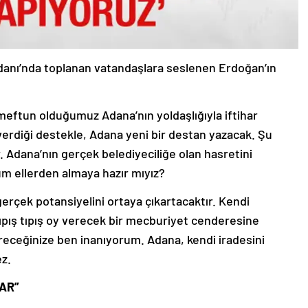
anı’nda toplanan vatandaşlara seslenen Erdoğan’ın
eftun olduğumuz Adana’nın yoldaşlığıyla iftihar
 verdiği destekle, Adana yeni bir destan yazacak. Şu
 Adana’nın gerçek belediyeciliğe olan hasretini
um ellerden almaya hazır mıyız?
gerçek potansiyelini ortaya çıkartacaktır. Kendi
tıpış tıpış oy verecek bir mecburiyet cenderesine
ereceğinize ben inanıyorum. Adana, kendi iradesini
ez.
AR”