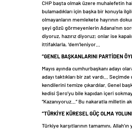
CHP başta olmak üzere muhalefetin hali
bulamadıkları için başka bir konuyla il
olmayanların memlekete hayrının doku
şeyi gözü görmeyenlerin Adana’nın sorun
diyoruz, hazırız diyoruz; onlar ise kapalı
ittifaklarla, ‘dem’leniyor…
“GENEL BAŞKANLARINI PARTİDEN ÖYL
Mayıs ayında cumhurbaşkanı adayı olarak
adayı taktıkları bir zat vardı… Seçimd
kendilerini temize çıkardılar. Genel başk
kedisi Şero’yu bile kapıdan içeri sokm
“Kazanıyoruz…” Bu nakaratla milletin akl
“TÜRKİYE KÜRESEL GÜÇ OLMA YOLUND
Türkiye karşıtlarının tamamını, Allah’ın 