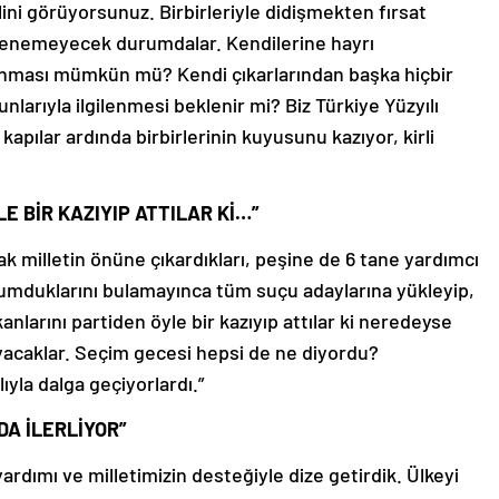
ni görüyorsunuz. Birbirleriyle didişmekten fırsat
gilenemeyecek durumdalar. Kendilerine hayrı
nması mümkün mü? Kendi çıkarlarından başka hiçbir
larıyla ilgilenmesi beklenir mi? Biz Türkiye Yüzyılı
 kapılar ardında birbirlerinin kuyusunu kazıyor, kirli
E BİR KAZIYIP ATTILAR Kİ…”
 milletin önüne çıkardıkları, peşine de 6 tane yardımcı
e umduklarını bulamayınca tüm suçu adaylarına yükleyip,
anlarını partiden öyle bir kazıyıp attılar ki neredeyse
ayacaklar. Seçim gecesi hepsi de ne diyordu?
ıyla dalga geçiyorlardı.”
A İLERLİYOR”
yardımı ve milletimizin desteğiyle dize getirdik. Ülkeyi