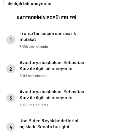
ile ilgili bilinmeyenler
KATEGORİNİN POPÜLERLERİ
Trump’tan seçim sonrası ilk
mülakat
1
8096 kez okundu
Avusturya başbakanı Sebastian
Kurz ile ilgili bilinmeyenler
2
5018 kez okundu
Avusturya başbakanı Sebastian
Kurz ile ilgili bilinmeyenler
3
4979 kez okundu
Joe Biden 6 aylık hedeflerini
açıkladı. Senato buz gibi…
4