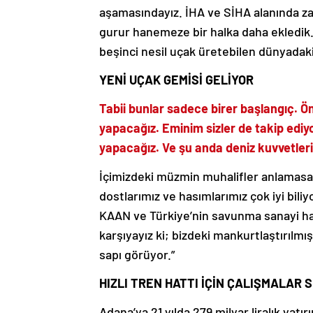
aşamasındayız. İHA ve SİHA alanında za
gurur hanemeze bir halka daha ekledik.
beşinci nesil uçak üretebilen dünyadaki 
YENİ UÇAK GEMİSİ GELİYOR
Tabii bunlar sadece birer başlangıç. Ö
yapacağız. Eminim sizler de takip edi
yapacağız. Ve şu anda deniz kuvvetleri
İçimizdeki müzmin muhalifler anlamasa d
dostlarımız ve hasımlarımız çok iyi bili
KAAN ve Türkiye’nin savunma sanayi ham
karşıyayız ki; bizdeki mankurtlaştırılm
sapı görüyor.”
HIZLI TREN HATTI İÇİN ÇALIŞMALAR 
Adana’ya 21 yılda 279 milyar liralık yatı