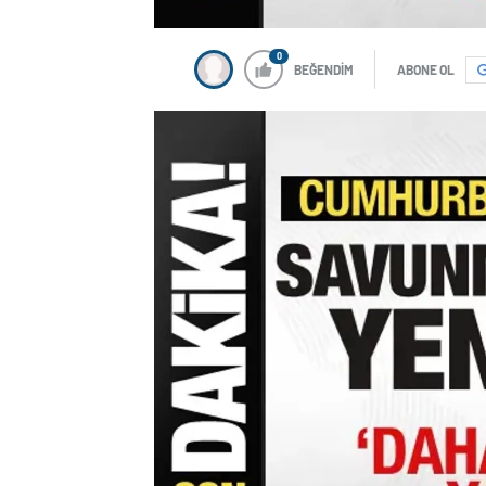
0
BEĞENDİM
ABONE OL