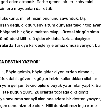
 geri adım atmadık. Darbe gecesi birileri kahvesini
ainlere meydanları dar ettik.
 hukukunu, milletimizin onurunu savunduk. Dış
alışan değil, dik duruşuyla tüm dünyada takdir toplayan
bölgesel bir göç olmaktan çıkıp, küresel bir güç olma
zümündeki kilit rolü giderek daha fazla anlaşılıyor.
uralarda Türkiye kardeşleriyle omuz omuza veriyor, bu
DA DESTAN YAZIYOR”
dik. Böyle gelmiş, böyle gider diyenlerden olmadık.
fek dahil, güvenlik güçlerimizin kullandıkları silahları
 yeni gelişen teknolojilere büyük yatırımlar yaptık. Bu
k. İşte bugün 2005, 2010’larda toprağa diktiğimiz
iye savunma sanayii alanında adeta bir destan yazıyor.
en sene hizmete aldık. Milli denizaltımızı inşa etme