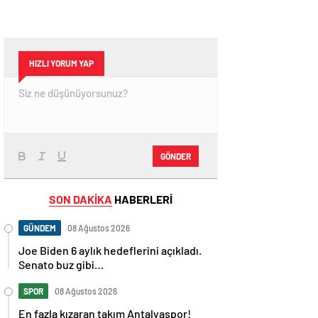
HIZLI YORUM YAP
GÖNDER
SON DAKİKA
HABERLERİ
GÜNDEM
08 Ağustos 2026
Joe Biden 6 aylık hedeflerini açıkladı.
Senato buz gibi…
SPOR
08 Ağustos 2026
En fazla kızaran takım Antalyaspor!