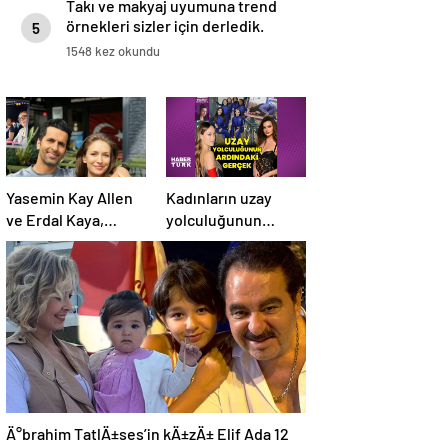
Takı ve makyaj uyumuna trend
örnekleri sizler için derledik.
5
1548 kez okundu
Yasemin Kay Allen
Kadınların uzay
ve Erdal Kaya,
yolculuğunun
romantik
ardındaki gerçek:
paylaşımlarına
Eleştirenler ve
devam ediyor
mürettebatın
savunması
Ä°brahim TatlÄ±ses’in kÄ±zÄ± Elif Ada 12