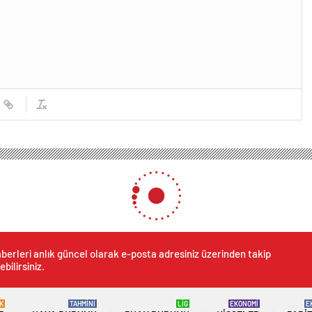
berleri anlık güncel olarak e-posta adresiniz üzerinden takip
ebilirsiniz.
K
TAHMİNİ
LİG
EKONOMİ
E