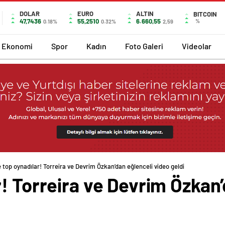
DOLAR
EURO
ALTIN
BITCOIN
47,7436
55,2510
6.660,55
%
0.18%
0.32%
2,59
Ekonomi
Spor
Kadın
Foto Galeri
Videolar
 top oynadılar! Torreira ve Devrim Özkan’dan eğlenceli video geldi
! Torreira ve Devrim Özkan’