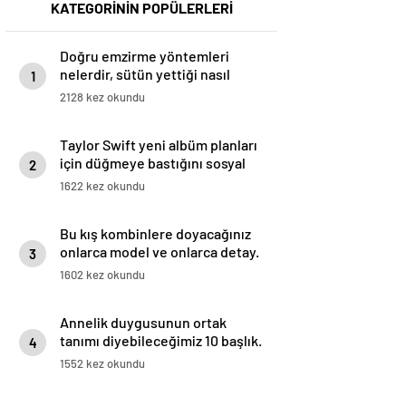
KATEGORİNİN POPÜLERLERİ
Doğru emzirme yöntemleri
nelerdir, sütün yettiği nasıl
1
anlaşılır?
2128 kez okundu
Taylor Swift yeni albüm planları
için düğmeye bastığını sosyal
2
medyadan duyurdu!
1622 kez okundu
Bu kış kombinlere doyacağınız
onlarca model ve onlarca detay.
3
1602 kez okundu
Annelik duygusunun ortak
tanımı diyebileceğimiz 10 başlık.
4
1552 kez okundu