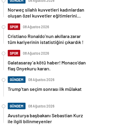
GÜNDEM
08 Ağustos 2026
Norweç silahlı kuvvetleri kadınlardan
oluşan özel kuvvetler eğitimlerini
başlattı.
SPOR
08 Ağustos 2026
Cristiano Ronaldo’nun akıllara zarar
tüm kariyerinin istatistiğini çıkardık !
SPOR
08 Ağustos 2026
Galatasaray’a kötü haber! Monaco’dan
flaş Onyekuru kararı.
GÜNDEM
08 Ağustos 2026
Trump’tan seçim sonrası ilk mülakat
GÜNDEM
08 Ağustos 2026
Avusturya başbakanı Sebastian Kurz
ile ilgili bilinmeyenler