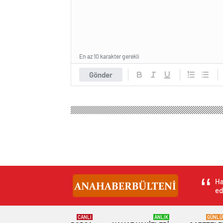
En az 10 karakter gerekli
Gönder
Ha
ed
CANLI
ANLIK
GÜNLÜ