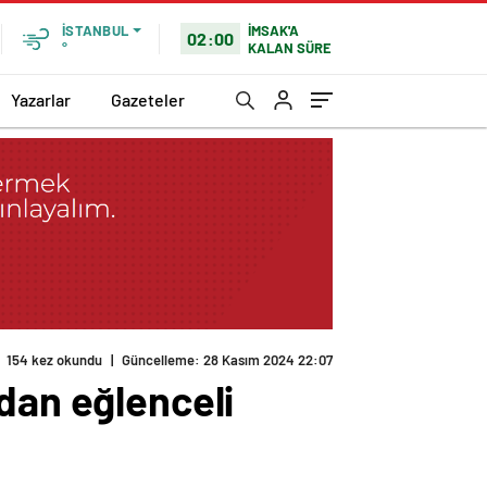
İMSAK'A
İSTANBUL
02:00
KALAN SÜRE
°
Yazarlar
Gazeteler
154 kez okundu
|
Güncelleme: 28 Kasım 2024 22:07
dan eğlenceli