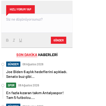
HIZLI YORUM YAP
GÖNDER
SON DAKİKA
HABERLERİ
GÜNDEM
08 Ağustos 2026
Joe Biden 6 aylık hedeflerini açıkladı.
Senato buz gibi…
SPOR
08 Ağustos 2026
En fazla kızaran takım Antalyaspor!
Tam 5 futbolcu….