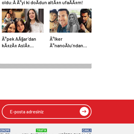
oldu:Â Ä°yi ki doÄdun altÄ±n ufaÄÄ±m!
Ä°pek AÃ§ar’dan
Ä°lker
kÄ±zÄ± AslÄ±
Ä°nanoÄlu’ndan
GÃ¶nÃ¼l ve oÄlu
teÅekkÃ¼r
Ãmer ile yeni kare
paylaÅÄ±mÄ±:
Hepinize tek tek
yetiÅemedim
KONOMİ
TRAFİK
CANLI