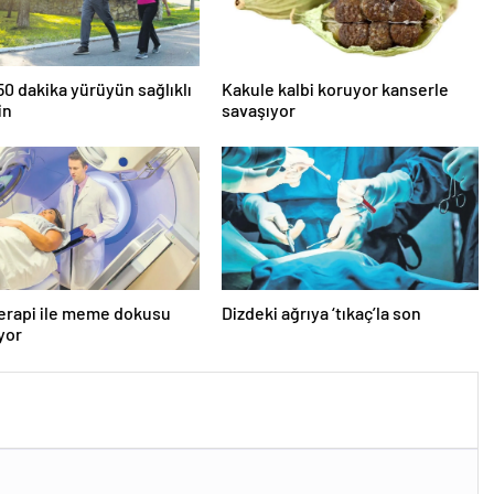
0 dakika yürüyün sağlıklı
Kakule kalbi koruyor kanserle
in
savaşıyor
erapi ile meme dokusu
Dizdeki ağrıya ‘tıkaç’la son
ıyor