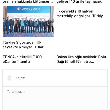
oranları hakkında kötümser
geliyor! 40 tır ile taşınacak
açıklama
İlk çeyrekte 10 milyon
metreküp doğal gaz! Türkiye
kapasiteyi artırıyor
Türkiye Sigorta’dan, ilk
çeyrekte 6 milyar TL kâr
TEMSA, elektrikli FUSO
Bakan Uraloğlu açıkladı: Bolu
eCanter’i tanıttı
Dağı tüneli 67 metre
uzatılacak