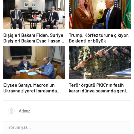
Dışişleri Bakanı Fidan, Suriye
Trump, Körfez turuna çıkıyor:
Dışişleri Bakanı Esad Hasan
Beklentiler büyük
Şeybani ile görüştü
Elysee Sarayı, Macron’un
Terör örgütü PKK’nın fesih
Ukrayna ziyareti sırasında
kararı dünya basınında geniş
trende uyuşturucu kullandığı
yer buldu
iddiasını yalanladı