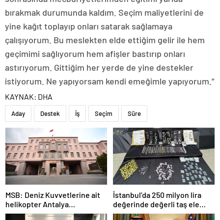
bırakmak durumunda kaldım. Seçim maliyetlerini de
yine kağıt toplayıp onları satarak sağlamaya
çalışıyorum. Bu meslekten elde ettiğim gelir ile hem
geçimimi sağlıyorum hem afişler bastırıp onları
astırıyorum. Gittiğim her yerde de yine destekler
istiyorum. Ne yapıyorsam kendi emeğimle yapıyorum.”
KAYNAK:
DHA
Aday
Destek
İş
Seçim
Süre
MSB: Deniz Kuvvetlerine ait
İstanbul’da 250 milyon lira
helikopter Antalya
değerinde değerli taş ele
açıklarında acil iniş yaptı
geçirildi