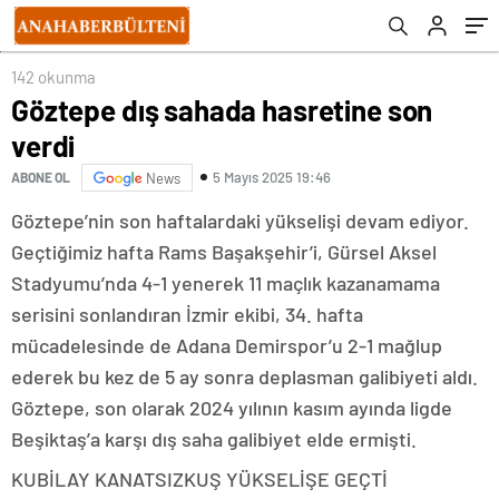
142 okunma
Göztepe dış sahada hasretine son
verdi
5 Mayıs 2025 19:46
ABONE OL
News
Göztepe’nin son haftalardaki yükselişi devam ediyor.
Geçtiğimiz hafta Rams Başakşehir’i, Gürsel Aksel
Stadyumu’nda 4-1 yenerek 11 maçlık kazanamama
serisini sonlandıran İzmir ekibi, 34. hafta
mücadelesinde de Adana Demirspor’u 2-1 mağlup
ederek bu kez de 5 ay sonra deplasman galibiyeti aldı.
Göztepe, son olarak 2024 yılının kasım ayında ligde
Beşiktaş’a karşı dış saha galibiyet elde ermişti.
KUBİLAY KANATSIZKUŞ YÜKSELİŞE GEÇTİ