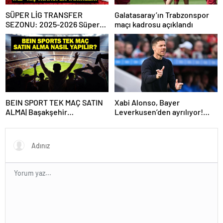
SÜPER LİG TRANSFER
Galatasaray’ın Trabzonspor
SEZONU: 2025-2026 Süper
maçı kadrosu açıklandı
Lig Yaz Transfer Sezonu Ne
Zaman Başlayacak? Kış
Transfer Sezonu Ne Zaman
Başlayacak? TFF Açıkladı!
BEIN SPORT TEK MAÇ SATIN
Xabi Alonso, Bayer
ALMA| Başakşehir
Leverkusen’den ayrılıyor!
Fenerbahçe maçı beIN Sports
Real Madrid…
tek maç satın alma nasıl
yapılır?