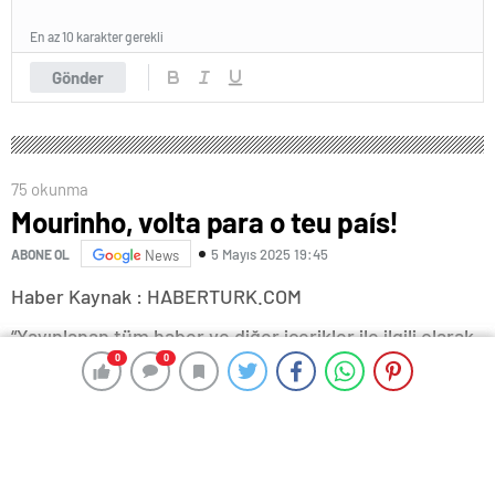
En az 10 karakter gerekli
Gönder
75 okunma
Mourinho, volta para o teu país!
5 Mayıs 2025 19:45
ABONE OL
News
Haber Kaynak : HABERTURK.COM
“Yayınlanan tüm haber ve diğer içerikler ile ilgili olarak
0
0
0
0
yasal bildirimlerinizi bize iletişim sayfası üzerinden
iletiniz. En kısa süre içerisinde bildirimlerinize geri
dönüş sağlanılacaktır.”
İbrahim Yıldız