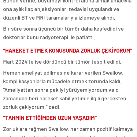
Bunun yerine, büyümeyi kontrol altına almak amacıyla
ona aylık ilaç enjeksiyonları tedavisi uygulandı ve
düzenli BT ve MRI taramalarıyla izlemeye alındı.
Bir süre sonra üçüncü bir tümör daha keşfedildi ve
doktorlar bunu radyoterapi ile patlattı.
“HAREKET ETMEK KONUSUNDA ZORLUK ÇEKİYORUM”
Mart 2024’te ise dördüncü bir tümör tespit edildi.
Hemen ameliyat edilmesine karar verilen Swallow,
komplikasyonlarla mücadele etmek zorunda kaldı.
“Ameliyattan sonra pek iyi yürüyemiyordum ve o
zamandan beri hareket kabiliyetimle ilgili gerçekten
zorluk çekiyorum.” dedi.
“TAHMİN ETTİĞİMDEN UZUN YAŞADIM”
Zorluklara rağmen Swallow, her zaman pozitif kalmaya