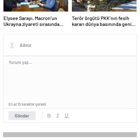
Elysee Sarayı, Macron’un
Terör örgütü PKK’nın fesih
Ukrayna ziyareti sırasında
kararı dünya basınında geniş
trende uyuşturucu kullandığı
yer buldu
iddiasını yalanladı
En az 10 karakter gerekli
Gönder