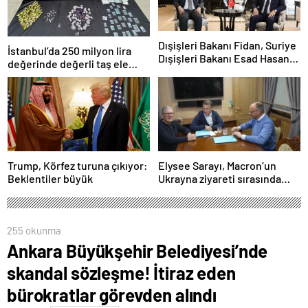
Dışişleri Bakanı Fidan, Suriye
İstanbul’da 250 milyon lira
Dışişleri Bakanı Esad Hasan
değerinde değerli taş ele
Şeybani ile görüştü
geçirildi
Trump, Körfez turuna çıkıyor:
Elysee Sarayı, Macron’un
Beklentiler büyük
Ukrayna ziyareti sırasında
trende uyuşturucu kullandığı
iddiasını yalanladı
255 okunma
Ankara Büyükşehir Belediyesi’nde
skandal sözleşme! İtiraz eden
bürokratlar görevden alındı