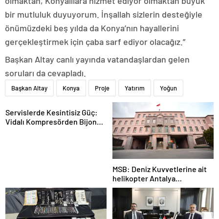
olmaktan, Konyalılara hizmet ediyor olmaktan büyük
bir mutluluk duyuyorum. İnşallah sizlerin desteğiyle
önümüzdeki beş yılda da Konya’nın hayallerini
gerçekleştirmek için çaba sarf ediyor olacağız.”
Başkan Altay canlı yayında vatandaşlardan gelen
soruları da cevapladı.
Başkan Altay
Konya
Proje
Yatırım
Yoğun
Servislerde Kesintisiz Güç:
Vidalı Kompresörden Bijon
Tabancasına Tam Performans
MSB: Deniz Kuvvetlerine ait
helikopter Antalya
açıklarında acil iniş yaptı