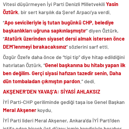
Vitesi düşürmeyen İyi Parti Denizli Milletvekili
Yasin
Öztürk
, bir sert karşılık da Şeref Arpacı’ya verdi.
“
Apo sevicileriyle iş tutan bugünkü CHP, belediye
başkanlıkları uğruna sapkınlaşmıştır
” diyen Öztürk,
“
Atatürk üzerinden siyaset dersi almak istersen önce
DEM’lenmeyi bırakacaksınız
” sözlerini sarf etti.
Özgür Özel’e daha önce de “tipi tip” diye hitap edildiğini
hatırlatan Öztürk, “
Genel başkanına bu hitabı yapan ilk
ben değilim. Gerçi siyasi hafızan tazedir senin, Daha
dün tombaladan çıkmıştın pardon
.” dedi.
AKŞENER’DEN YAVAŞ’A: SİYASİ AHLAKSIZ
İYİ Parti-CHP geriliminde gediği taşa ise Genel Başkan
Meral Akşener
koydu.
İYİ Parti lideri Meral Akşener, Ankara’da İYİ Parti’den
istifa eden birçok üst düzey ismin kendisiyle beraber