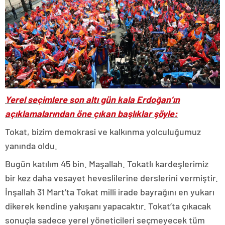
Yerel seçimlere son altı gün kala Erdoğan’ın
açıklamalarından öne çıkan başlıklar şöyle:
Tokat, bizim demokrasi ve kalkınma yolculuğumuz
yanında oldu.
Bugün katılım 45 bin. Maşallah. Tokatlı kardeşlerimiz
bir kez daha vesayet heveslilerine derslerini vermiştir.
İnşallah 31 Mart’ta Tokat milli irade bayrağını en yukarı
dikerek kendine yakışanı yapacaktır. Tokat’ta çıkacak
sonuçla sadece yerel yöneticileri seçmeyecek tüm