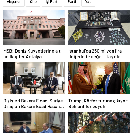
Akşener
Chp
İyi Parti
Parti
Yap
MSB: Deniz Kuvvetlerine ait
İstanbul’da 250 milyon lira
helikopter Antalya
değerinde değerli taş ele
açıklarında acil iniş yaptı
geçirildi
Dışişleri Bakanı Fidan, Suriye
Trump, Körfez turuna çıkıyor:
Dışişleri Bakanı Esad Hasan
Beklentiler büyük
Şeybani ile görüştü