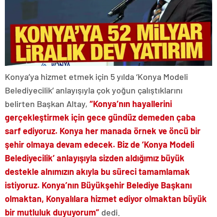
Konya’ya hizmet etmek için 5 yılda ‘Konya Modeli
Belediyecilik’ anlayışıyla çok yoğun çalıştıklarını
belirten Başkan Altay,
“Konya’nın hayallerini
gerçekleştirmek için gece gündüz demeden çaba
sarf ediyoruz. Konya her manada örnek ve öncü bir
şehir olmaya devam edecek. Biz de ‘Konya Modeli
Belediyecilik’ anlayışıyla sizden aldığımız büyük
destekle alnımızın akıyla bu süreci tamamlamak
istiyoruz. Konya’nın Büyükşehir Belediye Başkanı
olmaktan, Konyalılara hizmet ediyor olmaktan büyük
bir mutluluk duyuyorum”
dedi.