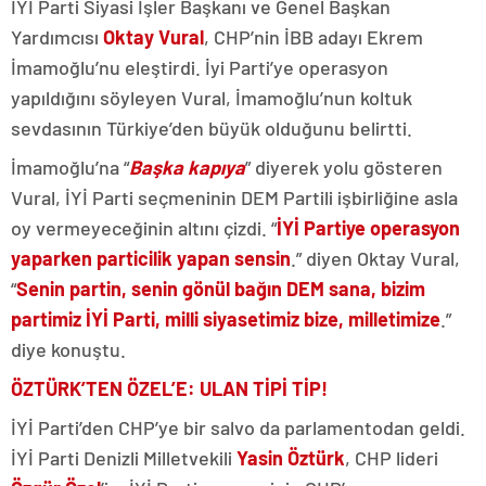
İYİ Parti Siyasi İşler Başkanı ve Genel Başkan
Yardımcısı
Oktay Vural
, CHP’nin İBB adayı Ekrem
İmamoğlu’nu eleştirdi. İyi Parti’ye operasyon
yapıldığını söyleyen Vural, İmamoğlu’nun koltuk
sevdasının Türkiye’den büyük olduğunu belirtti.
İmamoğlu’na “
Başka kapıya
” diyerek yolu gösteren
Vural, İYİ Parti seçmeninin DEM Partili işbirliğine asla
oy vermeyeceğinin altını çizdi. “
İYİ Partiye operasyon
yaparken particilik yapan sensin
.” diyen Oktay Vural,
“
Senin partin, senin gönül bağın DEM sana, bizim
partimiz İYİ Parti, milli siyasetimiz bize, milletimize
.”
diye konuştu.
ÖZTÜRK’TEN ÖZEL’E: ULAN TİPİ TİP!
İYİ Parti’den CHP’ye bir salvo da parlamentodan geldi.
İYİ Parti Denizli Milletvekili
Yasin Öztürk
, CHP lideri