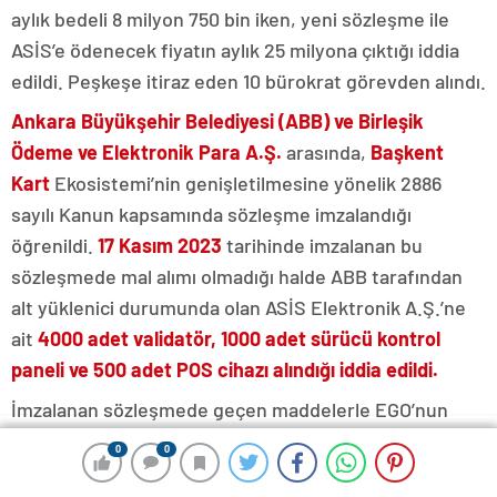
aylık bedeli 8 milyon 750 bin iken, yeni sözleşme ile
ASİS’e ödenecek fiyatın aylık 25 milyona çıktığı iddia
edildi. Peşkeşe itiraz eden 10 bürokrat görevden alındı.
Ankara Büyükşehir Belediyesi (ABB) ve Birleşik
Ödeme ve Elektronik Para A.Ş.
arasında,
Başkent
Kart
Ekosistemi’nin genişletilmesine yönelik 2886
sayılı Kanun kapsamında sözleşme imzalandığı
öğrenildi.
17 Kasım 2023
tarihinde imzalanan bu
sözleşmede mal alımı olmadığı halde ABB tarafından
alt yüklenici durumunda olan ASİS Elektronik A.Ş.’ne
ait
4000 adet validatör, 1000 adet sürücü kontrol
paneli ve 500 adet POS cihazı alındığı iddia edildi.
İmzalanan sözleşmede geçen maddelerle EGO’nun
menfaatleri gözetilmedi,
ASİS’
e karşı maliyetler 3
0
0
0
0
0
0
0
0
katına çıktı. Peşkeş sözleşmesine imza atmayan