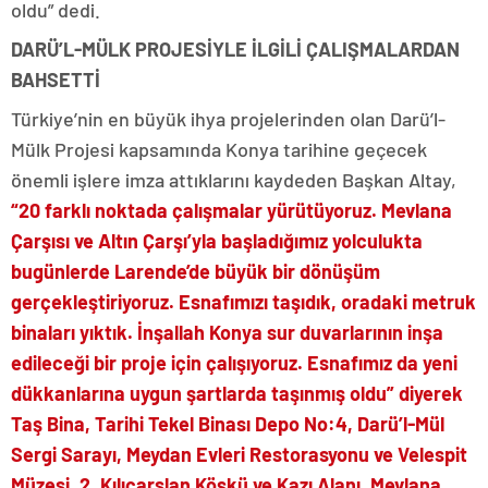
oldu” dedi.
DARÜ’L-MÜLK PROJESİYLE İLGİLİ ÇALIŞMALARDAN
BAHSETTİ
Türkiye’nin en büyük ihya projelerinden olan Darü’l-
Mülk Projesi kapsamında Konya tarihine geçecek
önemli işlere imza attıklarını kaydeden Başkan Altay,
“20 farklı noktada çalışmalar yürütüyoruz. Mevlana
Çarşısı ve Altın Çarşı’yla başladığımız yolculukta
bugünlerde Larende’de büyük bir dönüşüm
gerçekleştiriyoruz. Esnafımızı taşıdık, oradaki metruk
binaları yıktık. İnşallah Konya sur duvarlarının inşa
edileceği bir proje için çalışıyoruz. Esnafımız da yeni
dükkanlarına uygun şartlarda taşınmış oldu” diyerek
Taş Bina, Tarihi Tekel Binası Depo No:4, Darü’l-Mül
Sergi Sarayı, Meydan Evleri Restorasyonu ve Velespit
Müzesi, 2. Kılıçarslan Köşkü ve Kazı Alanı, Mevlana