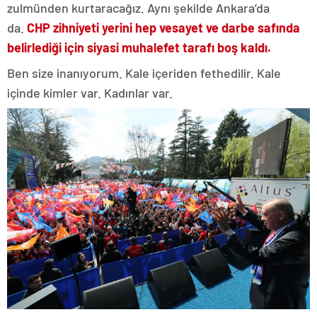
zulmünden kurtaracağız. Aynı şekilde Ankara’da
da.
CHP zihniyeti yerini hep vesayet ve darbe safında
belirlediği için siyasi muhalefet tarafı boş kaldı.
Ben size inanıyorum. Kale içeriden fethedilir. Kale
içinde kimler var. Kadınlar var.