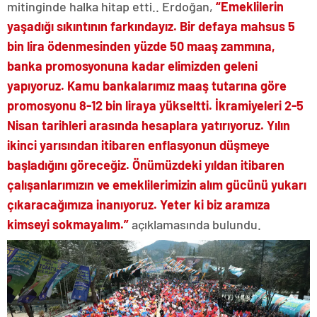
mitinginde halka hitap etti.. Erdoğan,
“Emeklilerin
yaşadığı sıkıntının farkındayız. Bir defaya mahsus 5
bin lira ödenmesinden yüzde 50 maaş zammına,
banka promosyonuna kadar elimizden geleni
yapıyoruz. Kamu bankalarımız maaş tutarına göre
promosyonu 8-12 bin liraya yükseltti. İkramiyeleri 2-5
Nisan tarihleri arasında hesaplara yatırıyoruz. Yılın
ikinci yarısından itibaren enflasyonun düşmeye
başladığını göreceğiz. Önümüzdeki yıldan itibaren
çalışanlarımızın ve emeklilerimizin alım gücünü yukarı
çıkaracağımıza inanıyoruz. Yeter ki biz aramıza
kimseyi sokmayalım.”
açıklamasında bulundu.