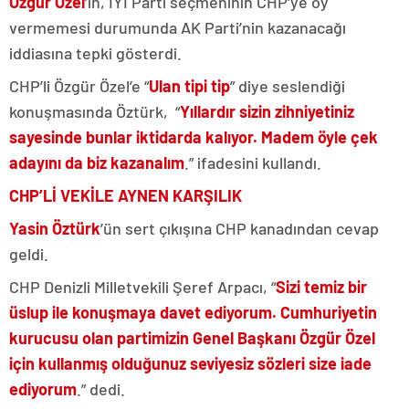
Özgür Özel
’in, İYİ Parti seçmeninin CHP’ye oy
vermemesi durumunda AK Parti’nin kazanacağı
iddiasına tepki gösterdi.
CHP’li Özgür Özel’e “
Ulan tipi tip
” diye seslendiği
konuşmasında Öztürk, “
Yıllardır sizin zihniyetiniz
sayesinde bunlar iktidarda kalıyor. Madem öyle çek
adayını da biz kazanalım
.” ifadesini kullandı.
CHP’Lİ VEKİLE AYNEN KARŞILIK
Yasin Öztürk
’ün sert çıkışına CHP kanadından cevap
geldi.
CHP Denizli Milletvekili Şeref Arpacı, “
Sizi temiz bir
üslup ile konuşmaya davet ediyorum. Cumhuriyetin
kurucusu olan partimizin Genel Başkanı Özgür Özel
için kullanmış olduğunuz seviyesiz sözleri size iade
ediyorum
.” dedi.