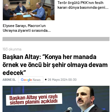
Terör örgütü PKK’nın fesih
kararı dünya basınında geniş
yer buldu
Elysee Sarayı, Macron’un
Ukrayna ziyareti sırasında
trende uyuşturucu kullandığı
iddiasını yalanladı
193 okunma
Başkan Altay: “Konya her manada
örnek ve öncü bir şehir olmaya devam
edecek”
26 Mayıs 2024 00:30
ABONE OL
News