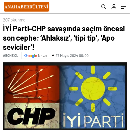
alındı
207 okunma
İYİ Parti-CHP savaşında seçim öncesi
son cephe: ‘Ahlaksız’, ‘tipi tip’, ‘Apo
seviciler’!
27 Mayıs 2024 00:00
ABONE OL
News