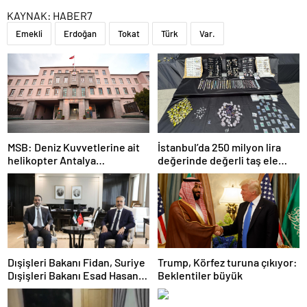
KAYNAK:
HABER7
Emekli
Erdoğan
Tokat
Türk
Var.
MSB: Deniz Kuvvetlerine ait
İstanbul’da 250 milyon lira
helikopter Antalya
değerinde değerli taş ele
açıklarında acil iniş yaptı
geçirildi
Dışişleri Bakanı Fidan, Suriye
Trump, Körfez turuna çıkıyor:
Dışişleri Bakanı Esad Hasan
Beklentiler büyük
Şeybani ile görüştü