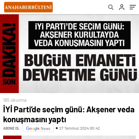
185 okunma
İYİ Parti’de seçim günü: Akşener veda
konuşmasını yaptı
27 Temmuz 2024 00:42
ABONE OL
News