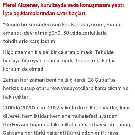
Meral Akşener, kurultayda veda konuşmasını yaptı.
İşte açıklamalarından satır başları:
“Bugün bu kürsüden son kez konuşuyorum. Bugün
emaneti devretme günü. 30 yılda zorluklarla
tehditlerle karşılaştım.
Hiçbir zaman kişisel bir çıkarım olmadı. Tehdide
baskıya hiç eyvallahım olmadı. Toz zerresi kadar
korkum da olmadı.
Zaman her zaman beni haklı çıkardı. 28 Şubat’ta
herkes susup otururken vesayetçilere karşı çıktım ve
haklı çıktım.
2019’da 2020’de ve 2023 yılında da milletle inatlaşılmaz
diyerek hem iktidar hem ana muhalefeti uyardım.
Herkes sustuğunda bile milletin sesini haykıran oldum.
Şahsıma her türlü hakareti küfrü edenler iftiraya