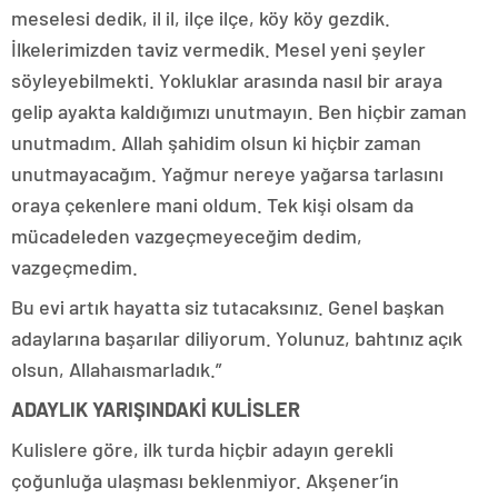
meselesi dedik, il il, ilçe ilçe, köy köy gezdik.
İlkelerimizden taviz vermedik. Mesel yeni şeyler
söyleyebilmekti. Yokluklar arasında nasıl bir araya
gelip ayakta kaldığımızı unutmayın. Ben hiçbir zaman
unutmadım. Allah şahidim olsun ki hiçbir zaman
unutmayacağım. Yağmur nereye yağarsa tarlasını
oraya çekenlere mani oldum. Tek kişi olsam da
mücadeleden vazgeçmeyeceğim dedim,
vazgeçmedim.
Bu evi artık hayatta siz tutacaksınız. Genel başkan
adaylarına başarılar diliyorum. Yolunuz, bahtınız açık
olsun, Allahaısmarladık.”
ADAYLIK YARIŞINDAKİ KULİSLER
Kulislere göre, ilk turda hiçbir adayın gerekli
çoğunluğa ulaşması beklenmiyor. Akşener’in