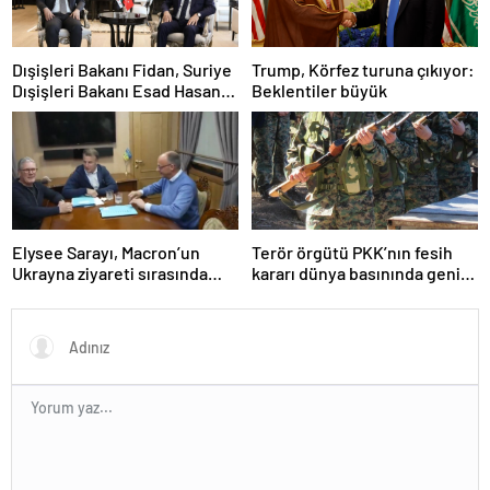
Dışişleri Bakanı Fidan, Suriye
Trump, Körfez turuna çıkıyor:
Dışişleri Bakanı Esad Hasan
Beklentiler büyük
Şeybani ile görüştü
Elysee Sarayı, Macron’un
Terör örgütü PKK’nın fesih
Ukrayna ziyareti sırasında
kararı dünya basınında geniş
trende uyuşturucu kullandığı
yer buldu
iddiasını yalanladı