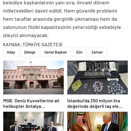
belediye başkanlarının yanı sıra, önceki dönem
milletvekilleri davet edildi. Hem güvenlik problemi
hem taraflar arasında gerginlik çıkmaması hem de
salonunun fiiziki kapasitesinin yetersizliği sebebiyle
izleyici alınmayacak.
KAYNAK:
TÜRKİYE GAZETESİ
Aday
Delege
Genel Başkan
Gün
Zaman
MSB: Deniz Kuvvetlerine ait
İstanbul’da 250 milyon lira
helikopter Antalya
değerinde değerli taş ele
açıklarında acil iniş yaptı
geçirildi