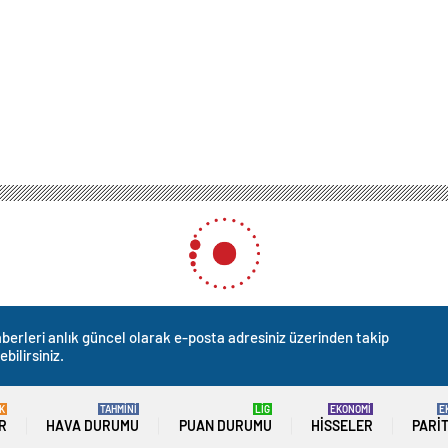
berleri anlık güncel olarak e-posta adresiniz üzerinden takip
ebilirsiniz.
K
TAHMİNİ
LİG
EKONOMİ
E
R
HAVA DURUMU
PUAN DURUMU
HISSELER
PARI