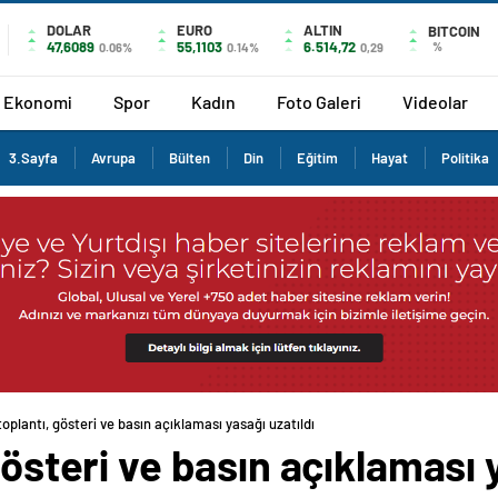
DOLAR
EURO
ALTIN
BITCOIN
47,6089
55,1103
6.514,72
%
0.06%
0.14%
0,29
Ekonomi
Spor
Kadın
Foto Galeri
Videolar
3.Sayfa
Avrupa
Bülten
Din
Eğitim
Hayat
Politika
toplantı, gösteri ve basın açıklaması yasağı uzatıldı
gösteri ve basın açıklaması 