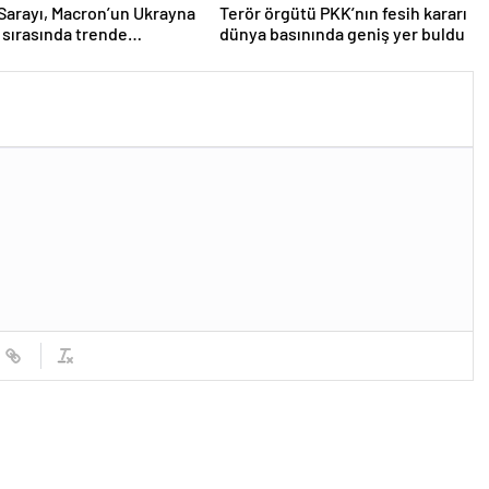
Sarayı, Macron’un Ukrayna
Terör örgütü PKK’nın fesih kararı
i sırasında trende
dünya basınında geniş yer buldu
ucu kullandığı iddiasını
dı