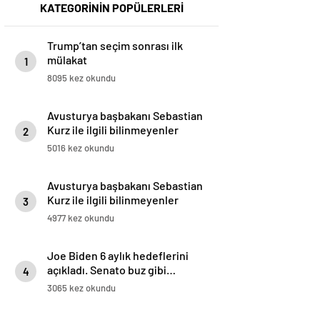
KATEGORİNİN POPÜLERLERİ
Trump’tan seçim sonrası ilk
mülakat
1
8095 kez okundu
Avusturya başbakanı Sebastian
Kurz ile ilgili bilinmeyenler
2
5016 kez okundu
Avusturya başbakanı Sebastian
Kurz ile ilgili bilinmeyenler
3
4977 kez okundu
Joe Biden 6 aylık hedeflerini
açıkladı. Senato buz gibi…
4
3065 kez okundu