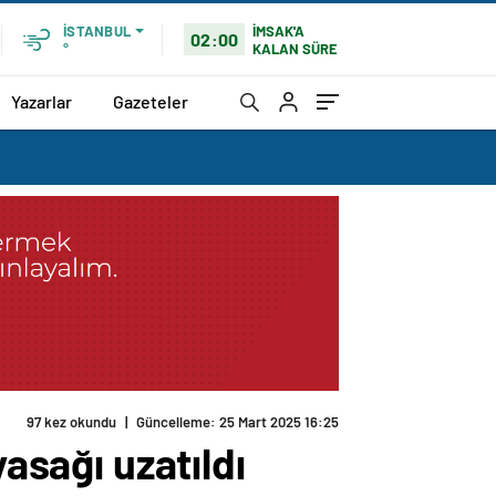
İMSAK'A
İSTANBUL
02:00
KALAN SÜRE
°
Yazarlar
Gazeteler
97 kez okundu
|
Güncelleme: 25 Mart 2025 16:25
yasağı uzatıldı