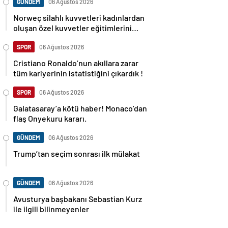
GÜNDEM
06 Ağustos 2026
Norweç silahlı kuvvetleri kadınlardan
oluşan özel kuvvetler eğitimlerini
başlattı.
SPOR
06 Ağustos 2026
Cristiano Ronaldo’nun akıllara zarar
tüm kariyerinin istatistiğini çıkardık !
SPOR
06 Ağustos 2026
Galatasaray’a kötü haber! Monaco’dan
flaş Onyekuru kararı.
GÜNDEM
06 Ağustos 2026
Trump’tan seçim sonrası ilk mülakat
GÜNDEM
06 Ağustos 2026
Avusturya başbakanı Sebastian Kurz
ile ilgili bilinmeyenler