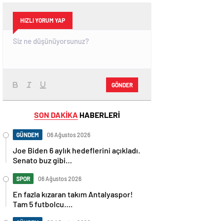
HIZLI YORUM YAP
GÖNDER
SON DAKİKA
HABERLERİ
GÜNDEM
06 Ağustos 2026
Joe Biden 6 aylık hedeflerini açıkladı.
Senato buz gibi…
SPOR
06 Ağustos 2026
En fazla kızaran takım Antalyaspor!
Tam 5 futbolcu….