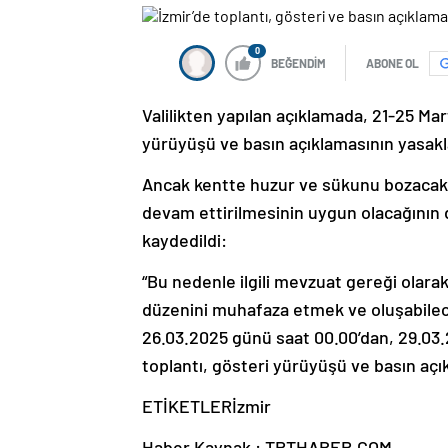
0
BEĞENDİM
ABONE OL
Valilikten yapılan açıklamada, 21-25 Mar
yürüyüşü ve basın açıklamasının yasaklan
Ancak kentte huzur ve sükunu bozacak e
devam ettirilmesinin uygun olacağının d
kaydedildi:
“Bu nedenle ilgili mevzuat gereği olarak
düzenini muhafaza etmek ve oluşabilec
26.03.2025 günü saat 00.00’dan, 29.03.
toplantı, gösteri yürüyüşü ve basın açı
ETİKETLERİzmir
Haber Kaynak : TRTHABER.COM