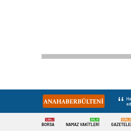
Ha
ed
CANLI
ANLIK
GÜNLÜ
BORSA
NAMAZ VAKITLERI
GAZETELE