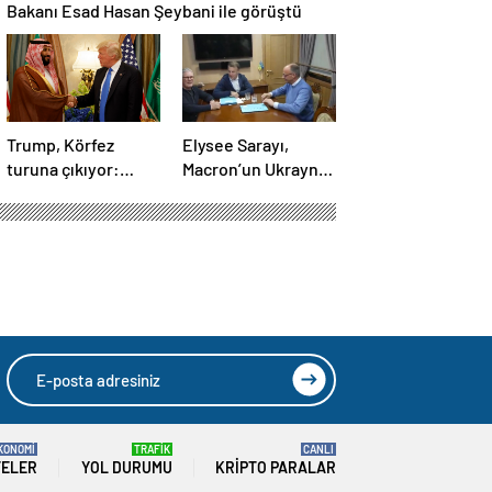
Bakanı Esad Hasan Şeybani ile görüştü
Trump, Körfez
Elysee Sarayı,
turuna çıkıyor:
Macron’un Ukrayna
Beklentiler büyük
ziyareti sırasında
trende uyuşturucu
kullandığı iddiasını
yalanladı
KONOMİ
TRAFİK
CANLI
TELER
YOL DURUMU
KRIPTO PARALAR