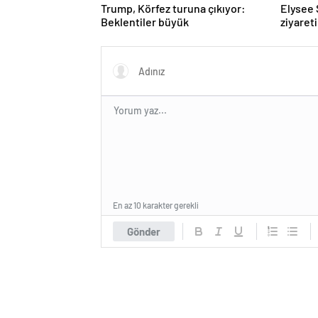
Trump, Körfez turuna çıkıyor:
Elysee 
Beklentiler büyük
ziyaret
uyuştur
yalanla
En az 10 karakter gerekli
Gönder