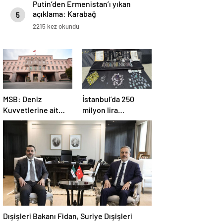
Putin’den Ermenistan’ı yıkan
açıklama: Karabağ
5
Azerbaycan’ın ayrılmaz bir
2215 kez okundu
parçasıdır!
MSB: Deniz
İstanbul’da 250
Kuvvetlerine ait
milyon lira
helikopter Antalya
değerinde değerli
açıklarında acil iniş
taş ele geçirildi
yaptı
Dışişleri Bakanı Fidan, Suriye Dışişleri