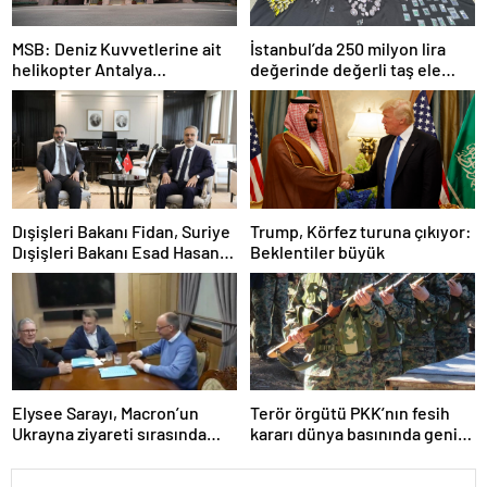
MSB: Deniz Kuvvetlerine ait
İstanbul’da 250 milyon lira
helikopter Antalya
değerinde değerli taş ele
açıklarında acil iniş yaptı
geçirildi
Dışişleri Bakanı Fidan, Suriye
Trump, Körfez turuna çıkıyor:
Dışişleri Bakanı Esad Hasan
Beklentiler büyük
Şeybani ile görüştü
Elysee Sarayı, Macron’un
Terör örgütü PKK’nın fesih
Ukrayna ziyareti sırasında
kararı dünya basınında geniş
trende uyuşturucu kullandığı
yer buldu
iddiasını yalanladı