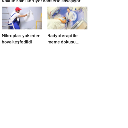
Mikropları yok eden
Radyoterapi ile
boya keşfedildi
meme dokusu
ışınlanıyor