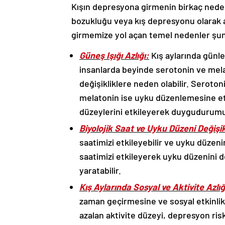
bozukluğu veya kış depresyonu olarak adl
girmemize yol açan temel nedenler şun
Güneş Işığı Azlığı:
Kış aylarında günle
insanlarda beyinde serotonin ve mel
değişikliklere neden olabilir. Serotonin
melatonin ise uyku düzenlemesine etk
düzeylerini etkileyerek duygudurumu
Biyolojik Saat ve Uyku Düzeni Değişikl
saatimizi etkileyebilir ve uyku düzeni
saatimizi etkileyerek uyku düzenini deği
yaratabilir.
Kış Aylarında Sosyal ve Aktivite Azlığ
zaman geçirmesine ve sosyal etkinlik
azalan aktivite düzeyi, depresyon risk
hissetmeye yol açabilir.