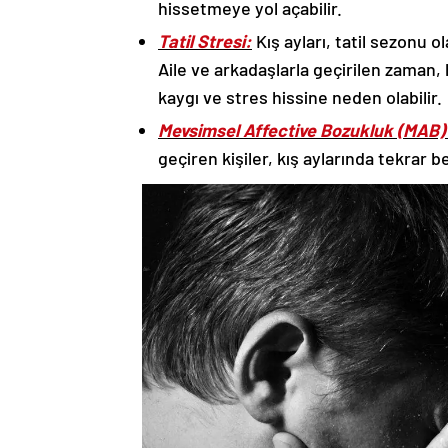
Tatil Stresi:
Kış ayları, tatil sezonu ola
Aile ve arkadaşlarla geçirilen zaman, h
kaygı ve stres hissine neden olabilir.
Mevsimsel Affective Bozukluk (MAB)
geçiren kişiler, kış aylarında tekrar