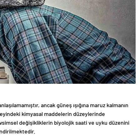
nlaşılamamıştır, ancak güneş ışığına maruz kalmanın
beyindeki kimyasal maddelerin düzeylerinde
vsimsel değişikliklerin biyolojik saati ve uyku düzenini
endirilmektedir.
ni vardır ve bunlar genellikle mevsimsel duygudurum