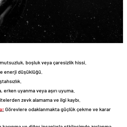
utsuzluk, boşluk veya çaresizlik hissi.
ve enerji düşüklüğü.
ştahsızlık.
 erken uyanma veya aşırı uyuma.
itelerden zevk alamama ve ilgi kaybı.
u:
Görevlere odaklanmakta güçlük çekme ve karar
n kaçınma ve diğer insanlarla etkileşimde zorlanma.