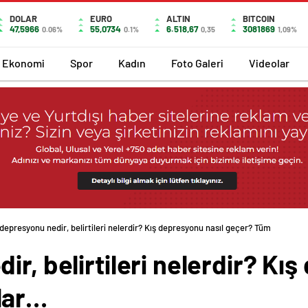
DOLAR
EURO
ALTIN
BITCOIN
47,5966
55,0734
6.518,67
3081869
0.06%
0.1%
0,35
1,09%
Ekonomi
Spor
Kadın
Foto Galeri
Videolar
 depresyonu nedir, belirtileri nelerdir? Kış depresyonu nasıl geçer? Tüm detayla
r, belirtileri nelerdir? Kı
lar…