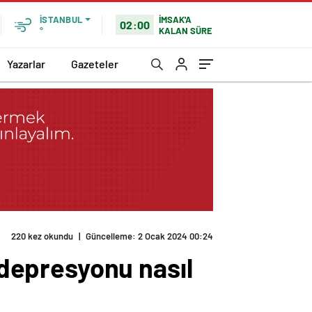
İMSAK'A
İSTANBUL
02:00
KALAN SÜRE
°
Yazarlar
Gazeteler
r…
ş depresyonu nasıl