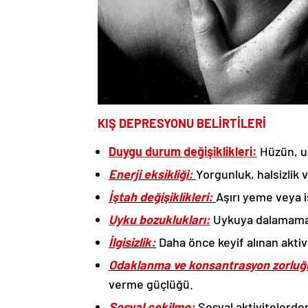
KIŞ DEPRESYONU BELİRTİLERİ
Duygu durum değişiklikleri:
Hüzün, um
Enerji eksikliği:
Yorgunluk, halsizlik 
İştah değişiklikleri:
Aşırı yeme veya i
Uyku bozuklukları:
Uykuya dalamama,
İlgisizlik:
Daha önce keyif alınan aktiv
Odaklanma ve konsantrasyon zorluğ
verme güçlüğü.
Sosyal çekilme:
Sosyal aktivitelerde