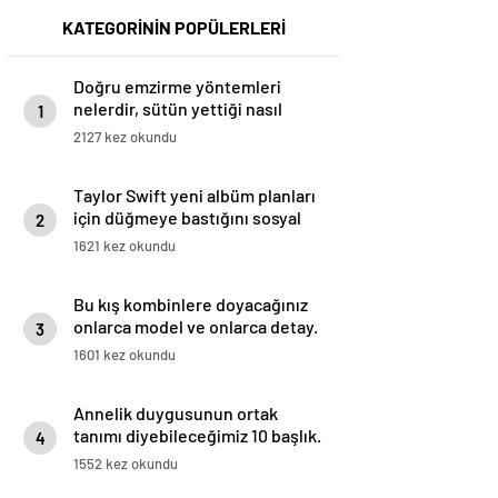
KATEGORİNİN POPÜLERLERİ
Doğru emzirme yöntemleri
nelerdir, sütün yettiği nasıl
1
anlaşılır?
2127 kez okundu
Taylor Swift yeni albüm planları
için düğmeye bastığını sosyal
2
medyadan duyurdu!
1621 kez okundu
Bu kış kombinlere doyacağınız
onlarca model ve onlarca detay.
3
1601 kez okundu
Annelik duygusunun ortak
tanımı diyebileceğimiz 10 başlık.
4
1552 kez okundu