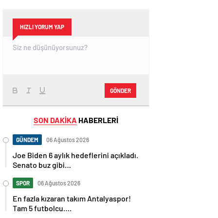
HIZLI YORUM YAP
GÖNDER
SON DAKİKA
HABERLERİ
GÜNDEM
06 Ağustos 2026
Joe Biden 6 aylık hedeflerini açıkladı.
Senato buz gibi…
SPOR
06 Ağustos 2026
En fazla kızaran takım Antalyaspor!
Tam 5 futbolcu….