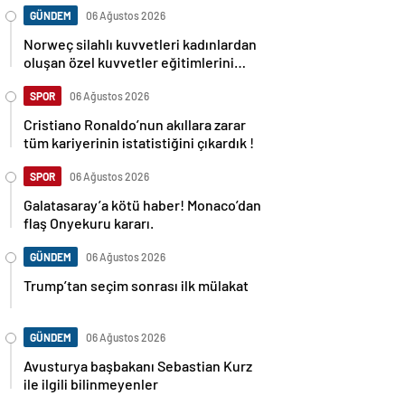
GÜNDEM
06 Ağustos 2026
Norweç silahlı kuvvetleri kadınlardan
oluşan özel kuvvetler eğitimlerini
başlattı.
SPOR
06 Ağustos 2026
Cristiano Ronaldo’nun akıllara zarar
tüm kariyerinin istatistiğini çıkardık !
SPOR
06 Ağustos 2026
Galatasaray’a kötü haber! Monaco’dan
flaş Onyekuru kararı.
GÜNDEM
06 Ağustos 2026
Trump’tan seçim sonrası ilk mülakat
GÜNDEM
06 Ağustos 2026
Avusturya başbakanı Sebastian Kurz
ile ilgili bilinmeyenler