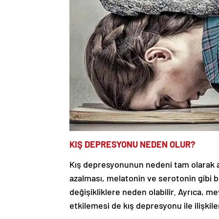
KIŞ DEPRESYONU NEDEN OLUR?
Kış depresyonunun nedeni tam olarak a
azalması, melatonin ve serotonin gibi 
değişikliklere neden olabilir. Ayrıca, me
etkilemesi de kış depresyonu ile ilişkil
Kışın depresyona girmenin birkaç nede