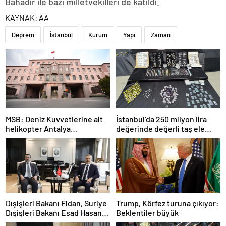
Bahadır ile bazı milletvekilleri de katıldı.
KAYNAK:
AA
Deprem
İstanbul
Kurum
Yapı
Zaman
MSB: Deniz Kuvvetlerine ait
İstanbul’da 250 milyon lira
helikopter Antalya
değerinde değerli taş ele
açıklarında acil iniş yaptı
geçirildi
Dışişleri Bakanı Fidan, Suriye
Trump, Körfez turuna çıkıyor:
Dışişleri Bakanı Esad Hasan
Beklentiler büyük
Şeybani ile görüştü