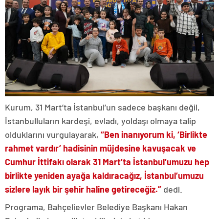
Kurum, 31 Mart’ta İstanbul’un sadece başkanı değil,
İstanbulluların kardeşi, evladı, yoldaşı olmaya talip
olduklarını vurgulayarak,
“Ben inanıyorum ki, ‘Birlikte
rahmet vardır’ hadisinin müjdesine kavuşacak ve
Cumhur İttifakı olarak 31 Mart’ta İstanbul’umuzu hep
birlikte yeniden ayağa kaldıracağız, İstanbul’umuzu
sizlere layık bir şehir haline getireceğiz.”
dedi.
Programa, Bahçelievler Belediye Başkanı Hakan