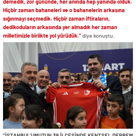
demedik, zor gününde, her anında hep yanında olduk.
Hiçbir zaman bahaneleri ve o bahanelerin arkasına
sığınmayı seçmedik. Hiçbir zaman iftiraların,
dedikoduların arkasında yer almadık her zaman
milletimizle birlikte yol yürüdük.”
diye konuştu.
“İSTANBUL’UMUZUN 39 İLÇESİNDE KENTSEL DEPREM