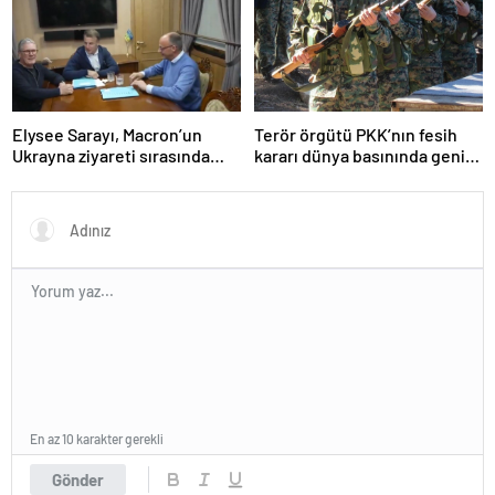
Elysee Sarayı, Macron’un
Terör örgütü PKK’nın fesih
Ukrayna ziyareti sırasında
kararı dünya basınında geniş
trende uyuşturucu kullandığı
yer buldu
iddiasını yalanladı
En az 10 karakter gerekli
Gönder