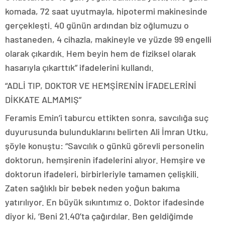
komada, 72 saat uyutmayla, hipotermi makinesinde
gerçekleşti. 40 günün ardından biz oğlumuzu o
hastaneden, 4 cihazla, makineyle ve yüzde 99 engelli
olarak çıkardık. Hem beyin hem de fiziksel olarak
hasarıyla çıkarttık” ifadelerini kullandı.
“ADLİ TIP, DOKTOR VE HEMŞİRENİN İFADELERİNİ
DİKKATE ALMAMIŞ”
Feramis Emin’i taburcu ettikten sonra, savcılığa suç
duyurusunda bulunduklarını belirten Ali İmran Utku,
şöyle konuştu: “Savcılık o günkü görevli personelin
doktorun, hemşirenin ifadelerini alıyor. Hemşire ve
doktorun ifadeleri, birbirleriyle tamamen çelişkili.
Zaten sağlıklı bir bebek neden yoğun bakıma
yatırılıyor. En büyük sıkıntımız o. Doktor ifadesinde
diyor ki, ‘Beni 21.40’ta çağırdılar. Ben geldiğimde