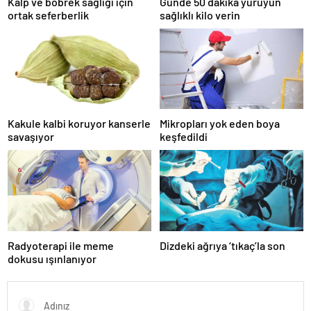
Kalp ve böbrek sağlığı için
Günde 50 dakika yürüyün
ortak seferberlik
sağlıklı kilo verin
Kakule kalbi koruyor kanserle
Mikropları yok eden boya
savaşıyor
keşfedildi
Radyoterapi ile meme
Dizdeki ağrıya ‘tıkaç’la son
dokusu ışınlanıyor