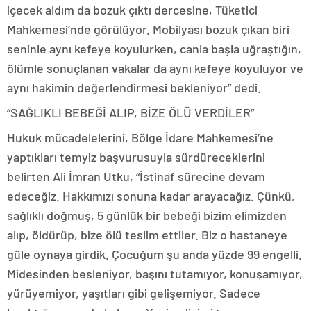
içecek aldım da bozuk çıktı dercesine, Tüketici
Mahkemesi’nde görülüyor. Mobilyası bozuk çıkan biri
seninle aynı kefeye koyulurken, canla başla uğraştığın,
ölümle sonuçlanan vakalar da aynı kefeye koyuluyor ve
aynı hakimin değerlendirmesi bekleniyor” dedi.
“SAĞLIKLI BEBEĞİ ALIP, BİZE ÖLÜ VERDİLER”
Hukuk mücadelelerini, Bölge İdare Mahkemesi’ne
yaptıkları temyiz başvurusuyla sürdüreceklerini
belirten Ali İmran Utku, “İstinaf sürecine devam
edeceğiz. Hakkımızı sonuna kadar arayacağız. Çünkü,
sağlıklı doğmuş, 5 günlük bir bebeği bizim elimizden
alıp, öldürüp, bize ölü teslim ettiler. Biz o hastaneye
güle oynaya girdik. Çocuğum şu anda yüzde 99 engelli.
Midesinden besleniyor, başını tutamıyor, konuşamıyor,
yürüyemiyor, yaşıtları gibi gelişemiyor. Sadece