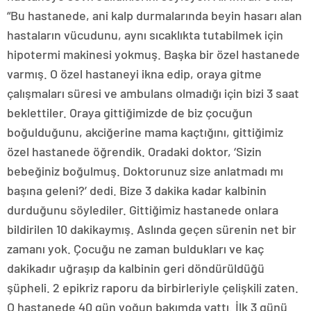
“Bu hastanede, ani kalp durmalarında beyin hasarı alan
hastaların vücudunu, aynı sıcaklıkta tutabilmek için
hipotermi makinesi yokmuş. Başka bir özel hastanede
varmış. O özel hastaneyi ikna edip, oraya gitme
çalışmaları süresi ve ambulans olmadığı için bizi 3 saat
beklettiler. Oraya gittiğimizde de biz çocuğun
boğulduğunu, akciğerine mama kaçtığını, gittiğimiz
özel hastanede öğrendik. Oradaki doktor, ‘Sizin
bebeğiniz boğulmuş. Doktorunuz size anlatmadı mı
başına geleni?’ dedi. Bize 3 dakika kadar kalbinin
durduğunu söylediler. Gittiğimiz hastanede onlara
bildirilen 10 dakikaymış. Aslında geçen sürenin net bir
zamanı yok. Çocuğu ne zaman buldukları ve kaç
dakikadır uğraşıp da kalbinin geri döndürüldüğü
şüpheli. 2 epikriz raporu da birbirleriyle çelişkili zaten.
O hastanede 40 gün yoğun bakımda yattı. İlk 3 günü