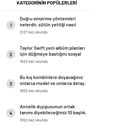
KATEGORİNİN POPÜLERLERİ
Doğru emzirme yöntemleri
nelerdir, sütün yettiği nasıl
1
anlaşılır?
2127 kez okundu
Taylor Swift yeni albüm planları
için düğmeye bastığını sosyal
2
medyadan duyurdu!
1622 kez okundu
Bu kış kombinlere doyacağınız
onlarca model ve onlarca detay.
3
1602 kez okundu
Annelik duygusunun ortak
tanımı diyebileceğimiz 10 başlık.
4
1552 kez okundu