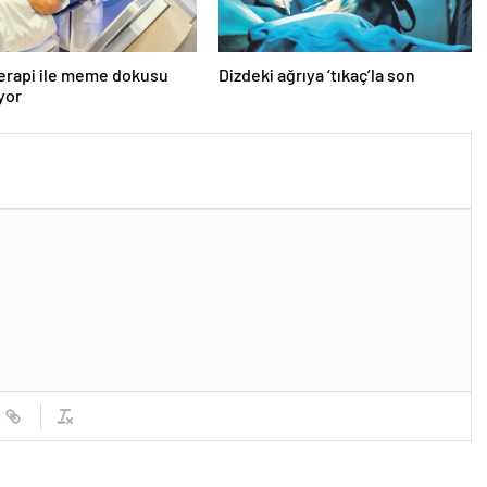
erapi ile meme dokusu
Dizdeki ağrıya ‘tıkaç’la son
ıyor