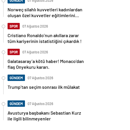
GÜNDEM
07 Ağustos 2026
Norweç silahlı kuvvetleri kadınlardan
oluşan özel kuvvetler eğitimlerini
başlattı.
SPOR
07 Ağustos 2026
Cristiano Ronaldo’nun akıllara zarar
tüm kariyerinin istatistiğini çıkardık !
SPOR
07 Ağustos 2026
Galatasaray’a kötü haber! Monaco’dan
flaş Onyekuru kararı.
GÜNDEM
07 Ağustos 2026
Trump’tan seçim sonrası ilk mülakat
GÜNDEM
07 Ağustos 2026
Avusturya başbakanı Sebastian Kurz
ile ilgili bilinmeyenler