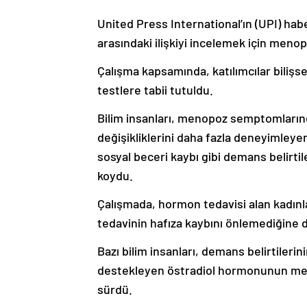
United Press International’ın (UPI) hab
arasındaki ilişkiyi incelemek için menopo
Çalışma kapsamında, katılımcılar bilişsel
testlere tabii tutuldu.
Bilim insanları, menopoz semptomların
değişikliklerini daha fazla deneyimleyen
sosyal beceri kaybı gibi demans belirti
koydu.
Çalışmada, hormon tedavisi alan kadınlar
tedavinin hafıza kaybını önlemediğine di
Bazı bilim insanları, demans belirtileri
destekleyen östradiol hormonunun menop
sürdü.