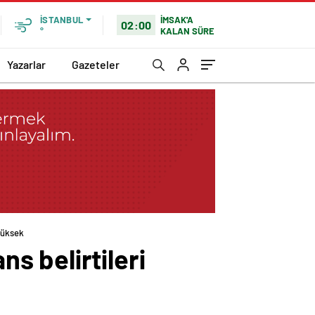
İMSAK'A
İSTANBUL
02:00
KALAN SÜRE
°
Yazarlar
Gazeteler
yüksek
s belirtileri