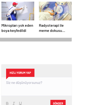
Mikropları yok eden
Radyoterapi ile
boya keşfedildi
meme dokusu
ışınlanıyor
HIZLI YORUM YAP
GÖNDER