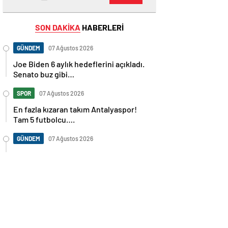
SON DAKİKA
HABERLERİ
GÜNDEM
07 Ağustos 2026
Joe Biden 6 aylık hedeflerini açıkladı.
Senato buz gibi…
SPOR
07 Ağustos 2026
En fazla kızaran takım Antalyaspor!
Tam 5 futbolcu….
GÜNDEM
07 Ağustos 2026
Norweç silahlı kuvvetleri kadınlardan
oluşan özel kuvvetler eğitimlerini
başlattı.
SPOR
07 Ağustos 2026
Cristiano Ronaldo’nun akıllara zarar
tüm kariyerinin istatistiğini çıkardık !