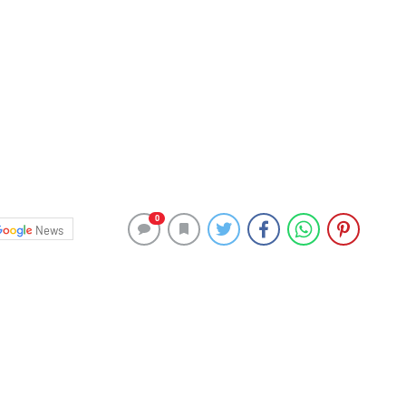
0
News
 AP2A1 adlı protein alt biriminin, yaşlanmış hücrelerin
li bir rol oynayabileceğini tespit etti. AP2A1’in
ersine çevirdiği, artışının ise yaşlanmayı hızlandırdığı
tikul, “Yaşlanmış hücrelerin büyük boyutlarını nasıl