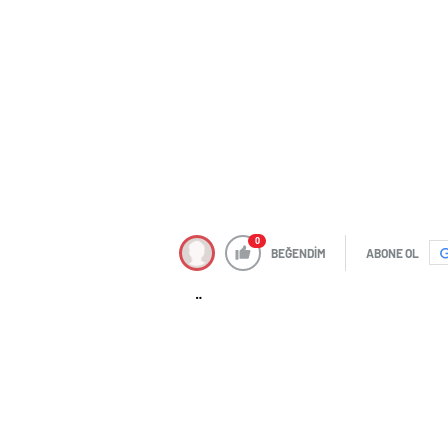
0
BEĞENDİM
ABONE OL
Osaka Üniversitesi’nden araştırmacılar,
benzersiz yapısal organizasyonunda önem
baskılanmasının hücrelerde yaşlanmayı t
kaydedildi.
Çalışmanın başyazarı Pirawan Chantacho