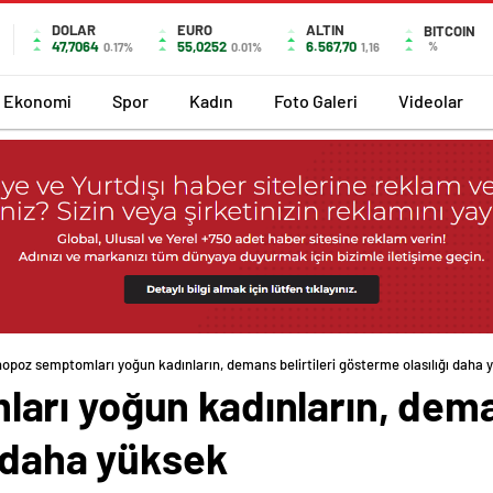
DOLAR
EURO
ALTIN
BITCOIN
47,7064
55,0252
6.567,70
%
0.17%
0.01%
1,16
Ekonomi
Spor
Kadın
Foto Galeri
Videolar
opoz semptomları yoğun kadınların, demans belirtileri gösterme olasılığı daha 
rı yoğun kadınların, deman
ı daha yüksek