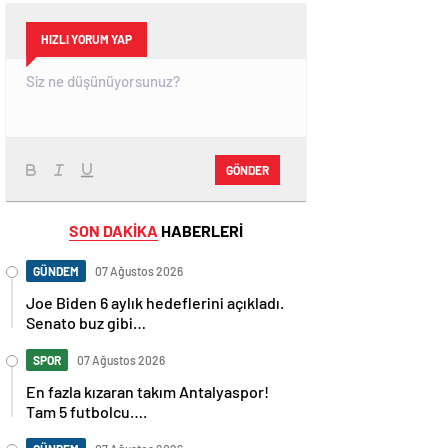
HIZLI YORUM YAP
GÖNDER
SON DAKİKA
HABERLERİ
GÜNDEM
07 Ağustos 2026
Joe Biden 6 aylık hedeflerini açıkladı.
Senato buz gibi…
SPOR
07 Ağustos 2026
En fazla kızaran takım Antalyaspor!
Tam 5 futbolcu….