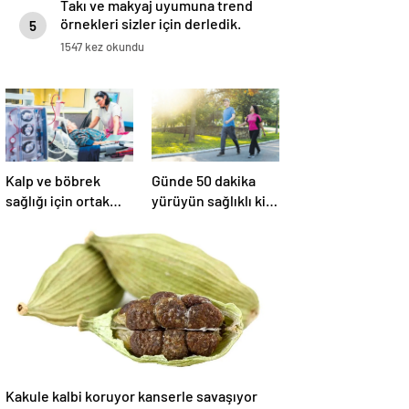
Takı ve makyaj uyumuna trend
örnekleri sizler için derledik.
5
1547 kez okundu
Kalp ve böbrek
Günde 50 dakika
sağlığı için ortak
yürüyün sağlıklı kilo
seferberlik
verin
Kakule kalbi koruyor kanserle savaşıyor