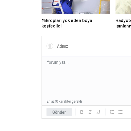
Mikropları yok eden boya
Radyot
keşfedildi
ışınlan
En az 10 karakter gerekli
Gönder