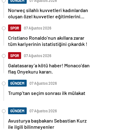
GÜNDEM
07 Ağustos 2026
Norweç silahlı kuvvetleri kadınlardan
oluşan özel kuvvetler eğitimlerini
başlattı.
SPOR
07 Ağustos 2026
Cristiano Ronaldo’nun akıllara zarar
tüm kariyerinin istatistiğini çıkardık !
SPOR
07 Ağustos 2026
Galatasaray’a kötü haber! Monaco’dan
flaş Onyekuru kararı.
GÜNDEM
07 Ağustos 2026
Trump’tan seçim sonrası ilk mülakat
GÜNDEM
07 Ağustos 2026
Avusturya başbakanı Sebastian Kurz
ile ilgili bilinmeyenler