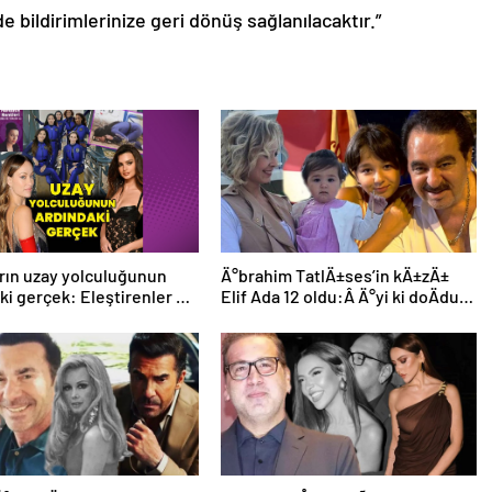
de bildirimlerinize geri dönüş sağlanılacaktır.”
rın uzay yolculuğunun
Ä°brahim TatlÄ±ses’in kÄ±zÄ±
ki gerçek: Eleştirenler ve
Elif Ada 12 oldu:Â Ä°yi ki doÄdun
ebatın savunması
altÄ±n ufaÄÄ±m!