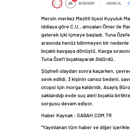
BEĞENDİM
ABONE OL
Mersin merkez Mezitli ilçesi Kuyuluk M
iddiaya göre C.U., amcaları Ömer ile Ra
gelerek içki içmeye başladı. Tuna Özel’
arasında henüz bilinmeyen bir nedenle t
bıçaklı kavgaya dönüştü. Kavga sırasın
Tuna Özel’i bıçaklayarak öldürdü.
Şüpheli olaydan sonra kaçarken, çevrede
sevk edildi. 3 kişinin cansız bedeni, sa
otopsi için morga kaldırıldı. Asayiş Bür
saklandığı evde suç aleti bıçakla birlik
sorgusu devam ediyor.
Haber Kaynak : SABAH.COM.TR
“Yayınlanan tüm haber ve diğer içerikler i