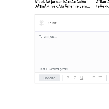
Ä°pek AÃ§ar’dan kÄ±zÄ± AslÄ±
Ä°lker 
GÃ¶nÃ¼l ve oÄlu Ãmer ile yeni
teÅek
kare
Hepiniz
En az 10 karakter gerekli
Gönder