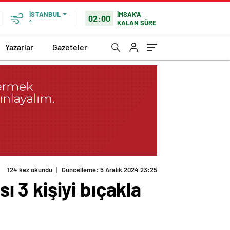
İMSAK'A
İSTANBUL
02:00
KALAN SÜRE
°
Yazarlar
Gazeteler
ı 3 kişiyi bıçakla