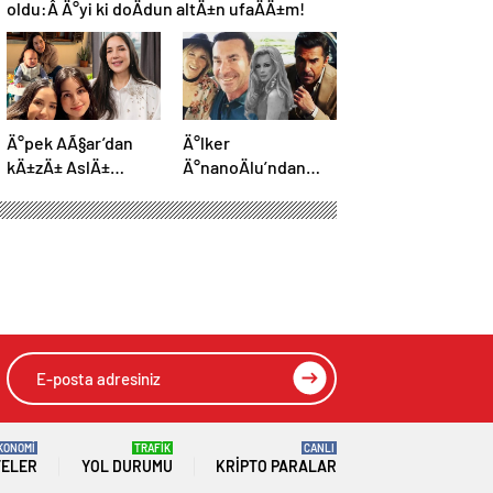
oldu:Â Ä°yi ki doÄdun altÄ±n ufaÄÄ±m!
Ä°pek AÃ§ar’dan
Ä°lker
kÄ±zÄ± AslÄ±
Ä°nanoÄlu’ndan
GÃ¶nÃ¼l ve oÄlu
teÅekkÃ¼r
Ãmer ile yeni kare
paylaÅÄ±mÄ±:
Hepinize tek tek
e yüzleri gülümsetti!
yetiÅemedim
şattı: Sürücünün
HIZLI YORUM YAP