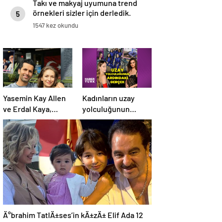
Takı ve makyaj uyumuna trend
örnekleri sizler için derledik.
5
1547 kez okundu
Yasemin Kay Allen
Kadınların uzay
ve Erdal Kaya,
yolculuğunun
romantik
ardındaki gerçek:
paylaşımlarına
Eleştirenler ve
devam ediyor
mürettebatın
savunması
Ä°brahim TatlÄ±ses’in kÄ±zÄ± Elif Ada 12