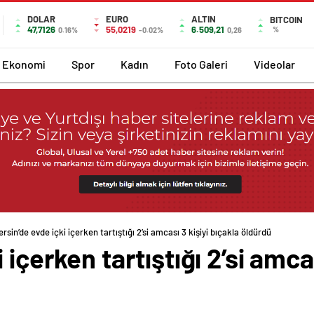
DOLAR
EURO
ALTIN
BITCOIN
47,7126
55,0219
6.509,21
%
0.16%
-0.02%
0,26
Ekonomi
Spor
Kadın
Foto Galeri
Videolar
rsin’de evde içki içerken tartıştığı 2’si amcası 3 kişiyi bıçakla öldürdü
 içerken tartıştığı 2’si amcas