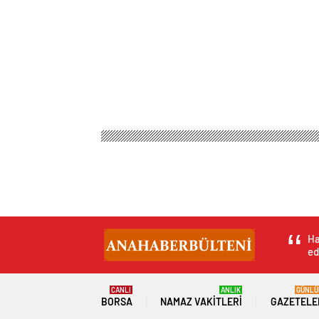
Ana Haber Bülteni
Magazin
Aşk & Cinsellik
A
Aracın hava filtre
çıkartma yöntemi i