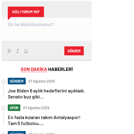
HIZLI YORUM YAP
GÖNDER
SON DAKİKA
HABERLERİ
GÜNDEM
07 Ağustos 2026
Joe Biden 6 aylık hedeflerini açıkladı.
Senato buz gibi…
SPOR
07 Ağustos 2026
En fazla kızaran takım Antalyaspor!
Tam 5 futbolcu….