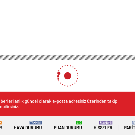
racın hava filtresine giren fare zor anlar yaşattı: Sürücünün çıkartma yöntemi is
sine giren fare zor anlar ya
se yüzleri gülümsetti!