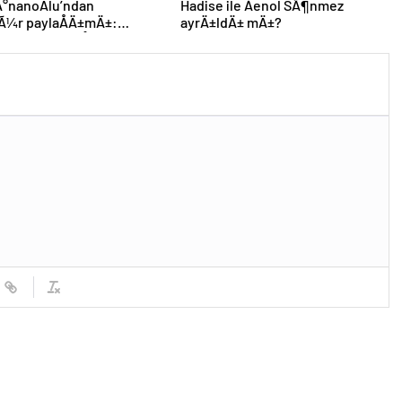
Ä°nanoÄlu’ndan
Hadise ile Åenol SÃ¶nmez
kÃ¼r paylaÅÄ±mÄ±:
ayrÄ±ldÄ± mÄ±?
e tek tek yetiÅemedim