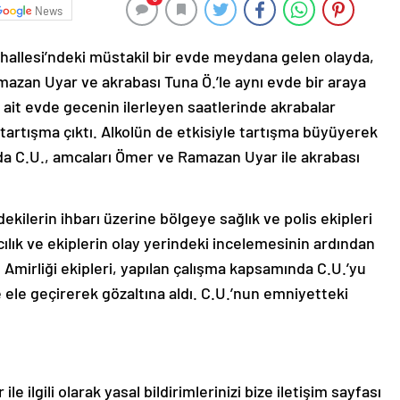
News
ahallesi’ndeki müstakil bir evde meydana gelen olayda,
mazan Uyar ve akrabası Tuna Ö.’le aynı evde bir araya
e ait evde gecenin ilerleyen saatlerinde akrabalar
artışma çıktı. Alkolün de etkisiyle tartışma büyüyerek
da C.U., amcaları Ömer ve Ramazan Uyar ile akrabası
kilerin ihbarı üzerine bölgeye sağlık ve polis ekipleri
vcılık ve ekiplerin olay yerindeki incelemesinin ardından
o Amirliği ekipleri, yapılan çalışma kapsamında C.U.’yu
te ele geçirerek gözaltına aldı. C.U.’nun emniyetteki
le ilgili olarak yasal bildirimlerinizi bize iletişim sayfası