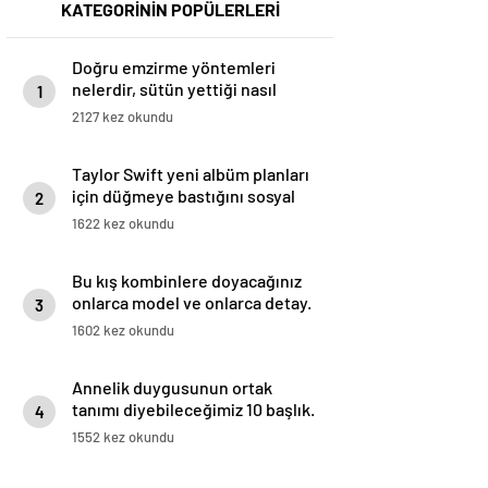
KATEGORİNİN POPÜLERLERİ
Doğru emzirme yöntemleri
nelerdir, sütün yettiği nasıl
1
anlaşılır?
2127 kez okundu
Taylor Swift yeni albüm planları
için düğmeye bastığını sosyal
2
medyadan duyurdu!
1622 kez okundu
Bu kış kombinlere doyacağınız
onlarca model ve onlarca detay.
3
1602 kez okundu
Annelik duygusunun ortak
tanımı diyebileceğimiz 10 başlık.
4
1552 kez okundu