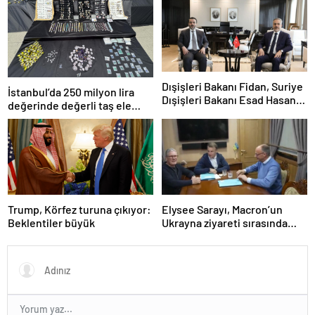
Dışişleri Bakanı Fidan, Suriye
İstanbul’da 250 milyon lira
Dışişleri Bakanı Esad Hasan
değerinde değerli taş ele
Şeybani ile görüştü
geçirildi
Trump, Körfez turuna çıkıyor:
Elysee Sarayı, Macron’un
Beklentiler büyük
Ukrayna ziyareti sırasında
trende uyuşturucu kullandığı
iddiasını yalanladı