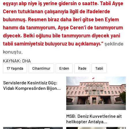
eşyayı alıp niye iş yerine gidersin o saatte. Tabii Ayşe
Ceren tutuklanan çalışanıyla ilgili de ifadelerde
bulunmuş. Resmen biraz daha ileri gitse ben Eylem
hanımı da tanımıyorum, Ayşe Ceren’i de tanımıyorum
diyecek. Belki oğlunu bile tanımıyorum diyecek yani
tabii samimiyetsiz buluyoruz bu açıklamayı.”
şeklinde
konuştu.
KAYNAK:
DHA
17 Yaşında
Cihantimur
Erden
İfade
Tabii
Servislerde Kesintisiz Güç:
Vidalı Kompresörden Bijon
Tabancasına Tam Performans
MSB: Deniz Kuvvetlerine ait
helikopter Antalya
açıklarında acil iniş yaptı