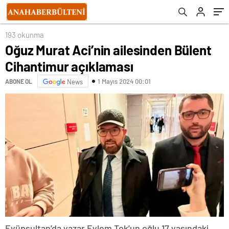
193 okunma
Oğuz Murat Aci’nin ailesinden Bülent
Cihantimur açıklaması
1 Mayıs 2024 00:01
ABONE OL
News
Eyüpsultan’da yazar Eylem Tok’un oğlu 17 yaşındaki