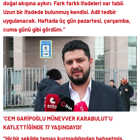
doğal akışına aykırı. Fark farklı ifadeleri var tabii.
Uzun bir ifadede bulunmuş kendisi. Adli tedbir
uygulanacak. Haftada üç gün pazartesi, çarşamba,
cuma günü gibi gördüm.”
‘CEM GARİPOĞLU MÜNEVVER KARABULUT’U
KATLETTİĞİNDE 17 YAŞINDAYDI’
“Hiçbir şekilde temas kurmadığından bahsetmiş.