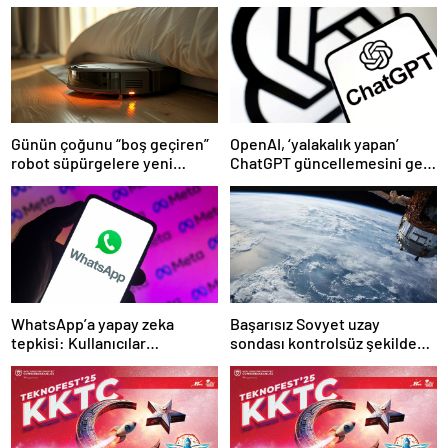
Günün çoğunu “boş geçiren”
OpenAI, ‘yalakalık yapan’
robot süpürgelere yeni
ChatGPT güncellemesini geri
görevler yolda
çekti
WhatsApp’a yapay zeka
Başarısız Sovyet uzay
tepkisi: Kullanıcılar
sondası kontrolsüz şekilde
uygulamayı terk etmeye
Dünya’ya düşebilir
başladı