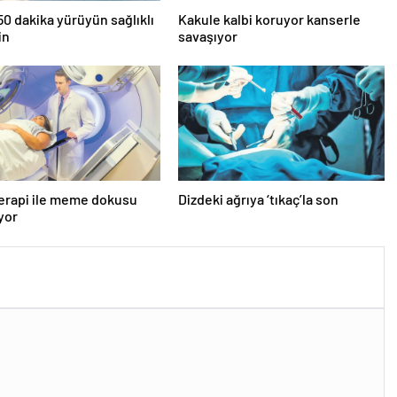
0 dakika yürüyün sağlıklı
Kakule kalbi koruyor kanserle
in
savaşıyor
erapi ile meme dokusu
Dizdeki ağrıya ‘tıkaç’la son
ıyor