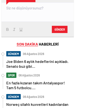
GÖNDER
SON DAKİKA
HABERLERİ
GÜNDEM
06 Ağustos 2026
Joe Biden 6 aylık hedeflerini açıkladı.
Senato buz gibi…
SPOR
06 Ağustos 2026
En fazla kızaran takım Antalyaspor!
Tam 5 futbolcu….
GÜNDEM
06 Ağustos 2026
Norweç silahlı kuvvetleri kadınlardan