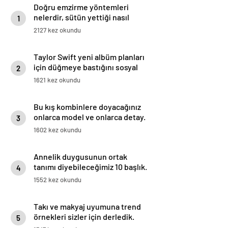
Doğru emzirme yöntemleri
nelerdir, sütün yettiği nasıl
1
anlaşılır?
2127 kez okundu
Taylor Swift yeni albüm planları
için düğmeye bastığını sosyal
2
medyadan duyurdu!
1621 kez okundu
Bu kış kombinlere doyacağınız
onlarca model ve onlarca detay.
3
1602 kez okundu
Annelik duygusunun ortak
tanımı diyebileceğimiz 10 başlık.
4
1552 kez okundu
Takı ve makyaj uyumuna trend
örnekleri sizler için derledik.
5