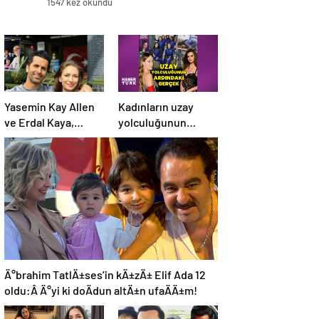
1547 kez okundu
Yasemin Kay Allen
Kadınların uzay
ve Erdal Kaya,
yolculuğunun
romantik
ardındaki gerçek:
paylaşımlarına
Eleştirenler ve
devam ediyor
mürettebatın
savunması
Ä°brahim TatlÄ±ses’in kÄ±zÄ± Elif Ada 12
oldu:Â Ä°yi ki doÄdun altÄ±n ufaÄÄ±m!