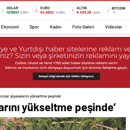
DOLAR
EURO
ALTIN
BITCOIN
47,5947
54,9802
6.493,28
%
0.05%
-0.08%
-0,04
Ekonomi
Spor
Kadın
Foto Galeri
Videolar
ncular piyasalarını yükseltme peşinde’
arını yükseltme peşinde’