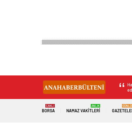
Ha
ed
CANLI
ANLIK
GÜNLÜ
BORSA
NAMAZ VAKITLERI
GAZETELE