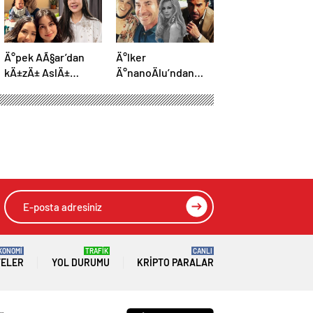
Ä°pek AÃ§ar’dan
Ä°lker
kÄ±zÄ± AslÄ±
Ä°nanoÄlu’ndan
GÃ¶nÃ¼l ve oÄlu
teÅekkÃ¼r
Ãmer ile yeni kare
paylaÅÄ±mÄ±:
Hepinize tek tek
yetiÅemedim
KONOMİ
TRAFİK
CANLI
TELER
YOL DURUMU
KRIPTO PARALAR