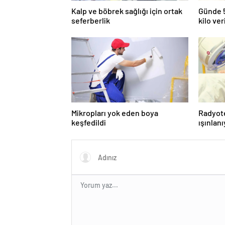
Kalp ve böbrek sağlığı için ortak
Günde 5
seferberlik
kilo ver
Mikropları yok eden boya
Radyot
keşfedildi
ışınlan