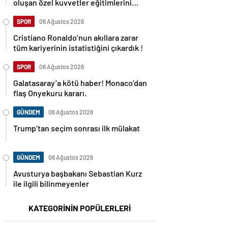
oluşan özel kuvvetler eğitimlerini
başlattı.
SPOR
06 Ağustos 2026
Cristiano Ronaldo’nun akıllara zarar
tüm kariyerinin istatistiğini çıkardık !
SPOR
06 Ağustos 2026
Galatasaray’a kötü haber! Monaco’dan
flaş Onyekuru kararı.
GÜNDEM
06 Ağustos 2026
Trump’tan seçim sonrası ilk mülakat
GÜNDEM
06 Ağustos 2026
Avusturya başbakanı Sebastian Kurz
ile ilgili bilinmeyenler
KATEGORİNİN POPÜLERLERİ