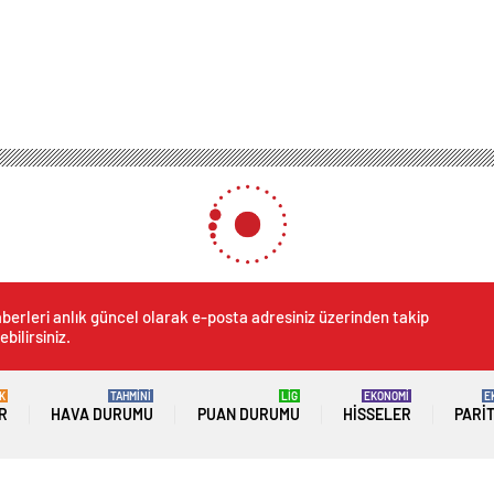
berleri anlık güncel olarak e-posta adresiniz üzerinden takip
ebilirsiniz.
K
TAHMİNİ
LİG
EKONOMİ
E
R
HAVA DURUMU
PUAN DURUMU
HISSELER
PARI