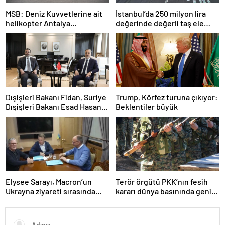
MSB: Deniz Kuvvetlerine ait
İstanbul’da 250 milyon lira
helikopter Antalya
değerinde değerli taş ele
açıklarında acil iniş yaptı
geçirildi
Dışişleri Bakanı Fidan, Suriye
Trump, Körfez turuna çıkıyor:
Dışişleri Bakanı Esad Hasan
Beklentiler büyük
Şeybani ile görüştü
Elysee Sarayı, Macron’un
Terör örgütü PKK’nın fesih
Ukrayna ziyareti sırasında
kararı dünya basınında geniş
trende uyuşturucu kullandığı
yer buldu
iddiasını yalanladı