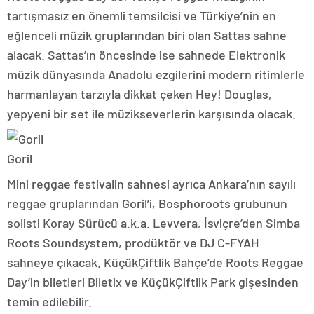
tartışmasız en önemli temsilcisi ve Türkiye’nin en
eğlenceli müzik gruplarından biri olan Sattas sahne
alacak. Sattas’ın öncesinde ise sahnede Elektronik
müzik dünyasında Anadolu ezgilerini modern ritimlerle
harmanlayan tarzıyla dikkat çeken Hey! Douglas,
yepyeni bir set ile müzikseverlerin karşısında olacak.
Goril
Mini reggae festivalin sahnesi ayrıca Ankara’nın sayılı
reggae gruplarından Goril’i, Bosphoroots grubunun
solisti Koray Sürücü a.k.a. Levvera, İsviçre’den Simba
Roots Soundsystem, prodüktör ve DJ C-FYAH
sahneye çıkacak. KüçükÇiftlik Bahçe’de Roots Reggae
Day’in biletleri Biletix ve KüçükÇiftlik Park gişesinden
temin edilebilir.