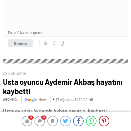
En az 10 karakter gerekli
Gönder
223 okunma
Usta oyuncu Aydemir Akbaş hayatını
kaybetti
17 Ağustos 2024 04:45
ABONE OL
News
Usta oyuncu Aydemir Akbaş hayatını kaybetti
0
0
0
0
İSTANBUL – Bir süredir kanser tedavisi gören usta
oyuncu Aydemir Akbaş hayatını kaybetti.