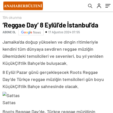
194 okunma
‘Reggae Day’ 8 Eylül’de İstanbul’da
17 Ağustos 2024 07:55
ABONE OL
News
Jamaika’da doğup yükselen ve dingin ritimleriyle
kendini tüm dünyaya sevdiren reggae müziğin
ülkemizdeki temsilcileri ve sevenleri, bu yıl yeniden
KüçükÇiftlik Bahçe’de buluşacak.
8 Eylül Pazar günü gerçekleşecek Roots Reggae
Day’de Türkçe reggae müziğin temsilcileri gün boyu
KüçükÇiftlik Bahçe sahnesinde olacak.
Sattas
Roots Reggae Day’de, Türkçe reggae müziğinin