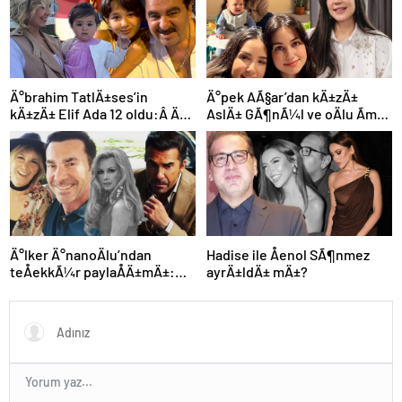
Ä°brahim TatlÄ±ses’in
Ä°pek AÃ§ar’dan kÄ±zÄ±
kÄ±zÄ± Elif Ada 12 oldu:Â Ä°yi
AslÄ± GÃ¶nÃ¼l ve oÄlu Ãmer
ki doÄdun altÄ±n ufaÄÄ±m!
ile yeni kare
Ä°lker Ä°nanoÄlu’ndan
Hadise ile Åenol SÃ¶nmez
teÅekkÃ¼r paylaÅÄ±mÄ±:
ayrÄ±ldÄ± mÄ±?
Hepinize tek tek
yetiÅemedim