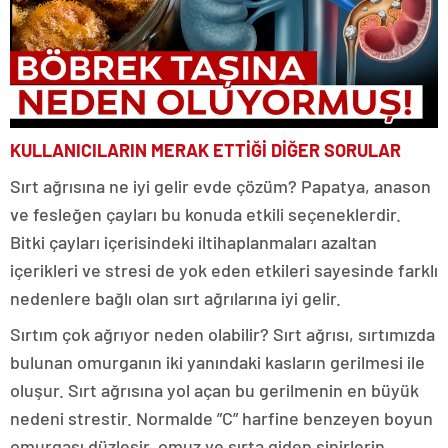
KULLANICILARIN MERAK ETTİĞİ DİĞER SORULAR
Sırt ağrısına ne iyi gelir evde çözüm? Papatya, anason
ve fesleğen çayları bu konuda etkili seçeneklerdir.
Bitki çayları içerisindeki iltihaplanmaları azaltan
içerikleri ve stresi de yok eden etkileri sayesinde farklı
nedenlere bağlı olan sırt ağrılarına iyi gelir.
Sırtım çok ağrıyor neden olabilir? Sırt ağrısı, sırtımızda
bulunan omurganın iki yanındaki kasların gerilmesi ile
oluşur. Sırt ağrısına yol açan bu gerilmenin en büyük
nedeni strestir. Normalde ”C” harfine benzeyen boyun
omurgası düzleşir, omuz ve sırta giden sinirlerin