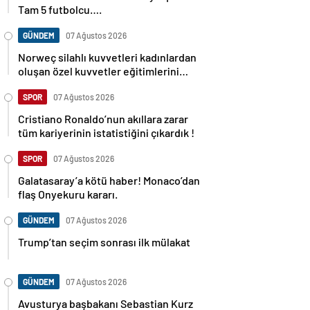
Tam 5 futbolcu….
GÜNDEM
07 Ağustos 2026
Norweç silahlı kuvvetleri kadınlardan
oluşan özel kuvvetler eğitimlerini
başlattı.
SPOR
07 Ağustos 2026
Cristiano Ronaldo’nun akıllara zarar
tüm kariyerinin istatistiğini çıkardık !
SPOR
07 Ağustos 2026
Galatasaray’a kötü haber! Monaco’dan
flaş Onyekuru kararı.
GÜNDEM
07 Ağustos 2026
Trump’tan seçim sonrası ilk mülakat
GÜNDEM
07 Ağustos 2026
Avusturya başbakanı Sebastian Kurz