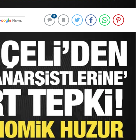
0
News