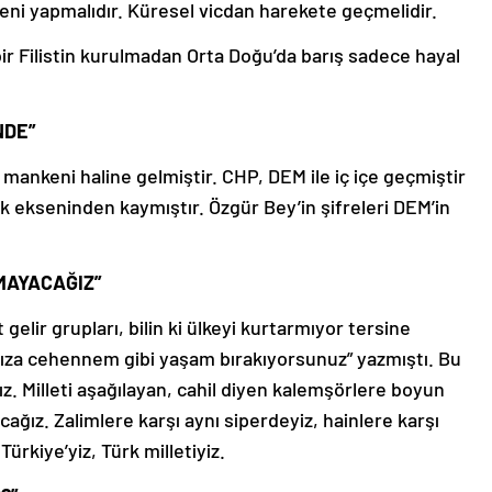
keni yapmalıdır. Küresel vicdan harekete geçmelidir.
bir Filistin kurulmadan Orta Doğu’da barış sadece hayal
NDE”
ankeni haline gelmiştir. CHP, DEM ile iç içe geçmiştir
 ekseninden kaymıştır. Özgür Bey’in şifreleri DEM’in
MAYACAĞIZ”
gelir grupları, bilin ki ülkeyi kurtarmıyor tersine
nıza cehennem gibi yaşam bırakıyorsunuz” yazmıştı. Bu
. Milleti aşağılayan, cahil diyen kalemşörlere boyun
ğız. Zalimlere karşı aynı siperdeyiz, hainlere karşı
 Türkiye’yiz, Türk milletiyiz.