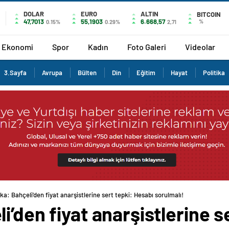
DOLAR
EURO
ALTIN
BITCOIN
47,7013
55,1903
6.668,57
%
0.15%
0.29%
2,71
Ekonomi
Spor
Kadın
Foto Galeri
Videolar
3.Sayfa
Avrupa
Bülten
Din
Eğitim
Hayat
Politika
a: Bahçeli’den fiyat anarşistlerine sert tepki: Hesabı sorulmalı!
i’den fiyat anarşistlerine s