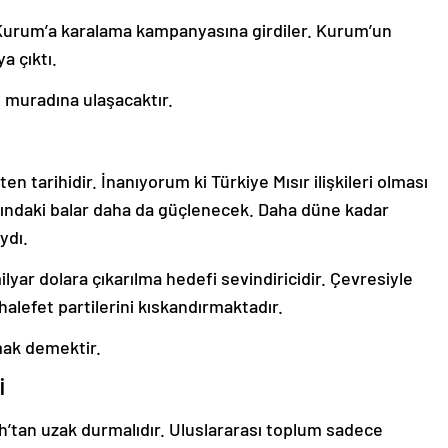
 Kurum’a karalama kampanyasına girdiler. Kurum’un
a çıktı.
l muradına ulaşacaktır.
n tarihidir. İnanıyorum ki Türkiye Mısır ilişkileri olması
sındaki balar daha da güçlenecek. Daha düne kadar
ıydı.
ilyar dolara çıkarılma hedefi sevindiricidir. Çevresiyle
halefet partilerini kıskandırmaktadır.
lmak demektir.
İ
fah’tan uzak durmalıdır. Uluslararası toplum sadece