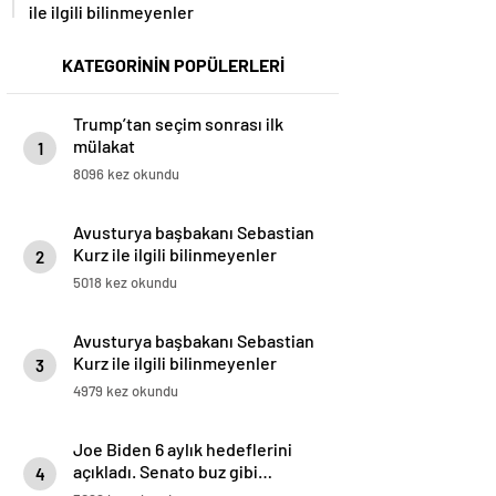
ile ilgili bilinmeyenler
KATEGORİNİN POPÜLERLERİ
Trump’tan seçim sonrası ilk
mülakat
1
8096 kez okundu
Avusturya başbakanı Sebastian
Kurz ile ilgili bilinmeyenler
2
5018 kez okundu
Avusturya başbakanı Sebastian
Kurz ile ilgili bilinmeyenler
3
4979 kez okundu
Joe Biden 6 aylık hedeflerini
açıkladı. Senato buz gibi…
4