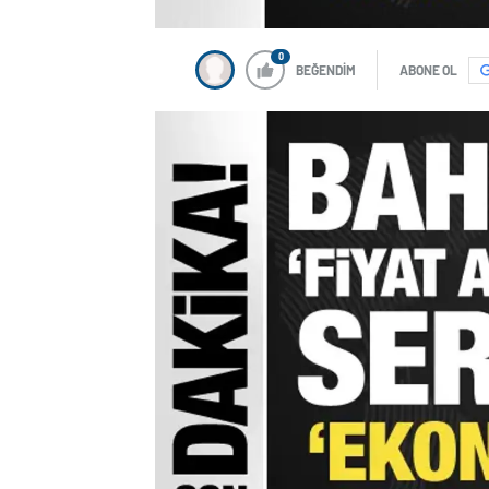
0
BEĞENDİM
ABONE OL