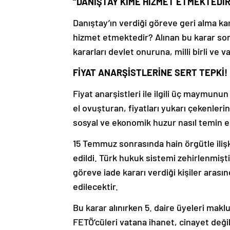
“DANIŞTAY KİME HİZMET ETMEKTEDİR
Danıştay’ın verdiği göreve geri alma kar
hizmet etmektedir? Alınan bu karar son 
kararları devlet onuruna, milli birli ve va
FİYAT ANARŞİSTLERİNE SERT TEPKİ!
Fiyat anarşistleri ile ilgili üç maymunu
el ovuşturan, fiyatları yukarı çekenler
sosyal ve ekonomik huzur nasıl temin e
15 Temmuz sonrasında hain örgütle ilişk
edildi. Türk hukuk sistemi zehirlenmişti.
göreve iade kararı verdiği kişiler arası
edilecektir.
Bu karar alınırken 5. daire üyeleri maklu
FETÖ’cüleri vatana ihanet, cinayet değ