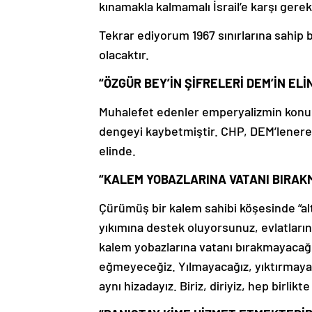
kınamakla kalmamalı İsrail’e karşı gere
Tekrar ediyorum 1967 sınırlarına sahip 
olacaktır.
“ÖZGÜR BEY’İN ŞİFRELERİ DEM’İN ELİ
Muhalefet edenler emperyalizmin konu m
dengeyi kaybetmiştir. CHP, DEM’lenerek
elinde.
“KALEM YOBAZLARINA VATANI BIRAK
Çürümüş bir kalem sahibi köşesinde “alt 
yıkımına destek oluyorsunuz, evlatları
kalem yobazlarına vatanı bırakmayacağız
eğmeyeceğiz. Yılmayacağız, yıktırmayaca
aynı hizadayız. Biriz, diriyiz, hep birlikte