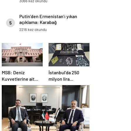
3066 kez okundu
Putin’den Ermenistan’ı yıkan
açıklama: Karabağ
5
Azerbaycan’ın ayrılmaz bir
2216 kez okundu
parçasıdır!
MSB: Deniz
İstanbul’da 250
Kuvvetlerine ait
milyon lira
helikopter Antalya
değerinde değerli
açıklarında acil iniş
taş ele geçirildi
yaptı