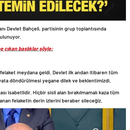
ı Devlet Bahçeli, partisinin grup toplantısında
bulunuyor.
e çıkan başlıklar şöyle:
 felaket meydana geldi. Devlet ilk andan itibaren tüm
hayata döndürülmesi yegane dilek ve beklentimizdi.
 isabetlidir. Hiçbir sisli alan bırakılmamalı kaza tüm
anan felaketin derin izlerini beraber sileceğiz.