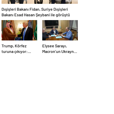
Dışişleri Bakanı Fidan, Suriye Dışişleri
Bakanı Esad Hasan Şeybani ile görüştü
Trump, Körfez
Elysee Sarayı,
turuna çıkıyor:
Macron’un Ukrayna
Beklentiler büyük
ziyareti sırasında
trende uyuşturucu
kullandığı iddiasını
yalanladı