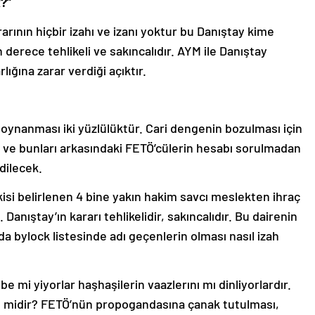
?”
arının hiçbir izahı ve izanı yoktur bu Danıştay kime
derece tehlikeli ve sakıncalıdır. AYM ile Danıştay
rlığına zarar verdiği açıktır.
n oynanması iki yüzlülüktür. Cari dengenin bozulması için
in ve bunları arkasındaki FETÖ’cülerin hesabı sorulmadan
dilecek.
isi belirlenen 4 bine yakın hakim savcı meslekten ihraç
 Danıştay’ın kararı tehlikelidir, sakıncalıdır. Bu dairenin
nda bylock listesinde adı geçenlerin olması nasıl izah
be mi yiyorlar haşhaşilerin vaazlerını mı dinliyorlardır.
il midir? FETÖ’nün propogandasına çanak tutulması,