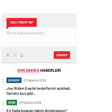
HIZLI YORUM YAP
GÖNDER
SON DAKİKA
HABERLERİ
GÜNDEM
07 Ağustos 2026
Joe Biden 6 aylık hedeflerini açıkladı.
Senato buz gibi…
SPOR
07 Ağustos 2026
En fazla kızaran takım Antalyaspor!