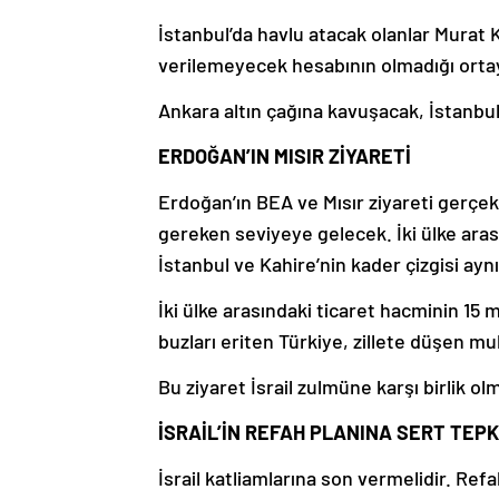
İstanbul’da havlu atacak olanlar Murat
verilemeyecek hesabının olmadığı ortay
Ankara altın çağına kavuşacak, İstanbu
ERDOĞAN’IN MISIR ZİYARETİ
Erdoğan’ın BEA ve Mısır ziyareti gerçekte
gereken seviyeye gelecek. İki ülke ara
İstanbul ve Kahire’nin kader çizgisi ayn
İki ülke arasındaki ticaret hacminin 15 m
buzları eriten Türkiye, zillete düşen mu
Bu ziyaret İsrail zulmüne karşı birlik o
İSRAİL’İN REFAH PLANINA SERT TEPK
İsrail katliamlarına son vermelidir. Re