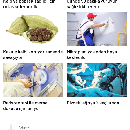
Kalp ve böbrek sağlığı için
Günde 50 dakika yürüyün
ortak seferberlik
sağlıklı kilo verin
Kakule kalbi koruyor kanserle
Mikropları yok eden boya
savaşıyor
keşfedildi
Radyoterapi ile meme
Dizdeki ağrıya ‘tıkaç’la son
dokusu ışınlanıyor