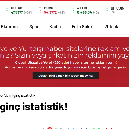
DOLAR
EURO
ALTIN
BITCOIN
47,5977
54,9772
6.498,64
%
0.06%
-0.1%
0,04
Ekonomi
Spor
Kadın
Foto Galeri
Videolar
r’dan ilginç istatistik!
inç istatistik!