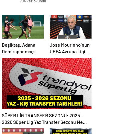
704 kez okundu
Beşiktaş, Adana
Jose Mourinho’nun
Demirspor maçı
UEFA Avrupa Ligi
hazırlıklarına devam
tahmini tuttu
etti
SÜPER LİG TRANSFER SEZONU: 2025-
2026 Süper Lig Yaz Transfer Sezonu Ne
Zaman Başlayacak? Kış Transfer Sezonu