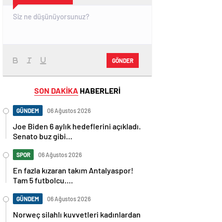
GÖNDER
SON DAKİKA
HABERLERİ
GÜNDEM
06 Ağustos 2026
Joe Biden 6 aylık hedeflerini açıkladı.
Senato buz gibi…
SPOR
06 Ağustos 2026
En fazla kızaran takım Antalyaspor!
Tam 5 futbolcu….
GÜNDEM
06 Ağustos 2026
Norweç silahlı kuvvetleri kadınlardan