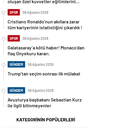
oluşan özel kuvvetler eğitimlerini
başlattı.
SPOR
06 Ağustos 2026
Cristiano Ronaldo’nun akıllara zarar
tüm kariyerinin istatistiğini çıkardık !
SPOR
06 Ağustos 2026
Galatasaray’a kötü haber! Monaco’dan
flaş Onyekuru kararı.
GÜNDEM
06 Ağustos 2026
Trump’tan seçim sonrası ilk mülakat
GÜNDEM
06 Ağustos 2026
Avusturya başbakanı Sebastian Kurz
ile ilgili bilinmeyenler
KATEGORİNİN POPÜLERLERİ