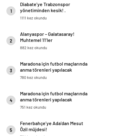
Diabate’ye Trabzonspor
yönetiminden kesik! .
1
1111 kez okundu
Alanyaspor – Galatasaray!
Muhtemel 11’ler
2
882 kez okundu
Maradona için futbol maçlarında
anma törenleri yapılacak
3
780 kez okundu
Maradona için futbol maçlarında
anma törenleri yapılacak
4
751 kez okundu
Fenerbahçe’ye Ada’dan Mesut
Özil müjdesi!
5