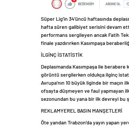
0
BEĞENDİM
ABONE OL
Süper Lig’in 34’üncü haftasında depla
hafta süren galibiyet serisini devam et
performans sergileyen ancak Fatih Tekk
finale yazdırırken Kasımpaşa beraberliği
İLGİNÇ İSTATİSTİK
Deplasmanda Kasımpaşa ile berabere kal
görüntü sergilerken oldukça ilginç istat
Avrupa’nın 10 büyük liginde bir maçın i
ofsayta düşmeyen ve faul yapmayan ilk
sezonundan bu yana bir ilk devreyi bu ş
REKLAM
YEREL BASIN MANŞETLERİ
Öte yandan Trabzon’da yayın yapan yer