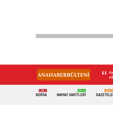
Ha
ed
CANLI
ANLIK
GÜNLÜ
BORSA
NAMAZ VAKITLERI
GAZETELE