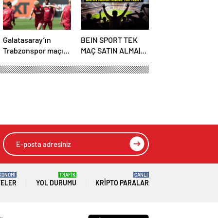
Ne Zaman Başlayacak? TFF Açıkladı!
Galatasaray’ın
BEIN SPORT TEK
Trabzonspor maçı
MAÇ SATIN ALMA|
kadrosu açıklandı
Başakşehir
Fenerbahçe maçı
beIN Sports tek
maç satın alma nasıl
yapılır?
KONOMİ
TRAFİK
CANLI
TELER
YOL DURUMU
KRIPTO PARALAR