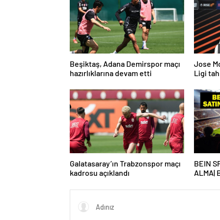
Beşiktaş, Adana Demirspor maçı
Jose M
hazırlıklarına devam etti
Ligi ta
Galatasaray’ın Trabzonspor maçı
BEIN S
kadrosu açıklandı
ALMA| 
maçı be
alma nas