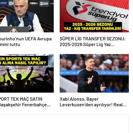
ourinho’nun UEFA Avrupa
SÜPER LİG TRANSFER SEZONU:
hmini tuttu
2025-2026 Süper Lig Yaz
Transfer Sezonu Ne Zaman
Başlayacak? Kış Transfer Sezonu
Ne Zaman Başlayacak? TFF
Açıkladı!
PORT TEK MAÇ SATIN
Xabi Alonso, Bayer
Başakşehir Fenerbahçe
Leverkusen’den ayrılıyor! Real
IN Sports tek maç satın
Madrid…
ıl yapılır?