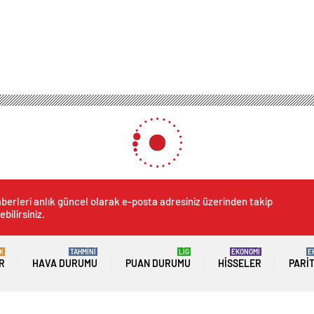
berleri anlık güncel olarak e-posta adresiniz üzerinden takip
ebilirsiniz.
K
TAHMİNİ
LİG
EKONOMİ
E
R
HAVA DURUMU
PUAN DURUMU
HISSELER
PARI