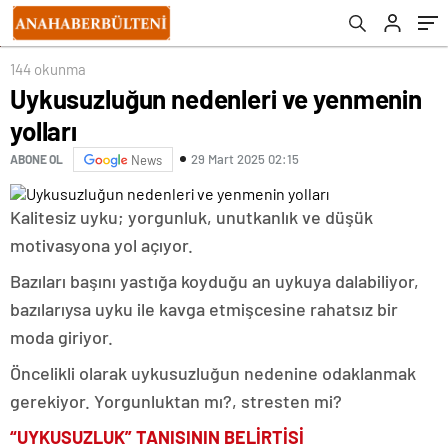
144 okunma
Uykusuzluğun nedenleri ve yenmenin
yolları
29 Mart 2025 02:15
ABONE OL
News
Kalitesiz uyku; yorgunluk, unutkanlık ve düşük
motivasyona yol açıyor.
Bazıları başını yastığa koyduğu an uykuya dalabiliyor,
bazılarıysa uyku ile kavga etmişcesine rahatsız bir
moda giriyor.
Öncelikli olarak uykusuzluğun nedenine odaklanmak
gerekiyor. Yorgunluktan mı?, stresten mi?
“UYKUSUZLUK” TANISININ BELİRTİSİ