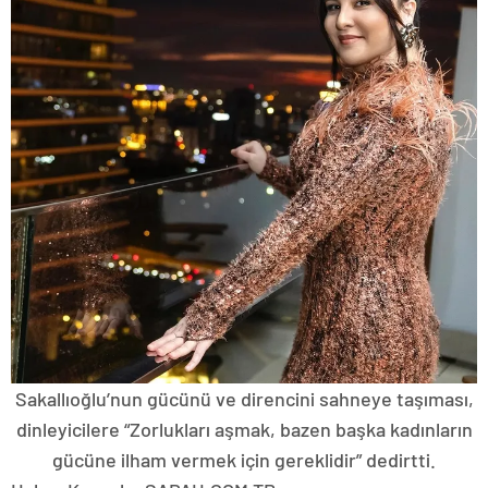
Sakallıoğlu’nun gücünü ve direncini sahneye taşıması,
dinleyicilere “Zorlukları aşmak, bazen başka kadınların
gücüne ilham vermek için gereklidir” dedirtti.