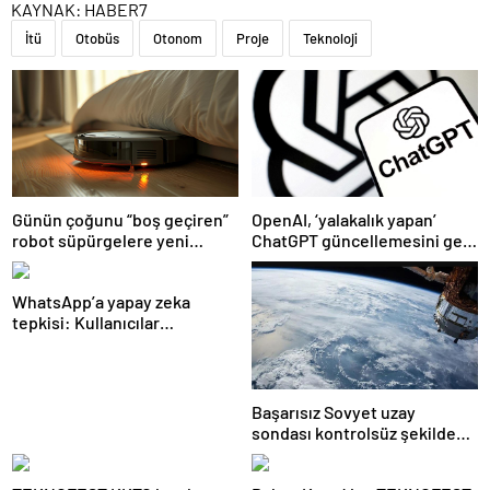
KAYNAK:
HABER7
İtü
Otobüs
Otonom
Proje
Teknoloji
Günün çoğunu “boş geçiren”
OpenAI, ‘yalakalık yapan’
robot süpürgelere yeni
ChatGPT güncellemesini geri
görevler yolda
çekti
WhatsApp’a yapay zeka
tepkisi: Kullanıcılar
uygulamayı terk etmeye
başladı
Başarısız Sovyet uzay
sondası kontrolsüz şekilde
Dünya’ya düşebilir