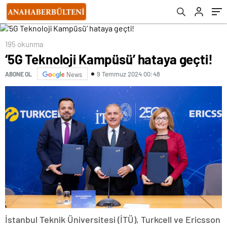
195 okunma
‘5G Teknoloji Kampüsü’ hataya geçti!
9 Temmuz 2024 00:48
ABONE OL
News
İstanbul Teknik Üniversitesi (İTÜ), Turkcell ve Ericsson