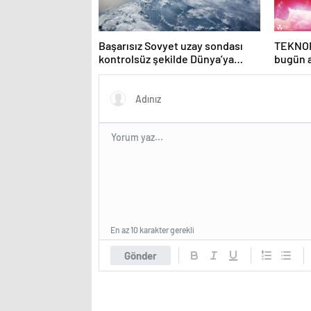
Başarısız Sovyet uzay sondası
TEKNOF
kontrolsüz şekilde Dünya’ya
bugün 
düşebilir
En az 10 karakter gerekli
Gönder