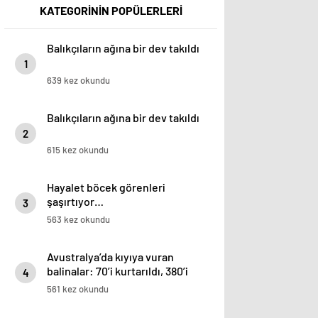
KATEGORİNİN POPÜLERLERİ
Balıkçıların ağına bir dev takıldı
1
639 kez okundu
Balıkçıların ağına bir dev takıldı
2
615 kez okundu
Hayalet böcek görenleri
şaşırtıyor…
3
563 kez okundu
Avustralya’da kıyıya vuran
balinalar: 70’i kurtarıldı, 380’i
4
öldü
561 kez okundu