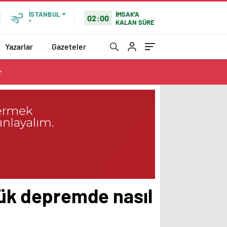
İMSAK'A
İSTANBUL
02:00
KALAN SÜRE
°
Yazarlar
Gazeteler
r
’lük depremde nasıl