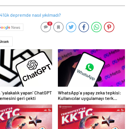
0
News
üksek
 ‘yalakalık yapan’ ChatGPT
WhatsApp’a yapay zeka tepkisi:
emesini geri çekti
Kullanıcılar uygulamayı terk
etmeye başladı