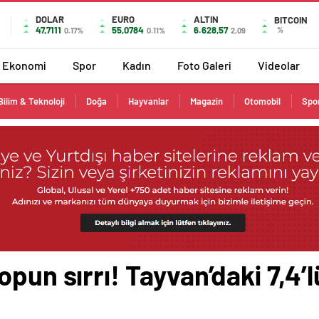
DOLAR
EURO
ALTIN
BITCOIN
47,7111
55,0784
6.628,57
%
0.17%
0.11%
2,09
Ekonomi
Spor
Kadın
Foto Galeri
Videolar
Bilim & Teknoloji
Doğa
Hayvanlar
Magazin
Otomobil
Spo
opun sırrı! Tayvan’daki 7,4