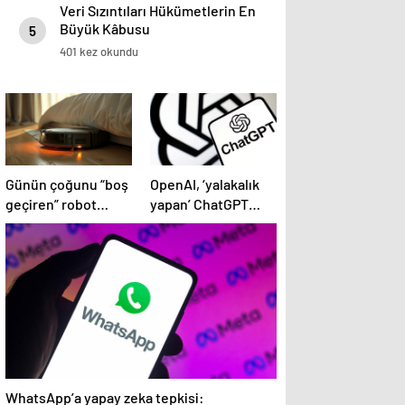
Veri Sızıntıları Hükümetlerin En
Büyük Kâbusu
5
401 kez okundu
Günün çoğunu “boş
OpenAI, ‘yalakalık
geçiren” robot
yapan’ ChatGPT
süpürgelere yeni
güncellemesini geri
görevler yolda
çekti
WhatsApp’a yapay zeka tepkisi: