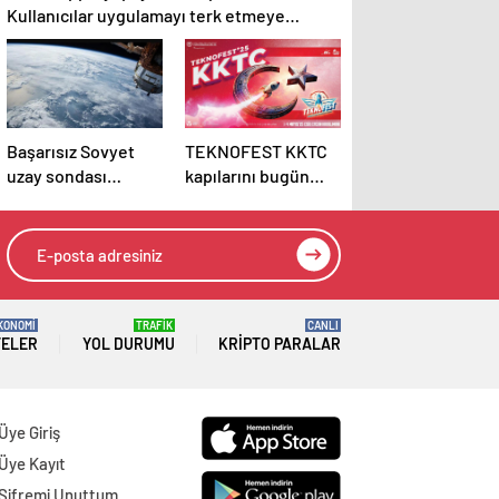
Kullanıcılar uygulamayı terk etmeye
başladı
Başarısız Sovyet
TEKNOFEST KKTC
uzay sondası
kapılarını bugün
kontrolsüz şekilde
açıyor
Dünya’ya düşebilir
KONOMİ
TRAFİK
CANLI
TELER
YOL DURUMU
KRIPTO PARALAR
Üye Giriş
Üye Kayıt
Şifremi Unuttum