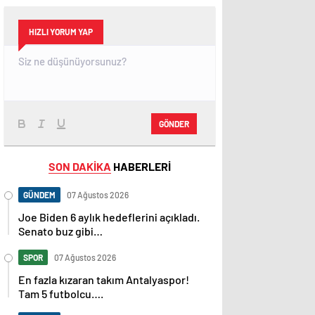
HIZLI YORUM YAP
GÖNDER
SON DAKİKA
HABERLERİ
GÜNDEM
07 Ağustos 2026
Joe Biden 6 aylık hedeflerini açıkladı.
Senato buz gibi…
SPOR
07 Ağustos 2026
En fazla kızaran takım Antalyaspor!
Tam 5 futbolcu….