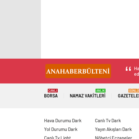
Ha
ed
CANLI
ANLIK
GÜNLÜ
BORSA
NAMAZ VAKITLERI
GAZETELE
Hava Durumu Dark
Canlı Tv Dark
Yol Durumu Dark
Yayın Akışları Dark
Canlı Tv Light
Nöbetçi Eczaneler