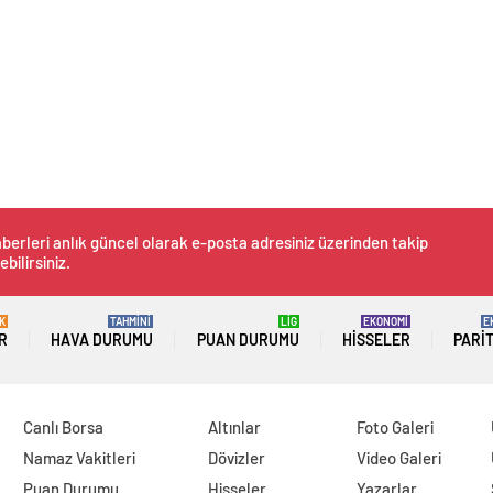
berleri anlık güncel olarak e-posta adresiniz üzerinden takip
ebilirsiniz.
K
TAHMİNİ
LİG
EKONOMİ
E
R
HAVA DURUMU
PUAN DURUMU
HISSELER
PARI
Canlı Borsa
Altınlar
Foto Galeri
Namaz Vakitleri
Dövizler
Video Galeri
Puan Durumu
Hisseler
Yazarlar