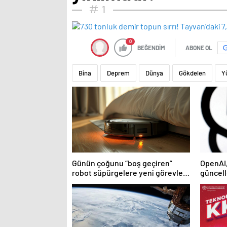
1
0
BEĞENDİM
ABONE OL
Bina
Deprem
Dünya
Gökdelen
Y
Günün çoğunu “boş geçiren”
OpenAI,
robot süpürgelere yeni görevler
güncell
yolda