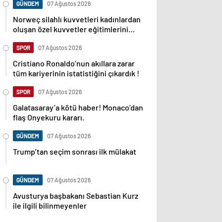
GÜNDEM
07 Ağustos 2026
Norweç silahlı kuvvetleri kadınlardan
oluşan özel kuvvetler eğitimlerini
başlattı.
SPOR
07 Ağustos 2026
Cristiano Ronaldo’nun akıllara zarar
tüm kariyerinin istatistiğini çıkardık !
SPOR
07 Ağustos 2026
Galatasaray’a kötü haber! Monaco’dan
flaş Onyekuru kararı.
GÜNDEM
07 Ağustos 2026
Trump’tan seçim sonrası ilk mülakat
GÜNDEM
07 Ağustos 2026
Avusturya başbakanı Sebastian Kurz
ile ilgili bilinmeyenler