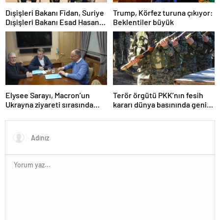
Dışişleri Bakanı Fidan, Suriye
Trump, Körfez turuna çıkıyor:
Dışişleri Bakanı Esad Hasan
Beklentiler büyük
Şeybani ile görüştü
Elysee Sarayı, Macron’un
Terör örgütü PKK’nın fesih
Ukrayna ziyareti sırasında
kararı dünya basınında geniş
trende uyuşturucu kullandığı
yer buldu
iddiasını yalanladı