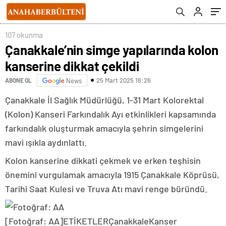
107 okunma
Çanakkale’nin simge yapılarında kolon
kanserine dikkat çekildi
25 Mart 2025 16:26
ABONE OL
News
Çanakkale İl Sağlık Müdürlüğü, 1-31 Mart Kolorektal
(Kolon) Kanseri Farkındalık Ayı etkinlikleri kapsamında
farkındalık oluşturmak amacıyla şehrin simgelerini
mavi ışıkla aydınlattı.
Kolon kanserine dikkati çekmek ve erken teşhisin
önemini vurgulamak amacıyla 1915 Çanakkale Köprüsü,
Tarihi Saat Kulesi ve Truva Atı mavi renge büründü.
[Fotoğraf: AA]
ETİKETLERÇanakkaleKanser