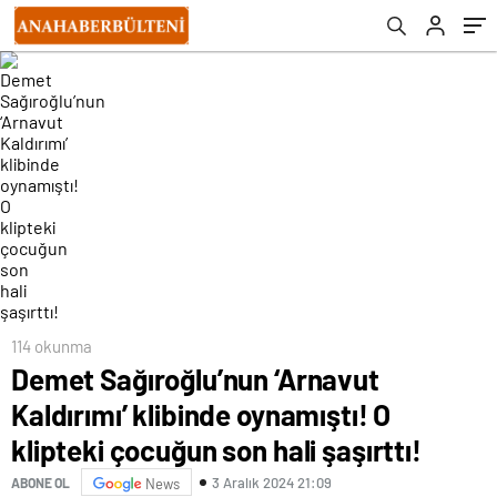
hali şaşırttı!
114 okunma
Demet Sağıroğlu’nun ‘Arnavut
Kaldırımı’ klibinde oynamıştı! O
klipteki çocuğun son hali şaşırttı!
3 Aralık 2024 21:09
ABONE OL
News