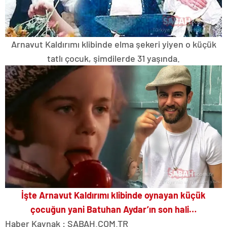
Arnavut Kaldırımı klibinde elma şekeri yiyen o küçük
tatlı çocuk, şimdilerde 31 yaşında.
İşte Arnavut Kaldırımı klibinde oynayan küçük
çocuğun yani Batuhan Aydar’ın son hali…
Haber Kaynak : SABAH.COM.TR