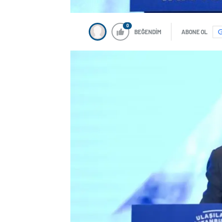
0
BEĞENDİM
ABONE OL