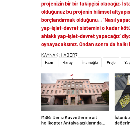
projenizin bir bir takipçisi olacağız. 
olduğunuz bu projenin bilimsel altyapısın
borçlandırmak olduğunu… ‘Nasıl yapaca
yap-işlet-devret sistemini o kadar köt
ahlaklı yap-işlet-devret yapacağız’ diy
oynayacaksınız. Ondan sonra da halkı 
KAYNAK:
HABER7
Hazır
Hızray
İmamoğlu
Proje
Ya
MSB: Deniz Kuvvetlerine ait
İstanbu
helikopter Antalya açıklarında
değerin
acil iniş yaptı
geçirild