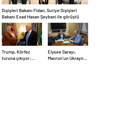
Dışişleri Bakanı Fidan, Suriye Dışişleri
Bakanı Esad Hasan Şeybani ile görüştü
Trump, Körfez
Elysee Sarayı,
turuna çıkıyor:
Macron’un Ukrayna
Beklentiler büyük
ziyareti sırasında
trende uyuşturucu
kullandığı iddiasını
yalanladı