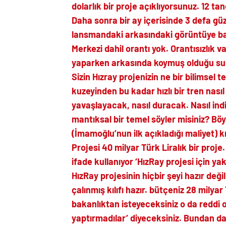
dolarlık bir proje açıklıyorsunuz. 12 ta
Daha sonra bir ay içerisinde 3 defa g
lansmandaki arkasındaki görüntüye ba
Merkezi dahil orantı yok. Orantısızlık v
yaparken arkasında koymuş olduğu sunu
Sizin Hızray projenizin ne bir bilimsel t
kuzeyinden bu kadar hızlı bir tren nası
yavaşlayacak, nasıl duracak. Nasıl indi
mantıksal bir temel söyler misiniz? Böy
(İmamoğlu’nun ilk açıkladığı maliyet) k
Projesi 40 milyar Türk Liralık bir proje
ifade kullanıyor ‘HızRay projesi için 
HızRay projesinin hiçbir şeyi hazır deği
çalınmış kılıfı hazır. bütçeniz 28 mily
bakanlıktan isteyeceksiniz o da reddi
yaptırmadılar’ diyeceksiniz. Bundan da 