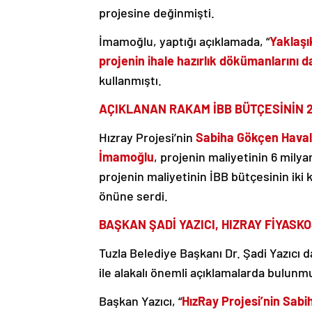
projesine değinmişti.
İmamoğlu, yaptığı açıklamada, “
Yaklaşı
projenin ihale hazırlık dökümanlarını 
kullanmıştı.
AÇIKLANAN RAKAM İBB BÜTÇESİNİN 
Hızray Projesi’nin
Sabiha Gökçen Haval
İmamoğlu
, projenin maliyetinin 6 milya
projenin maliyetinin İBB bütçesinin iki 
önüne serdi.
BAŞKAN ŞADİ YAZICI, HIZRAY FİYASK
Tuzla Belediye Başkanı Dr. Şadi Yazıcı d
ile alakalı önemli açıklamalarda bulunm
Başkan Yazıcı, “
HızRay Projesi’nin Sabi