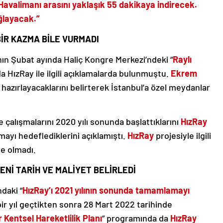
avalimanı arasını yaklaşık 55 dakikaya indirecek.
ağlayacak.”
BİR KAZMA BİLE VURMADI
ın Şubat ayında Haliç Kongre Merkezi’ndeki “
Raylı
da HızRay ile ilgili açıklamalarda bulunmuştu.
Ekrem
 hazırlayacaklarını belirterek İstanbul’a özel meydanlar
te çalışmalarını 2020 yılı sonunda başlattıklarını
HızRay
ayı hedeflediklerini açıklamıştı.
HızRay
projesiyle ilgili
le olmadı.
YENİ TARİH VE MALİYET BELİRLEDİ
daki “
HızRay’ı 2021 yılının sonunda tamamlamayı
ir yıl geçtikten sonra 28 Mart 2022 tarihinde
r Kentsel Hareketlilik Planı
” programında da
HızRay