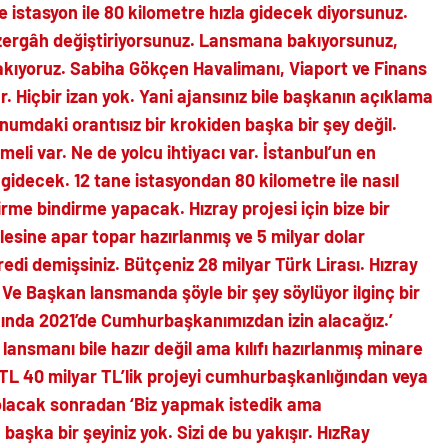
ne istasyon ile 80 kilometre hızla gidecek diyorsunuz.
üzergâh değiştiriyorsunuz. Lansmana bakıyorsunuz,
kıyoruz. Sabiha Gökçen Havalimanı, Viaport ve Finans
ar. Hiçbir izan yok. Yani ajansınız bile başkanın açıklama
mdaki orantısız bir krokiden başka bir şey değil.
emeli var. Ne de yolcu ihtiyacı var. İstanbul’un en
l gidecek. 12 tane istasyondan 80 kilometre ile nasıl
rme bindirme yapacak. Hızray projesi için bize bir
lesine apar topar hazırlanmış ve 5 milyar dolar
redi demişsiniz. Bütçeniz 28 milyar Türk Lirası. Hızray
. Ve Başkan lansmanda şöyle bir şey söylüyor ilginç bir
yakında 2021’de Cumhurbaşkanımızdan izin alacağız.’
l lansmanı bile hazır değil ama kılıfı hazırlanmış minare
ar TL 40 milyar TL’lik projeyi cumhurbaşkanlığından veya
 olacak sonradan ‘Biz yapmak istedik ama
başka bir şeyiniz yok. Sizi de bu yakışır. HızRay