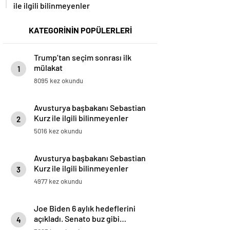
ile ilgili bilinmeyenler
KATEGORİNİN POPÜLERLERİ
Trump’tan seçim sonrası ilk
mülakat
1
8095 kez okundu
Avusturya başbakanı Sebastian
Kurz ile ilgili bilinmeyenler
2
5016 kez okundu
Avusturya başbakanı Sebastian
Kurz ile ilgili bilinmeyenler
3
4977 kez okundu
Joe Biden 6 aylık hedeflerini
açıkladı. Senato buz gibi…
4