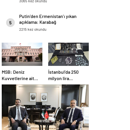
3065 kez okundu
Putin’den Ermenistan’ı yıkan
açıklama: Karabağ
5
Azerbaycan’ın ayrılmaz bir
2215 kez okundu
parçasıdır!
MSB: Deniz
İstanbul’da 250
Kuvvetlerine ait
milyon lira
helikopter Antalya
değerinde değerli
açıklarında acil iniş
taş ele geçirildi
yaptı