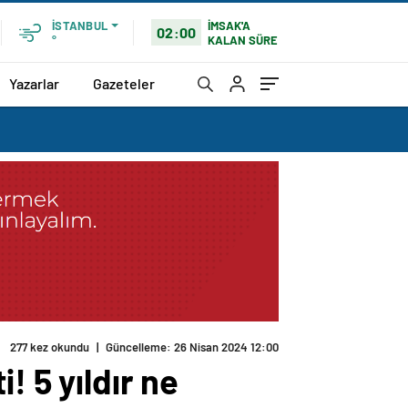
İMSAK'A
İSTANBUL
02:00
KALAN SÜRE
°
Yazarlar
Gazeteler
! 5 yıldır ne