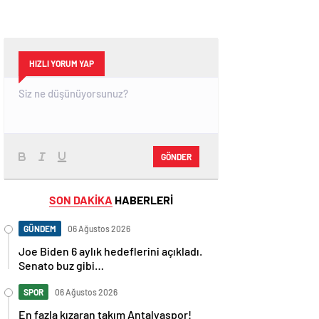
HIZLI YORUM YAP
GÖNDER
SON DAKİKA
HABERLERİ
GÜNDEM
06 Ağustos 2026
Joe Biden 6 aylık hedeflerini açıkladı.
Senato buz gibi…
SPOR
06 Ağustos 2026
En fazla kızaran takım Antalyaspor!