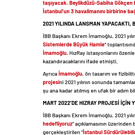
taşıyacak. Beylikdüzü-Sabiha Gökçen H
İstanbul’un 3 havalimanını birbirine b
2021 YILINDA LANSMAN YAPACAKTI, 
İBB Başkanı Ekrem İmamoğlu, 2021 yılın
Sistemlerde Büyük Hamle
” toplantısın
İmamoğlu
, HızRay istasyonlarını özenle
kazandıracaklarını ifade etmişti.
Ayrıca
İmamoğlu
, ön tasarım ve fizibili
projesi
ni 2021 yılının sonunda tamamlam
şu ana kadar atılmış en ufak bir adım bi
MART 2022’DE HIZRAY PROJESİ İÇİN 
İBB Başkanı Ekrem İmamoğlu, 2021 yılın
hedefliyoruz
” açıklamasının üzerinden b
gerçekleştirilen “
İstanbul Sürdürülebili