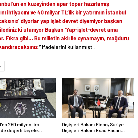
İstanbul’un en kuzeyinden apar topar hazırlamış
ı ihtiyacını ve 40 milyar TL’lik bir yatırımın İstanbul
ksınız’ diyorlar yap işlet devret diyemiyor başkan
ülediniz ki utanıyor Başkan ‘Yap-işlet-devret ama
or. Fıkra gibi… Bu milletin aklı ile oynamayın, mağduru
kandıracaksınız
.” ifadelerini kullanmıştı.
p
l’da 250 milyon lira
Dışişleri Bakanı Fidan, Suriye
de değerli taş ele
Dışişleri Bakanı Esad Hasan
i
Şeybani ile görüştü