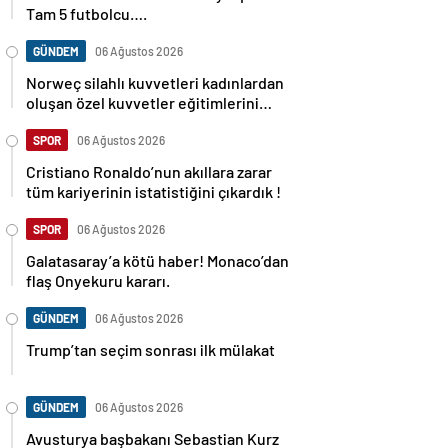
Tam 5 futbolcu….
GÜNDEM
06 Ağustos 2026
Norweç silahlı kuvvetleri kadınlardan
oluşan özel kuvvetler eğitimlerini
başlattı.
SPOR
06 Ağustos 2026
Cristiano Ronaldo’nun akıllara zarar
tüm kariyerinin istatistiğini çıkardık !
SPOR
06 Ağustos 2026
Galatasaray’a kötü haber! Monaco’dan
flaş Onyekuru kararı.
GÜNDEM
06 Ağustos 2026
Trump’tan seçim sonrası ilk mülakat
GÜNDEM
06 Ağustos 2026
Avusturya başbakanı Sebastian Kurz