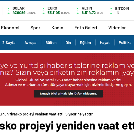
DOLAR
EURO
ALTIN
BITCOIN
47,6089
55,1103
6.514,72
%
0.06%
0.14%
0,29
Ekonomi
Spor
Kadın
Foto Galeri
Videolar
3.Sayfa
Avrupa
Bülten
Din
Eğitim
Hayat
Politika
nun fiyasko projeyi yeniden vaat etti! 5 yıldır ne yaptı?
o projeyi yeniden vaat etti